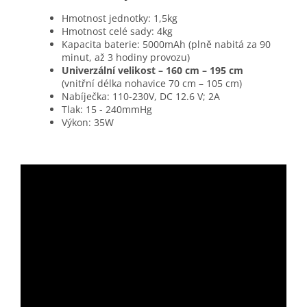
Hmotnost jednotky: 1,5kg
Hmotnost celé sady: 4kg
Kapacita baterie: 5000mAh (plně nabitá za 90
minut, až 3 hodiny provozu)
Univerzální velikost – 160 cm – 195 cm
(vnitřní délka nohavice 70 cm – 105 cm)
Nabíječka: 110-230V, DC 12.6 V; 2A
Tlak: 15 - 240mmHg
Výkon: 35W