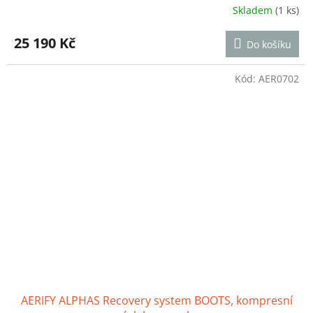
Skladem
(1 ks)
Průměrné
hodnocení
produktu
25 190 Kč
Do košíku
je
5,0
z
Kód:
AER0702
5
hvězdiček.
AERIFY ALPHAS Recovery system BOOTS, kompresní