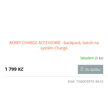
AERIFY CHARGE ACCESSORIE - backpack, batoh na
systém Charge
Skladem
(3 ks)
Průměrné
hodnocení
produktu
1 799 Kč
Do košíku
je
5,0
z
Kód:
TG0003970-3A10
5
hvězdiček.