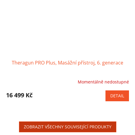
Theragun PRO Plus, Masážní přístroj, 6. generace
Momentálně nedostupné
Průměrné
hodnocení
produktu
16 499 Kč
DETAIL
je
4,2
z
5
hvězdiček.
ZOBRAZIT VŠECHNY SOUVISEJÍCÍ PRODUKTY