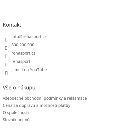
Z
á
p
a
Kontakt
t
í
info
@
rehasport.cz
800 200 900
rehasport.cz
rehasport
Jsme i na YouTube
Vše o nákupu
Všeobecné obchodní podmínky a reklamace
Cena za dopravu a možnosti platby
O společnosti
Slovník pojmů