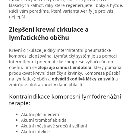
klasických kalhot, díky které regenerujete i boky a hýždě.
Rádi Vám poradíme, která varianta Aerify je pro Vás
nejlepší.
Zlepšení krevní cirkulace a
lymfatického oběhu
Krevní cirkulace je díky intermitentní pneumatické
kompresi zlepšována. Lymfatický systém je za pomoci
intermitentní pneumatické komprese vytlačován do
oběhu, tím se
zlepšuje činnost endotelu
, který pomáhá
produkovat krevní destičky a krvinky. Komprese působí
na lymfatický oběh a
odvádí škodlivé látky ze svalů
a
zmírňuje otok a zánět v dané oblasti.
Kontraindikace kompresní lymfodrenážní
terapie:
Akutní plicní edém
Akutní tromboflebitida
Akutní městnavé srdeční selhání
Akutní infekce