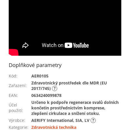
Doplňkové parametry
Kód
:
AER0105
Zdravotnický prostředek dle MDR (EU
Zařazení
:
2017/745)
?
EAN
:
0634240099878
Určeno k podpoře regenerace svalů dolních
Účel
končetin prostřednictvím komprese,
použití
:
zlepšení cirkulace a snížení otoku.
Výrobce
:
AERIFY International, SIA, LV
?
Kategorie
:
Zdravotnická technika