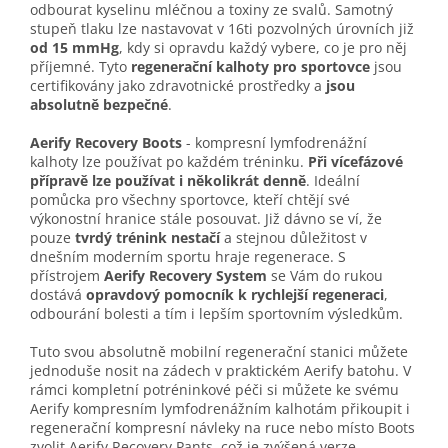
odbourat kyselinu mléčnou a toxiny ze svalů. Samotný
stupeň tlaku lze nastavovat v 16ti pozvolných úrovních již
od 15 mmHg
, kdy si opravdu každý vybere, co je pro něj
příjemné. Tyto
regenerační kalhoty pro sportovce
jsou
certifikovány jako zdravotnické prostředky a
jsou
absolutně bezpečné
.
Aerify Recovery Boots
- kompresní lymfodrenážní
kalhoty lze používat po každém tréninku.
Při vícefázové
přípravě lze používat i několikrát denně
. Ideální
pomůcka pro všechny sportovce, kteří chtějí své
výkonostní hranice stále posouvat. Již dávno se ví, že
pouze
tvrdý trénink nestačí
a stejnou důležitost v
dnešním moderním sportu hraje regenerace. S
přístrojem
Aerify Recovery System
se Vám do rukou
dostává
opravdový pomocník k rychlejší regeneraci
,
odbourání bolesti a tím i lepším sportovním výsledkům.
Tuto svou absolutně mobilní regenerační stanici můžete
jednoduše nosit na zádech v praktickém Aerify batohu. V
rámci kompletní potréninkové péči si můžete ke svému
Aerify kompresním lymfodrenážním kalhotám přikoupit i
regenerační kompresní návleky na ruce nebo místo Boots
zvolit Aerify Recovery Pants, což je zvýšená verze