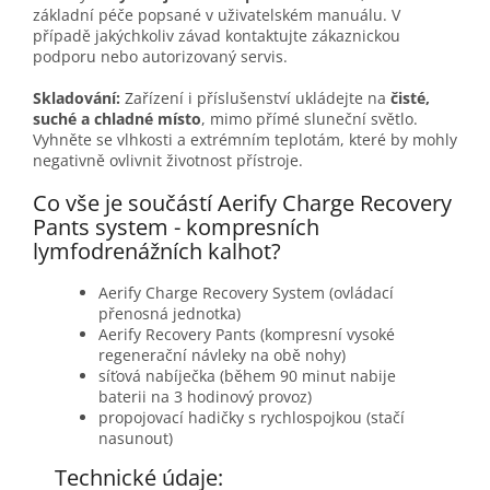
základní péče popsané v uživatelském manuálu. V
případě jakýchkoliv závad kontaktujte zákaznickou
podporu nebo autorizovaný servis.
Skladování:
Zařízení i příslušenství ukládejte na
čisté,
suché a chladné místo
, mimo přímé sluneční světlo.
Vyhněte se vlhkosti a extrémním teplotám, které by mohly
negativně ovlivnit životnost přístroje.
Co vše je součástí Aerify Charge Recovery
Pants system - kompresních
lymfodrenážních kalhot?
Aerify Charge Recovery System (ovládací
přenosná jednotka)
Aerify Recovery Pants (kompresní vysoké
regenerační návleky na obě nohy)
síťová nabíječka (během 90 minut nabije
baterii na 3 hodinový provoz)
propojovací hadičky s rychlospojkou (stačí
nasunout)
Technické údaje: