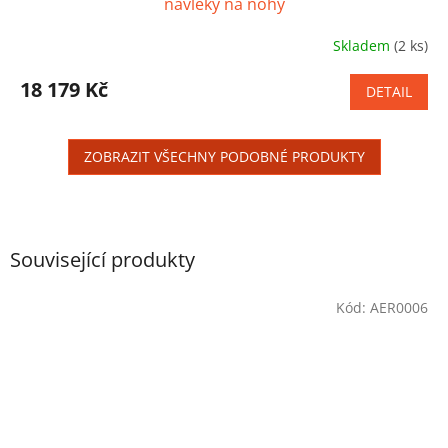
návleky na nohy
Skladem
(2 ks)
Průměrné
hodnocení
produktu
18 179 Kč
DETAIL
je
5,0
z
ZOBRAZIT VŠECHNY PODOBNÉ PRODUKTY
5
hvězdiček.
Související produkty
Kód:
AER0006