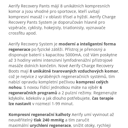
Aerify Recovery Pants májí 8 unikátních kompresních
komor a jsou vhodné pro sportovce, kteří uvítají
kompresní masáž i v oblasti třísel a hýždí.
Aerify Charge
Recovery Pants System je doporučován hlavně pro
vzpěrače, cyklisty, hokejisty, triatlonisty, vyznavače
crossfitu apod.
Aerify Recovery System je
moderní a inteligentní forma
regenerace
po fyzické zátěži. Přístroj je přenosný a
disponuje baterií s kapacitou 5000mA, což Vám poskytne
až 3 hodiny velmi intenzivní lymfodrenážní přístrojové
masáže dolních končetin. Nové Aerify Charge Recovery
Boots mají
8 unikátně tvarovaných vzduchových komor
,
což je nejvíce z vyráběných regeneračních systémů, tím
nabízí opravdu kompletní pečlivou
kompresi celých
nohou
. S novou řídící jednotkou máte na výběr
6
regeneračních programů
a 2 pulzní režimy. Regenerujte
kdykoliv, kdekoliv a jak dlouho potřebujete,
čas terapie
lze nastavit
v rozmezí 1-99 minut.
Kompresní regenerační kalhoty
Aerify umí vyvinout až
neuvěřitelný
tlak 240 mmHg
a tím zaručit
maximální
urychlení regenerace
, snížit otoky, rychleji