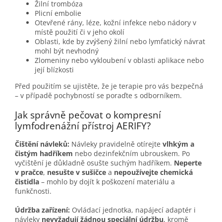
Žilní trombóza
Plicní embolie
Otevřené rány, léze, kožní infekce nebo nádory v
místě použití či v jeho okolí
Oblasti, kde by zvýšený žilní nebo lymfatický návrat
mohl být nevhodný
Zlomeniny nebo vykloubení v oblasti aplikace nebo
její blízkosti
Před použitím se ujistěte, že je terapie pro vás bezpečná
– v případě pochybností se poraďte s odborníkem.
Jak správně pečovat o kompresní
lymfodrenážní přístroj AERIFY?
Čištění návleků:
Návleky pravidelně otírejte
vlhkým a
čistým hadříkem
nebo dezinfekčním ubrouskem. Po
vyčištění je důkladně osušte suchým hadříkem.
Neperte
v pračce
,
nesušte v sušičce
a
nepoužívejte chemická
čistidla
– mohlo by dojít k poškození materiálu a
funkčnosti.
Údržba zařízení:
Ovládací jednotka, napájecí adaptér i
návleky
nevyžadují žádnou speciální údržbu
, kromě