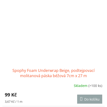
hvězdiček.
Spophy Foam Underwrap Beige, podtejpovací
molitanová páska béžová 7cm x 27 m
Skladem
(>100 ks)
Průměrné
hodnocení
99 Kč
produktu
Do košíku
je
Měrná
3,67 Kč / 1 m
4,6
cena: