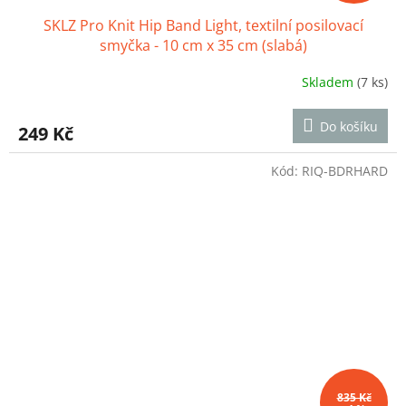
SKLZ Pro Knit Hip Band Light, textilní posilovací
smyčka - 10 cm x 35 cm (slabá)
Skladem
(7 ks)
Průměrné
hodnocení
produktu
Do košíku
249 Kč
je
5,0
z
Kód:
RIQ-BDRHARD
5
hvězdiček.
835 Kč