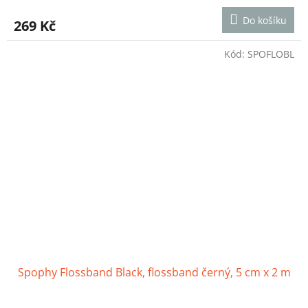
hodnocení
produktu
Do košíku
269 Kč
je
4,6
z
Kód:
SPOFLOBL
5
hvězdiček.
Spophy Flossband Black, flossband černý, 5 cm x 2 m