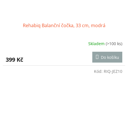
Rehabiq Balanční čočka, 33 cm, modrá
Skladem
(>100 ks)
Průměrné
hodnocení
produktu
Do košíku
399 Kč
je
4,3
z
Kód:
RIQ-JEZ10
5
hvězdiček.