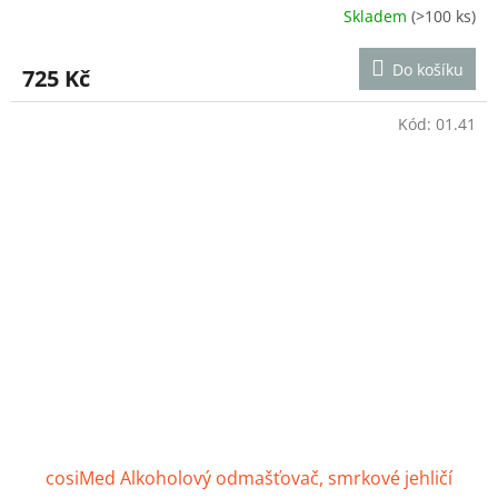
Skladem
(>100 ks)
Průměrné
hodnocení
produktu
Do košíku
725 Kč
je
3,9
z
Kód:
01.41
5
hvězdiček.
cosiMed Alkoholový odmašťovač, smrkové jehličí