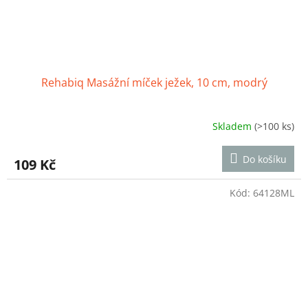
Rehabiq Masážní míček ježek, 10 cm, modrý
Skladem
(>100 ks)
Průměrné
hodnocení
produktu
Do košíku
109 Kč
je
4,6
z
Kód:
64128ML
5
hvězdiček.