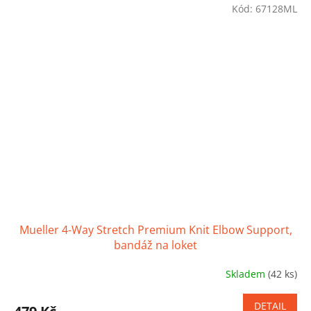
z
Kód:
67128ML
5
hvězdiček.
Mueller 4-Way Stretch Premium Knit Elbow Support,
bandáž na loket
Skladem
(42 ks)
Průměrné
hodnocení
produktu
DETAIL