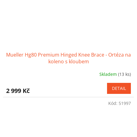
Mueller Hg80 Premium Hinged Knee Brace - Ortéza na
koleno s kloubem
Skladem
(13 ks)
Průměrné
hodnocení
produktu
DETAIL
2 999 Kč
je
3,8
Kód:
51997
z
5
hvězdiček.