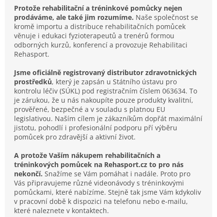
Protože rehabilitační a tréninkové pomůcky nejen
prodáváme, ale také jim rozumíme.
Naše společnost se
kromě importu a distribuce rehabilitačních pomůcek
věnuje i edukaci fyzioterapeutů a trenérů formou
odborných kurzů, konferencí a provozuje Rehabilitaci
Rehasport.
Jsme oficiálně registrovaný distributor zdravotnických
prostředků
, který je zapsán u Státního ústavu pro
kontrolu léčiv (SÚKL) pod registračním číslem 063634. To
je zárukou, že u nás nakoupíte pouze produkty kvalitní,
prověřené, bezpečné a v souladu s platnou EU
legislativou. Naším cílem je zákazníkům dopřát maximální
jistotu, pohodlí i profesionální podporu pří výběru
pomůcek pro zdravější a aktivní život.
A protože Vaším nákupem rehabilitačních a
tréninkových pomůcek na Rehasport.cz to pro nás
nekončí.
Snažíme se Vám pomáhat i nadále. Proto pro
Vás připravujeme různé videonávody s tréninkovými
pomůckami, které nabízíme. Stejně tak jsme Vám kdykoliv
v pracovní době k dispozici na telefonu nebo e-mailu,
které naleznete v kontaktech.