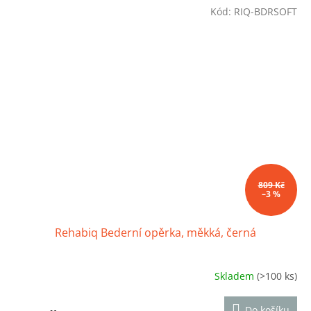
z
Kód:
RIQ-BDRSOFT
5
hvězdiček.
809 Kč
–3 %
Rehabiq Bederní opěrka, měkká, černá
Skladem
(>100 ks)
Průměrné
hodnocení
produktu
Do košíku