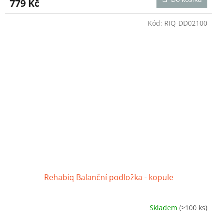
779 Kč
je
4,4
z
Kód:
RIQ-DD02100
5
hvězdiček.
Rehabiq Balanční podložka - kopule
Skladem
(>100 ks)
Průměrné