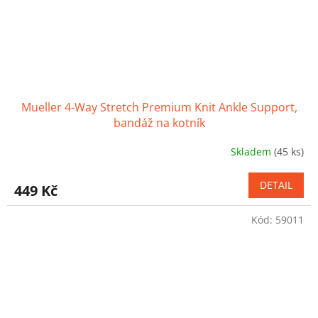
Mueller 4-Way Stretch Premium Knit Ankle Support,
bandáž na kotník
Skladem
(45 ks)
Průměrné
hodnocení
produktu
DETAIL
449 Kč
je
3,5
Kód:
59011
z
5
hvězdiček.