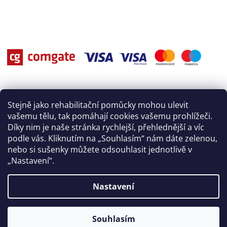
Stejně jako rehabilitační pomůcky mohou ulevit
vašemu tělu, tak pomáhají cookies vašemu prohlížeči.
Díky nim je naše stránka rychlejší, přehlednější a víc
podle vás. Kliknutím na „Souhlasím“ nám dáte zelenou,
nebo si sušenky můžete odsouhlasit jednotlivě v
„Nastavení“.
Nastavení
Vytvořil Shoptet
Souhlasím
Copyright 2026
Rehasport
. Všechna práva vyhrazena.