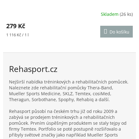
Skladem
(26 ks)
Průměrné
hodnocení
279 Kč
produktu
Do košíku
je
Měrná
1 116 Kč / 1 l
4,3
cena:
z
5
hvězdiček.
Rehasport.cz
Nejširší nabídka tréninkových a rehabilitačních pomůcek.
Naleznete zde rehabilitační pomůcky Thera-Band,
Mueller Sports Medicine, SKLZ, Temtex, cosiMed,
Theragun, Sorbothane, Spophy, Rehabiq a další.
Rehasport působí na českém trhu již od roku 2009 a
zabývá se prodejem tréninkových a rehabilitačních
pomůcek. Prvním úspěšným produktem se staly tejpy od
firmy Temtex. Portfolio se poté postupně rozšiřovalo a
přibyly světové značky jako například Mueller Sports