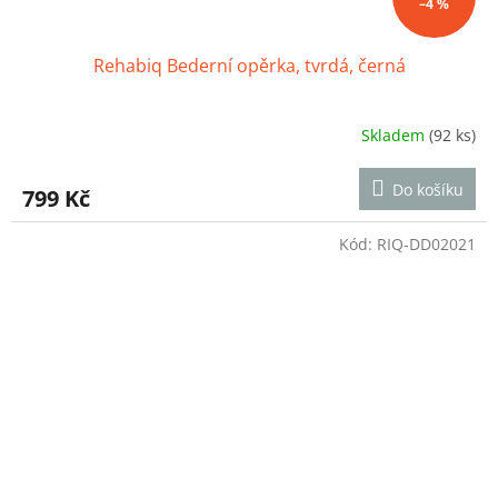
–4 %
Rehabiq Bederní opěrka, tvrdá, černá
Skladem
(92 ks)
Průměrné
hodnocení
produktu
Do košíku
799 Kč
je
4,3
z
Kód:
RIQ-DD02021
5
hvězdiček.