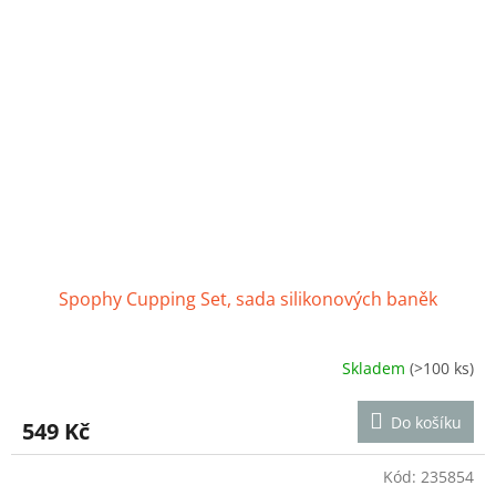
Spophy Cupping Set, sada silikonových baněk
Skladem
(>100 ks)
Průměrné
hodnocení
produktu
Do košíku
549 Kč
je
4,8
z
Kód:
235854