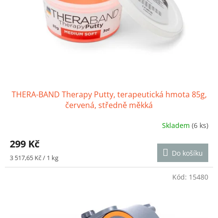
THERA-BAND Therapy Putty, terapeutická hmota 85g,
červená, středně měkká
Skladem
(6 ks)
Průměrné
hodnocení
299 Kč
produktu
Do košíku
je
Měrná
3 517,65 Kč / 1 kg
5,0
cena:
z
Kód:
15480
5
hvězdiček.