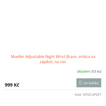
Mueller Adjustable Night Wrist Brace, ortéza na
zápěstí, na noc
Skladem
(53 ks)
Průměrné
hodnocení
produktu
Do košíku
999 Kč
je
3,2
z
Kód:
SPOCUPSET
5
hvězdiček.