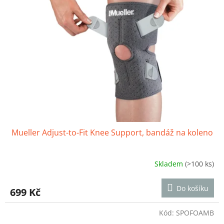
Mueller Adjust-to-Fit Knee Support, bandáž na koleno
Skladem
(>100 ks)
Průměrné
hodnocení
produktu
Do košíku
699 Kč
je
3,6
z
Kód:
SPOFOAMB
5