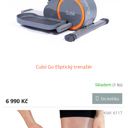
Cubii Go Eliptický trenažér
Skladem
(1 ks)
Průměrné
hodnocení
produktu
Do košíku
6 990 Kč
je
5,0
z
Kód:
6117
5
hvězdiček.