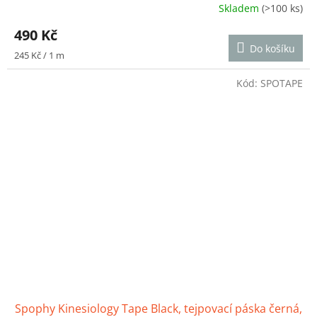
Skladem
(>100 ks)
Průměrné
hodnocení
490 Kč
produktu
Do košíku
je
Měrná
245 Kč / 1 m
5,0
cena:
z
Kód:
SPOTAPE
5
hvězdiček.
Spophy Kinesiology Tape Black, tejpovací páska černá,