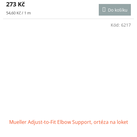
273 Kč
produktu
Do košíku
je
Měrná
54,60 Kč / 1 m
4,0
cena:
z
Kód:
6217
5
hvězdiček.
Mueller Adjust-to-Fit Elbow Support, ortéza na loket