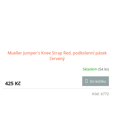
Mueller Jumper's Knee Strap Red, podkolenní pásek
červený
Skladem
(54 ks)
Průměrné
hodnocení
produktu
Do košíku
425 Kč
je
4,0
z
Kód:
6772
5
hvězdiček.