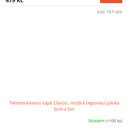
479 Kč
je
4,2
Kód:
TKT-005
z
5
hvězdiček.
Temtex kinesio tape Classic, modrá tejpovací páska
5cm x 5m
Skladem
(>100 ks)
Průměrné
hodnocení