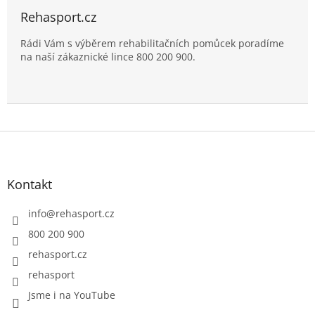
Rehasport.cz
Rádi Vám s výběrem rehabilitačních pomůcek poradíme
na naší zákaznické lince 800 200 900.
Z
á
p
a
Kontakt
t
í
info
@
rehasport.cz
800 200 900
rehasport.cz
rehasport
Jsme i na YouTube