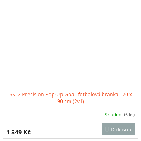
5
hvězdiček.
SKLZ Precision Pop-Up Goal, fotbalová branka 120 x
90 cm (2v1)
Skladem
(6 ks)
Průměrné
hodnocení
produktu
Do košíku
1 349 Kč
je
4,8