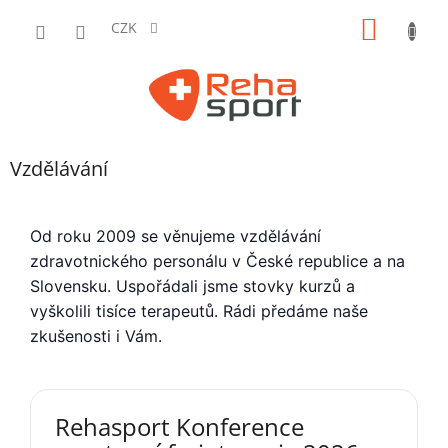
Přejít
NÁKUP
na
CZK
obsah
KOŠÍK
P
Vzdělávání
o
s
t
Od roku 2009 se věnujeme vzdělávání
r
zdravotnického personálu v České republice a na
a
n
Slovensku. Uspořádali jsme stovky kurzů a
n
vyškolili tisíce terapeutů. Rádi předáme naše
í
zkušenosti i Vám.
p
a
n
e
Rehasport Konference
l