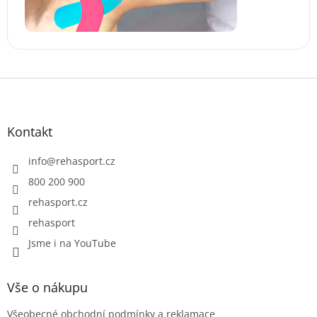
Z
á
p
a
Kontakt
t
í
info
@
rehasport.cz
800 200 900
rehasport.cz
rehasport
Jsme i na YouTube
Vše o nákupu
Všeobecné obchodní podmínky a reklamace