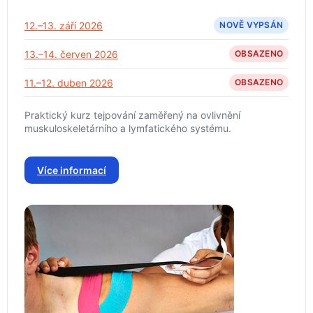
12.–13. září 2026
NOVĚ VYPSÁN
13.–14. červen 2026
OBSAZENO
11.–12. duben 2026
OBSAZENO
Praktický kurz tejpování zaměřený na ovlivnění
muskuloskeletárního a lymfatického systému.
Více informací