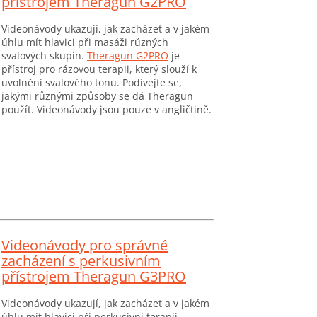
přístrojem Theragun G2PRO
Videonávody ukazují, jak zacházet a v jakém
úhlu mít hlavici při masáži různých
svalových skupin.
Theragun G2PRO
je
přístroj pro rázovou terapii, který slouží k
uvolnění svalového tonu. Podívejte se,
jakými různými způsoby se dá Theragun
použít. Videonávody jsou pouze v angličtině.
Videonávody pro správné
zacházení s perkusivním
přístrojem Theragun G3PRO
Videonávody ukazují, jak zacházet a v jakém
úhlu mít hlavici při perkusivní terapii