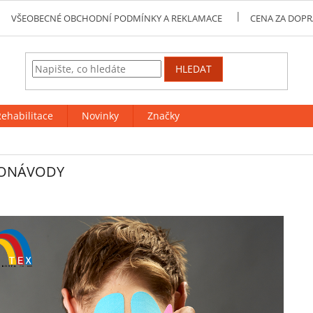
VŠEOBECNÉ OBCHODNÍ PODMÍNKY A REKLAMACE
CENA ZA DOPR
HLEDAT
ehabilitace
Novinky
Značky
EONÁVODY