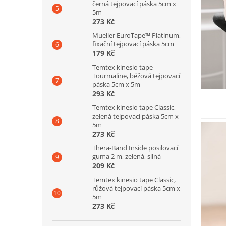
černá tejpovací páska 5cm x
5m
273 Kč
Mueller EuroTape™ Platinum,
fixační tejpovací páska 5cm
179 Kč
Temtex kinesio tape
Tourmaline, béžová tejpovací
páska 5cm x 5m
293 Kč
Temtex kinesio tape Classic,
zelená tejpovací páska 5cm x
5m
273 Kč
Thera-Band Inside posilovací
guma 2 m, zelená, silná
209 Kč
Temtex kinesio tape Classic,
růžová tejpovací páska 5cm x
5m
273 Kč