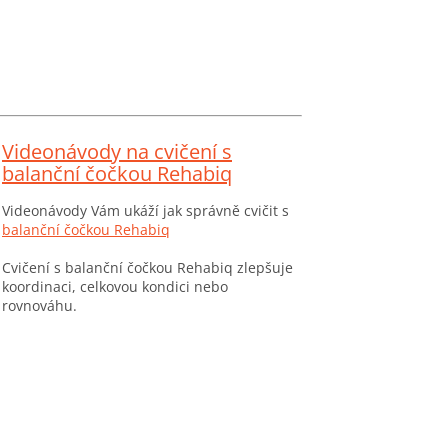
Videonávody na cvičení s
balanční čočkou Rehabiq
Videonávody Vám ukáží jak správně cvičit s
balanční čočkou Rehabiq
Cvičení s balanční čočkou Rehabiq zlepšuje
koordinaci, celkovou kondici nebo
rovnováhu.