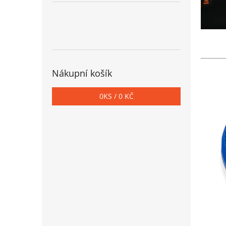
Nákupní košík
0
KS /
0 KČ