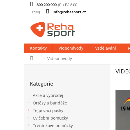
Přejít
800 200 900
na
info@rehasport.cz
obsah
Kontakty
Videonávody
Vzdělávání
R
Domů
Videonávody
P
VID
o
Přeskočit
s
Kategorie
kategorie
t
r
Akce a výprodej
a
Ortézy a bandáže
n
Tejpovací pásky
n
í
Cvičební pomůcky
p
Tréninkové pomůcky