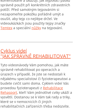
komentované a ukazují, jak tejpovací pásku
správně použít při konkrétních zdravotních
potíží. Před samotným tejpováním si
nezapomeňte pokožku pořádně umýt a
osušit, aby tejp co nejlépe držel. Ve
videoukázkách jsou použity tejpy značky
Temtex
a speciální
nůžky
na tejpování.
Cyklus videí
"JAK SPRÁVNĚ REHABILITOVAT"
Tyto videonávody Vám pomohou, jak máte
správně rehabilitovat po operacích a
úrazech v případě, že jste se nedostali k
nějakému specialistovi či fyzioterapeutovi a
budete cvičit sami doma. Cyklem videí Vás
provedou fyzioterapeuti z
Rehabilitace
Rehasport
, kteří Vám jednotlivé cviky ukáží a
vysvětlí. Dostanou se k Vám tak rady a triky,
které se v nemocnicích či jiných
rehabilitačních zařízeních třeba nedozvíte.