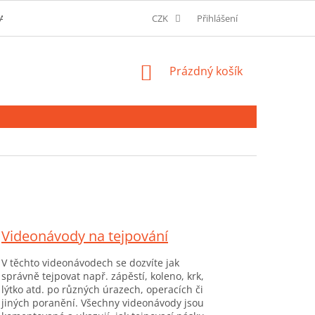
AVU A MOŽNOSTI PLATBY
O SPOLEČNOSTI
CZK
Přihlášení
SLOVNÍK POJMŮ
NÁKUPNÍ
Prázdný košík
KOŠÍK
Videonávody na tejpování
V těchto videonávodech se dozvíte jak
správně tejpovat např. zápěstí, koleno, krk,
lýtko atd. po různých úrazech, operacích či
jiných poranění. Všechny videonávody jsou