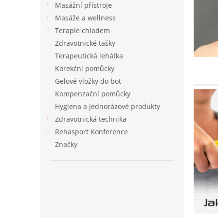
a
Masážní přístroje
n
Masáže a wellness
e
Terapie chladem
l
Zdravotnické tašky
Terapeutická lehátka
Korekční pomůcky
Gelové vložky do bot
Kompenzační pomůcky
Hygiena a jednorázové produkty
Zdravotnická technika
Rehasport Konference
Značky