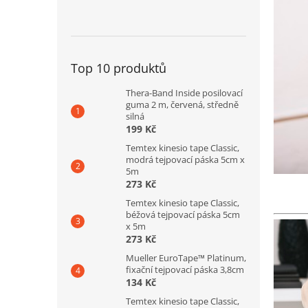
Top 10 produktů
Thera-Band Inside posilovací
guma 2 m, červená, středně
silná
199 Kč
Temtex kinesio tape Classic,
modrá tejpovací páska 5cm x
5m
273 Kč
Temtex kinesio tape Classic,
béžová tejpovací páska 5cm
x 5m
273 Kč
Mueller EuroTape™ Platinum,
fixační tejpovací páska 3,8cm
134 Kč
Temtex kinesio tape Classic,