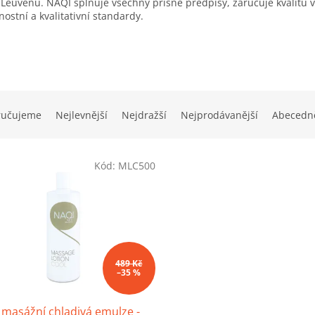
 Leuvenu. NAQI splňuje všechny přísné předpisy, zaručuje kvalitu v
ostní a kvalitativní standardy.
ručujeme
Nejlevnější
Nejdražší
Nejprodávanější
Abecedn
Kód:
MLC500
489 Kč
–35 %
masážní chladivá emulze -