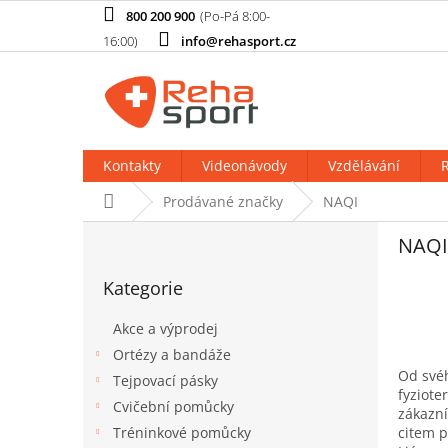
Přejít
800 200 900
na
info@rehasport.cz
obsah
Kontakty
Videonávody
Vzdělávání
R
Domů
Prodávané značky
NAQI
P
V
NAQI
o
ý
Přeskočit
s
p
Kategorie
kategorie
t
i
r
s
Akce a výprodej
a
p
Ortézy a bandáže
n
r
Od svéh
Tejpovací pásky
n
o
fyziote
í
d
Cvičební pomůcky
zákazní
p
u
citem p
Tréninkové pomůcky