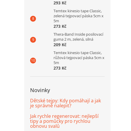
293 Kč
Temtex kinesio tape Classic,
zelená tejpovací páska 5cm x
5m
273 Kč
Thera-Band Inside posilovací
guma 2 m, zelená, silná
209 Kč
Temtex kinesio tape Classic,
růžová tejpovací páska 5cm x
5m
273 Kč
Novinky
Dětské tejpy: Kdy pomáhají a jak
je správně nalepit?
Jak rychle regenerovat: nejlepší
tipy a pomůcky pro rychlou
obnovu svalů