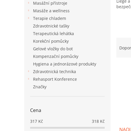
a
k
Liége a
Masážní přístroje
n
t
bezpečn
Masáže a wellness
e
ů
Terapie chladem
l
Zdravotnické tašky
Terapeutická lehátka
Ř
Korekční pomůcky
a
Dopo
Gelové vložky do bot
z
Kompenzační pomůcky
e
Hygiena a jednorázové produkty
n
í
Zdravotnická technika
p
Rehasport Konference
r
Značky
o
d
u
Cena
k
t
317
Kč
318
Kč
ů
NAQI 