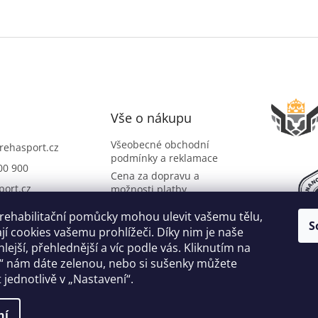
Vše o nákupu
Všeobecné obchodní
rehasport.cz
podmínky a reklamace
00 900
Cena za dopravu a
port.cz
možnosti platby
O společnosti
port
 rehabilitační pomůcky mohou ulevit vašemu tělu,
S
Slovník pojmů
i na YouTube
í cookies vašemu prohlížeči. Díky nim je naše
lejší, přehlednější a víc podle vás. Kliknutím na
“ nám dáte zelenou, nebo si sušenky můžete
 jednotlivě v „Nastavení“.
ní