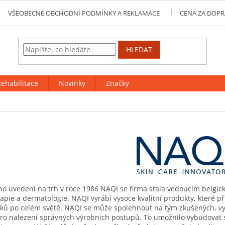
VŠEOBECNÉ OBCHODNÍ PODMÍNKY A REKLAMACE
CENA ZA DOPR
HLEDAT
ehabilitace
Novinky
Značky
o uvedení na trh v roce 1986 NAQI se firma stala vedoucím belgic
rapie a dermatologie. NAQI vyrábí vysoce kvalitní produkty, které př
ků po celém světě. NAQI se může spolehnout na tým zkušených, v
ro nalezení správných výrobních postupů. To umožnilo vybudovat si