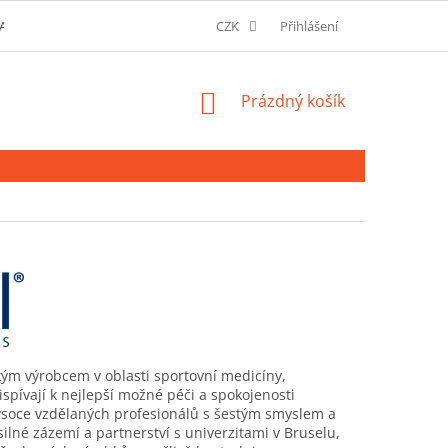
AVU A MOŽNOSTI PLATBY
O SPOLEČNOSTI
CZK
Přihlášení
SLOVNÍK POJMŮ
NÁKUPNÍ
Prázdný košík
KOŠÍK
kým výrobcem v oblasti sportovní medicíny,
ispívají k nejlepší možné péči a spokojenosti
ysoce vzdělaných profesionálů s šestým smyslem a
lné zázemí a partnerství s univerzitami v Bruselu,