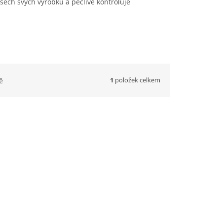
šech svých výrobků a pečlivě kontroluje
1
položek celkem
ě