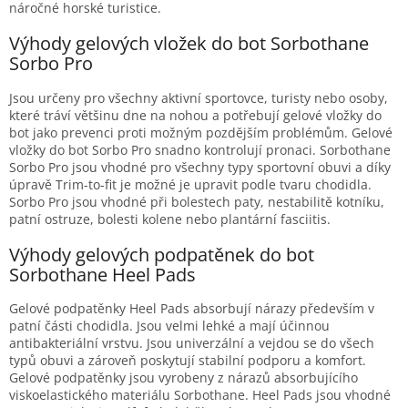
náročné horské turistice.
Výhody gelových vložek do bot Sorbothane
Sorbo Pro
Jsou určeny pro všechny aktivní sportovce, turisty nebo osoby,
které tráví většinu dne na nohou a potřebují gelové vložky do
bot jako prevenci proti možným pozdějším problémům. Gelové
vložky do bot Sorbo Pro snadno kontrolují pronaci. Sorbothane
Sorbo Pro jsou vhodné pro všechny typy sportovní obuvi a díky
úpravě Trim-to-fit je možné je upravit podle tvaru chodidla.
Sorbo Pro jsou vhodné při bolestech paty, nestabilitě kotníku,
patní ostruze, bolesti kolene nebo plantární fasciitis.
Výhody gelových podpatěnek do bot
Sorbothane Heel Pads
Gelové podpatěnky Heel Pads absorbují nárazy především v
patní části chodidla. Jsou velmi lehké a mají účinnou
antibakteriální vrstvu. Jsou univerzální a vejdou se do všech
typů obuvi a zároveň poskytují stabilní podporu a komfort.
Gelové podpatěnky jsou vyrobeny z nárazů absorbujícího
viskoelastického materiálu Sorbothane. Heel Pads jsou vhodné