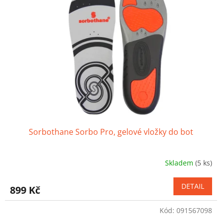
Sorbothane Sorbo Pro, gelové vložky do bot
Skladem
(5 ks)
Průměrné
hodnocení
produktu
DETAIL
899 Kč
je
4,0
Kód:
091567098
z
5