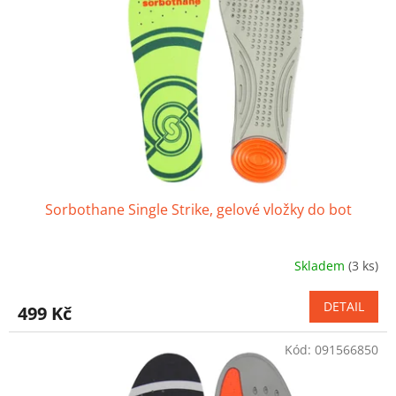
Sorbothane Single Strike, gelové vložky do bot
Skladem
(3 ks)
Průměrné
hodnocení
produktu
DETAIL
499 Kč
je
4,2
Kód:
091566850
z
5
hvězdiček.