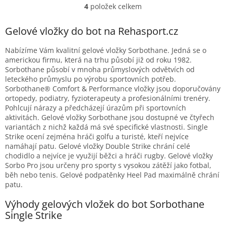
z
4
položek celkem
O
5
v
hvězdiček.
l
Gelové vložky do bot na Rehasport.cz
á
d
Nabízíme Vám kvalitní gelové vložky Sorbothane. Jedná se o
a
americkou firmu, která na trhu působí již od roku 1982.
c
Sorbothane působí v mnoha průmyslových odvětvích od
í
leteckého průmyslu po výrobu sportovních potřeb.
p
Sorbothane® Comfort & Performance vložky jsou doporučovány
r
ortopedy, podiatry, fyzioterapeuty a profesionálními trenéry.
v
Pohlcují nárazy a předcházejí úrazům při sportovních
k
aktivitách. Gelové vložky Sorbothane jsou dostupné ve čtyřech
y
variantách z nichž každá má své specifické vlastnosti. Single
v
Strike ocení zejména hráči golfu a turisté, kteří nejvíce
ý
namáhají patu. Gelové vložky Double Strike chrání celé
p
chodidlo a nejvíce je využijí běžci a hráči rugby. Gelové vložky
i
Sorbo Pro jsou určeny pro sporty s vysokou zátěží jako fotbal,
s
běh nebo tenis. Gelové podpatěnky Heel Pad maximálně chrání
u
patu.
Výhody gelových vložek do bot Sorbothane
Single Strike