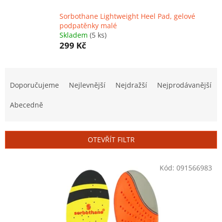
Sorbothane Lightweight Heel Pad, gelové
podpatěnky malé
Skladem
(5 ks)
299 Kč
Ř
a
Doporučujeme
Nejlevnější
Nejdražší
Nejprodávanější
z
e
Abecedně
n
í
p
OTEVŘÍT FILTR
r
o
V
Kód:
091566983
d
ý
u
p
k
i
t
s
ů
p