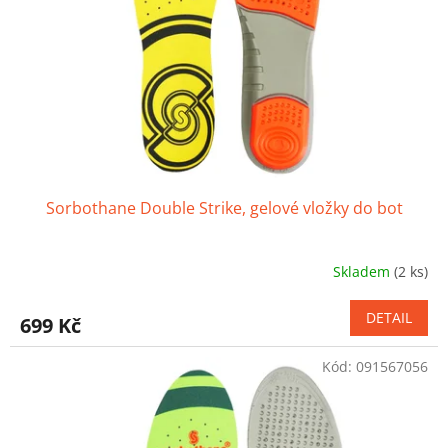
r
o
d
u
k
t
ů
Sorbothane Double Strike, gelové vložky do bot
Skladem
(2 ks)
Průměrné
hodnocení
produktu
DETAIL
699 Kč
je
4,1
Kód:
091567056
z
5
hvězdiček.