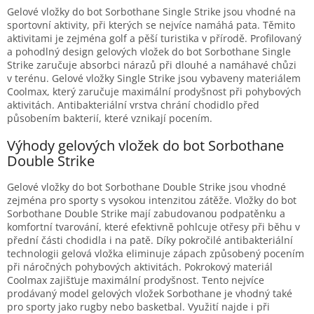
Gelové vložky do bot Sorbothane Single Strike jsou vhodné na
sportovní aktivity, při kterých se nejvíce namáhá pata. Těmito
aktivitami je zejména golf a pěší turistika v přírodě. Profilovaný
a pohodlný design gelových vložek do bot Sorbothane Single
Strike zaručuje absorbci nárazů při dlouhé a namáhavé chůzi
v terénu. Gelové vložky Single Strike jsou vybaveny materiálem
Coolmax, který zaručuje maximální prodyšnost při pohybových
aktivitách. Antibakteriální vrstva chrání chodidlo před
působením bakterií, které vznikají pocením.
Výhody gelových vložek do bot Sorbothane
Double Strike
Gelové vložky do bot Sorbothane Double Strike jsou vhodné
zejména pro sporty s vysokou intenzitou zátěže. Vložky do bot
Sorbothane Double Strike mají zabudovanou podpatěnku a
komfortní tvarování, které efektivně pohlcuje otřesy při běhu v
přední části chodidla i na patě. Díky pokročilé antibakteriální
technologii gelová vložka eliminuje zápach způsobený pocením
při náročných pohybových aktivitách. Pokrokový materiál
Coolmax zajišťuje maximální prodyšnost. Tento nejvíce
prodávaný model gelových vložek Sorbothane je vhodný také
pro sporty jako rugby nebo basketbal. Využití najde i při