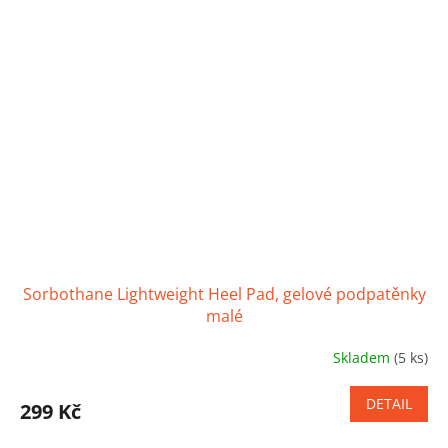
hvězdiček.
Sorbothane Lightweight Heel Pad, gelové podpatěnky
malé
Skladem
(5 ks)
Průměrné
hodnocení
produktu
DETAIL
299 Kč
je
4,0