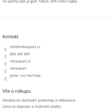
na sporty jako je golf, fotbal, běh nebo rugby.
Z
á
p
a
Kontakt
t
í
info
@
rehasport.cz
800 200 900
rehasport.cz
rehasport
Jsme i na YouTube
Vše o nákupu
Všeobecné obchodní podmínky a reklamace
Cena za dopravu a možnosti platby