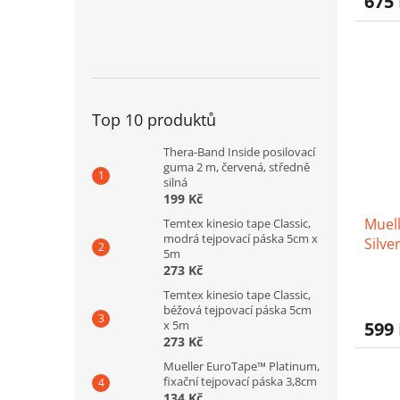
675
je
3,8
z
5
hvězd
Top 10 produktů
Thera-Band Inside posilovací
guma 2 m, červená, středně
silná
199 Kč
Muel
Temtex kinesio tape Classic,
modrá tejpovací páska 5cm x
Silve
5m
273 Kč
Prům
Temtex kinesio tape Classic,
hodno
béžová tejpovací páska 5cm
produ
599
x 5m
je
273 Kč
4,0
Mueller EuroTape™ Platinum,
z
fixační tejpovací páska 3,8cm
5
134 Kč