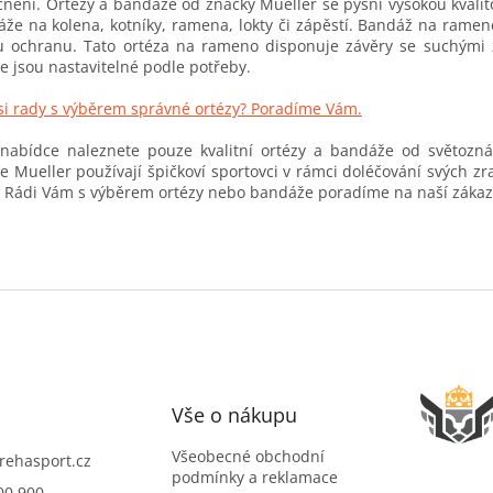
ění. Ortézy a bandáže od značky Mueller se pyšní vysokou kvalitou
p
í
že na kolena, kotníky, ramena, lokty či zápěstí. Bandáž na rame
r
 ochranu. Tato ortéza na rameno disponuje závěry se suchými z
v
 jsou nastavitelné podle potřeby.
k
y
si rady s výběrem správné ortézy? Poradíme Vám.
v
ý
 nabídce naleznete pouze kvalitní ortézy a bandáže od světozn
p
 Mueller používají špičkoví sportovci v rámci doléčování svých zr
i
. Rádi Vám s výběrem ortézy nebo bandáže poradíme na naší zákaz
s
u
Vše o nákupu
Všeobecné obchodní
rehasport.cz
podmínky a reklamace
00 900