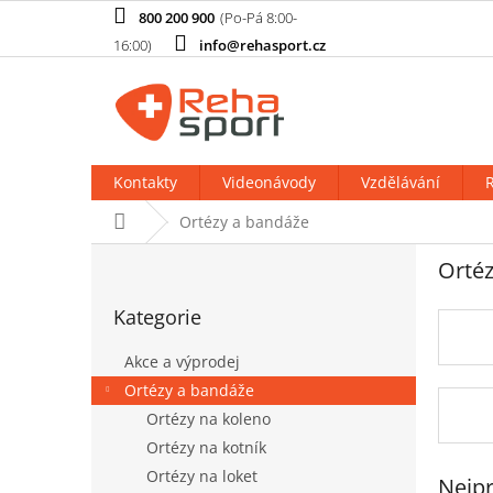
Přejít
800 200 900
na
info@rehasport.cz
obsah
Kontakty
Videonávody
Vzdělávání
R
Domů
Ortézy a bandáže
P
Ortéz
o
Přeskočit
s
Kategorie
kategorie
t
r
Akce a výprodej
a
Ortézy a bandáže
n
Ortézy na koleno
n
í
Ortézy na kotník
p
Ortézy na loket
Nejpr