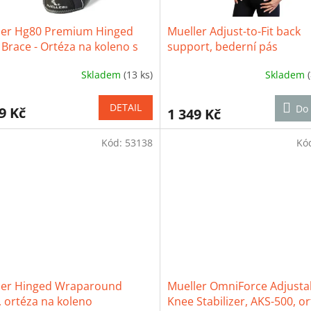
ler Hg80 Premium Hinged
Mueller Adjust-to-Fit back
Brace - Ortéza na koleno s
support, bederní pás
bem
Skladem
(13 ks)
Skladem
ěrné
Průměrné
cení
hodnocení
ktu
produktu
DETAIL
Do 
9 Kč
1 349 Kč
je
4,1
Kód:
53138
z
Kó
5
iček.
hvězdiček.
ler Hinged Wraparound
Mueller OmniForce Adjusta
 ortéza na koleno
Knee Stabilizer, AKS-500, o