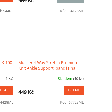
969 Kč
je
3,2
d:
54401
z
Kód:
64128ML
5
hvězdiček.
 K-100
Mueller 4-Way Stretch Premium
Knit Ankle Support, bandáž na
kotník
dem
(1 ks)
Skladem
(40 ks)
Průměrné
hodnocení
produktu
ETAIL
DETAIL
449 Kč
je
3,5
64428ML
Kód:
67728ML
z
5