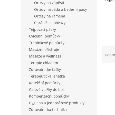
a
Ortézy na zápěstí
n
Ortézy na záda a bederní pásy
e
Ortézy na ramena
l
Chrániče a obvazy
Tejpovací pásky
Cvičební pomůcky
Tréninkové pomůcky
Ř
Masážní přístroje
a
Dopo
Masáže a wellness
z
Terapie chladem
e
Zdravotnické tašky
V
n
ý
í
Terapeutická lehátka
p
p
Korekční pomůcky
i
r
Gelové vložky do bot
s
o
Kompenzační pomůcky
p
d
Hygiena a jednorázové produkty
r
u
o
Zdravotnická technika
k