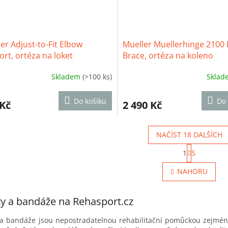
er Adjust-to-Fit Elbow
Mueller Muellerhinge 2100
rt, ortéza na loket
Brace, ortéza na koleno
Skladem
(>100 ks)
Skla
ěrné
Průměrné
cení
hodnocení
ktu
produktu
Do košíku
Do 
 Kč
2 490 Kč
je
3,4
z
NAČÍST 18 DALŠÍCH
5
iček.
hvězdiček.
S
1
5
t
O
r
v
NAHORU
á
l
n
á
k
d
o
y a bandáže na Rehasport.cz
a
v
c
á
 a bandáže jsou nepostradatelnou rehabilitační pomůckou zejména
í
n