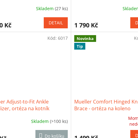
na koleno
Skladem
(27 ks)
Sklad
ěrné
Průměrné
cení
hodnocení
ktu
produktu
DETAIL
D
0 Kč
1 790 Kč
je
3,8
Kód:
6017
K
z
Novinka
5
Tip
iček.
hvězdiček.
(bool) News
er Adjust-to-Fit Ankle
Mueller Comfort Hinged K
lizer, ortéza na kotník
Brace - ortéza na koleno
Mom
Skladem
(>100 ks)
ěrné
Průměrné
ned
cení
hodnocení
ktu
produktu
D
Do košíku
1 499 Kč