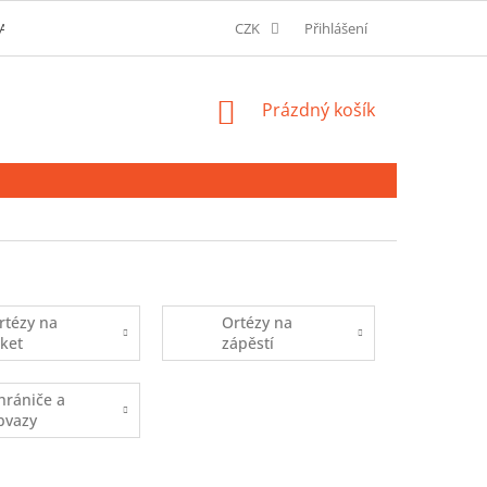
AVU A MOŽNOSTI PLATBY
O SPOLEČNOSTI
CZK
Přihlášení
SLOVNÍK POJMŮ
NÁKUPNÍ
Prázdný košík
KOŠÍK
rtézy na
Ortézy na
oket
zápěstí
hrániče a
bvazy