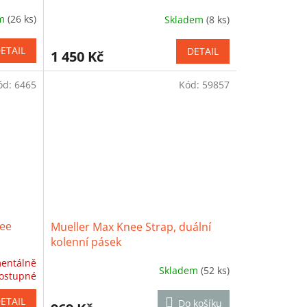
em
(26 ks)
Skladem
(8 ks)
Průměrné
hodnocení
produktu
ETAIL
DETAIL
1 450 Kč
je
4,0
ód:
6465
Kód:
59857
z
5
hvězdiček.
nee
Mueller Max Knee Strap, duální
kolenní pásek
entálně
Skladem
(52 ks)
Průměrné
ostupné
hodnocení
produktu
ETAIL
Do košíku