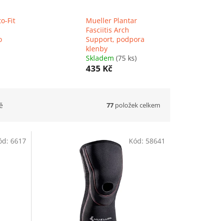
o-Fit
Mueller Plantar
Fasciitis Arch
o
Support, podpora
klenby
Skladem
(75 ks)
435 Kč
77
položek celkem
ě
ód:
6617
Kód:
58641