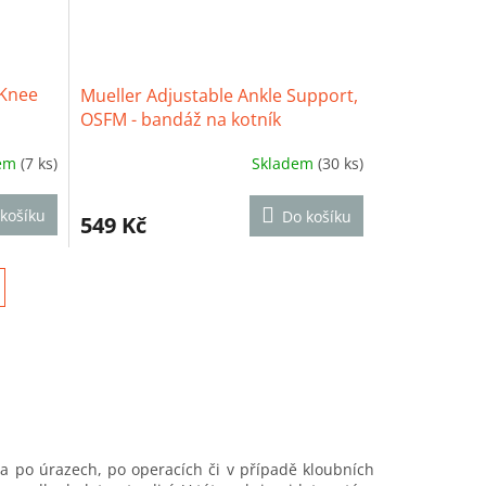
 Knee
Mueller Adjustable Ankle Support,
OSFM - bandáž na kotník
dem
(7 ks)
Skladem
(30 ks)
Průměrné
hodnocení
produktu
košíku
Do košíku
549 Kč
je
4,1
z
5
hvězdiček.
 po úrazech, po operacích či v případě kloubních