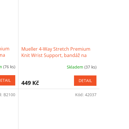
hvězdiček.
mium
Mueller 4-Way Stretch Premium
 na
Knit Wrist Support, bandáž na
zápěstí
em
(76 ks)
Skladem
(37 ks)
Průměrné
hodnocení
produktu
ETAIL
DETAIL
449 Kč
je
4,2
d:
B2100
Kód:
42037
z
5
hvězdiček.