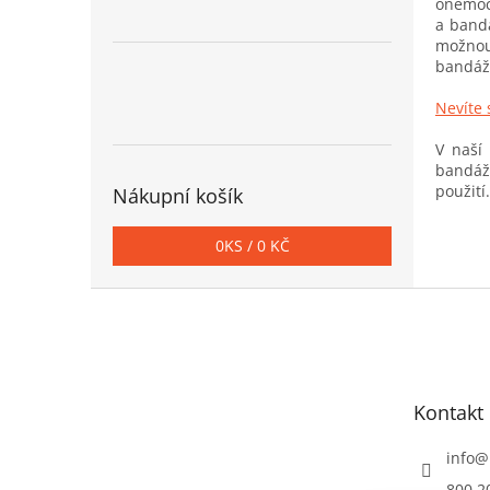
onemocn
a bandá
možnou
bandáže
Nevíte 
V naší
bandáže
použití
Nákupní košík
0
KS /
0 KČ
Z
á
p
a
t
Kontakt
í
info
@
800 2