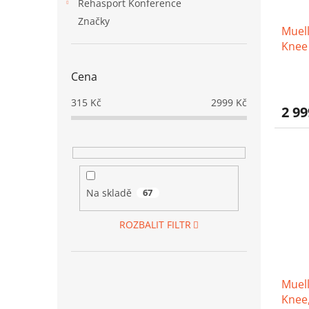
d
t
Rehasport Konference
u
ů
Značky
Muel
k
Knee 
t
klou
ů
Cena
Prům
hodno
produ
315
Kč
2999
Kč
2 99
je
3,8
z
5
hvězd
Na skladě
67
ROZBALIT FILTR
Muel
Knee,