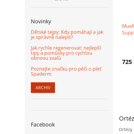
Novinky
Muell
Dětské tejpy: Kdy pomáhají a jak
Suppo
je správně nalepit?
Prům
Jak rychle regenerovat: nejlepší
hodno
tipy a pomůcky pro rychlou
produ
obnovu svalů
725
je
3,9
Poznejte značku pro péči o pleť
Spaderm
z
5
hvězd
ARCHIV
Ortéz
Facebook
Ortézy