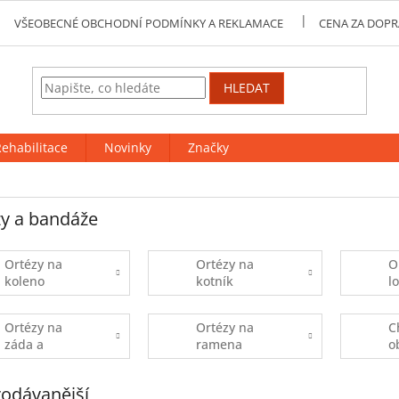
VŠEOBECNÉ OBCHODNÍ PODMÍNKY A REKLAMACE
CENA ZA DOPR
HLEDAT
ehabilitace
Novinky
Značky
y a bandáže
Ortézy na
Ortézy na
O
koleno
kotník
l
Ortézy na
Ortézy na
C
záda a
ramena
o
bederní pásy
odávanější