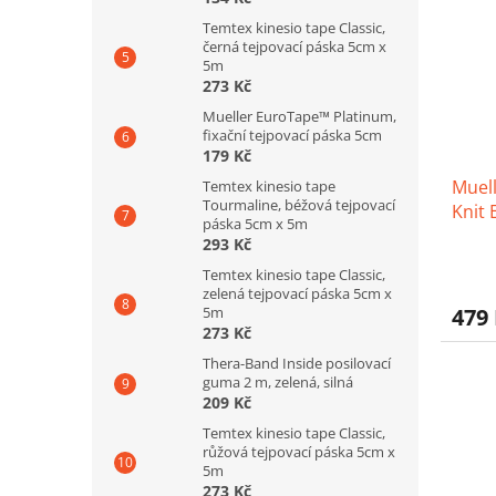
hvězd
Temtex kinesio tape Classic,
černá tejpovací páska 5cm x
5m
273 Kč
Mueller EuroTape™ Platinum,
fixační tejpovací páska 5cm
179 Kč
Muel
Temtex kinesio tape
Tourmaline, béžová tejpovací
Knit 
páska 5cm x 5m
loket
293 Kč
Prům
Temtex kinesio tape Classic,
hodno
zelená tejpovací páska 5cm x
produ
479
5m
je
273 Kč
4,2
Thera-Band Inside posilovací
z
guma 2 m, zelená, silná
5
209 Kč
hvězd
Temtex kinesio tape Classic,
růžová tejpovací páska 5cm x
5m
273 Kč