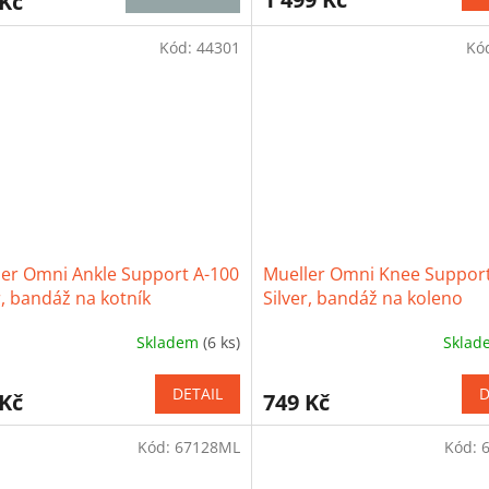
 Kč
je
3,8
z
Kód:
44301
Kó
5
iček.
hvězdiček.
ler Omni Ankle Support A-100
Mueller Omni Knee Support
r, bandáž na kotník
Silver, bandáž na koleno
Skladem
(6 ks)
Skla
ěrné
Průměrné
cení
hodnocení
ktu
produktu
DETAIL
D
 Kč
749 Kč
je
3,7
Kód:
67128ML
Kód:
z
5