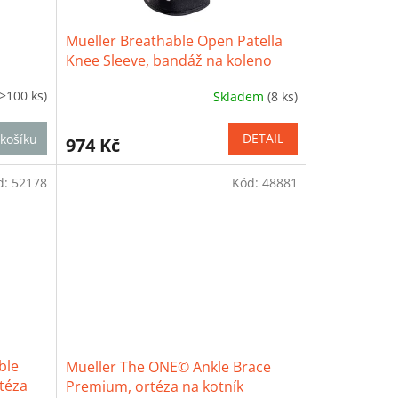
Mueller Breathable Open Patella
Knee Sleeve, bandáž na koleno
(>100 ks)
Skladem
(8 ks)
Průměrné
hodnocení
produktu
DETAIL
košíku
974 Kč
je
3,8
d:
52178
Kód:
48881
z
5
hvězdiček.
ble
Mueller The ONE© Ankle Brace
rtéza
Premium, ortéza na kotník