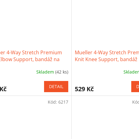
iček.
hvězdiček.
ler 4-Way Stretch Premium
Mueller 4-Way Stretch Pre
Elbow Support, bandáž na
Knit Knee Support, bandáž
koleno
Skladem
(42 ks)
Sklad
ěrné
Průměrné
cení
hodnocení
ktu
produktu
DETAIL
D
 Kč
529 Kč
je
3,5
Kód:
6217
Kó
z
5
iček.
hvězdiček.