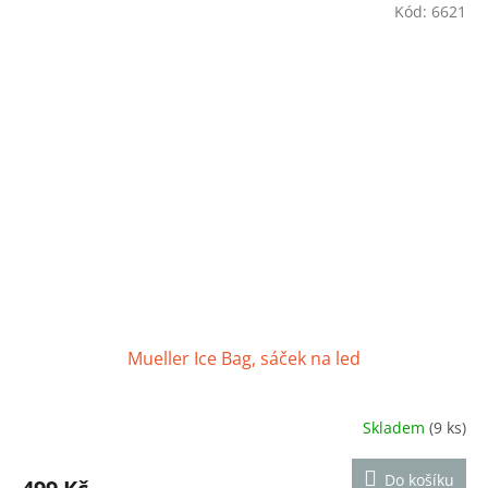
z
Kód:
6621
5
hvězdiček.
Mueller Ice Bag, sáček na led
Skladem
(9 ks)
Průměrné
hodnocení
produktu
Do košíku