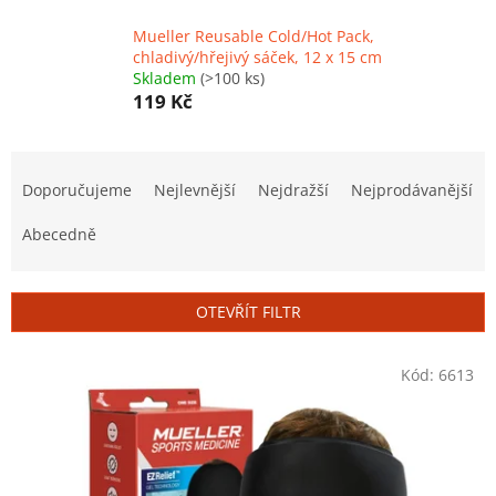
Mueller Reusable Cold/Hot Pack,
chladivý/hřejivý sáček, 12 x 15 cm
Skladem
(>100 ks)
119 Kč
Ř
a
Doporučujeme
Nejlevnější
Nejdražší
Nejprodávanější
z
e
Abecedně
n
í
p
OTEVŘÍT FILTR
r
o
V
Kód:
6613
d
ý
u
p
k
i
t
s
ů
p