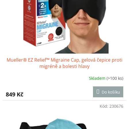
r
o
d
u
k
t
ů
Mueller® EZ Relief™ Migraine Cap, gelová čepice proti
migréně a bolesti hlavy
Skladem
(>100 ks)
Průměrné
hodnocení
produktu
Do košíku
849 Kč
je
4,0
z
Kód:
230676
5
hvězdiček.