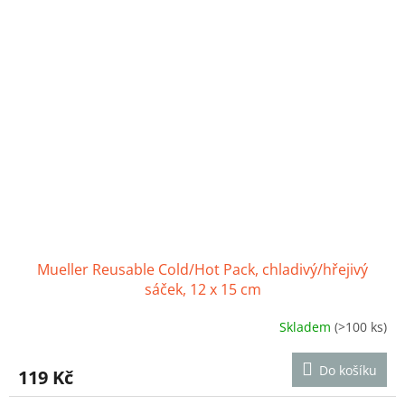
hvězdiček.
Mueller Reusable Cold/Hot Pack, chladivý/hřejivý
sáček, 12 x 15 cm
Skladem
(>100 ks)
Průměrné
hodnocení
produktu
Do košíku
119 Kč
je
4,1