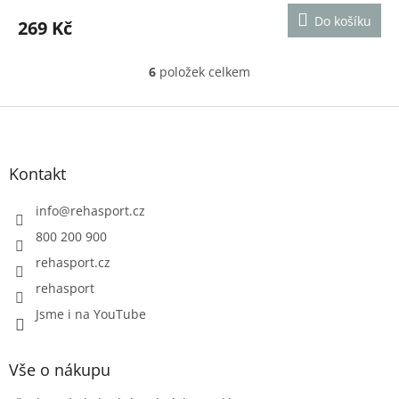
produktu
Do košíku
269 Kč
je
4,2
z
6
položek celkem
O
5
v
hvězdiček.
l
Z
á
á
d
p
a
a
Kontakt
c
t
í
í
info
@
rehasport.cz
p
r
800 200 900
v
rehasport.cz
k
y
rehasport
v
ý
Jsme i na YouTube
p
i
s
Vše o nákupu
u