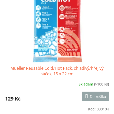
Mueller Reusable Cold/Hot Pack, chladivý/hřejivý
sáček, 15 x 22 cm
Skladem
(>100 ks)
Průměrné
hodnocení
produktu
Do košíku
129 Kč
je
4,6
z
Kód:
030104
5