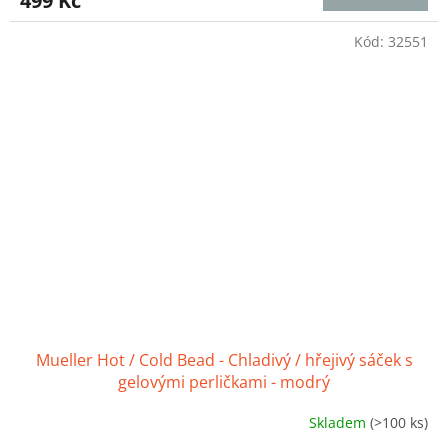
499 Kč
je
4,6
z
Kód:
32551
5
hvězdiček.
Mueller Hot / Cold Bead - Chladivý / hřejivý sáček s
gelovými perličkami - modrý
Skladem
(>100 ks)
Průměrné
hodnocení