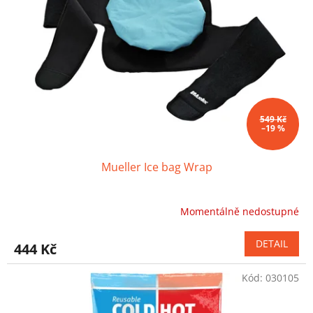
549 Kč
–19 %
Mueller Ice bag Wrap
Momentálně nedostupné
Průměrné
hodnocení
produktu
DETAIL
444 Kč
je
5,0
Kód:
030105
z
5
hvězdiček.