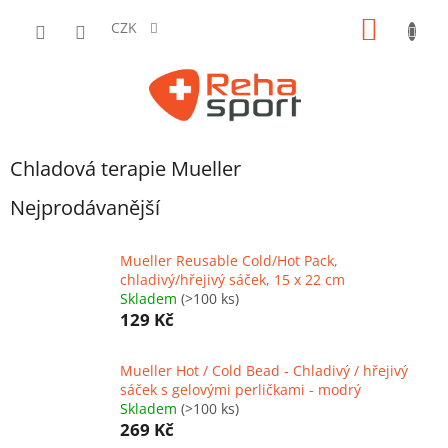
Přejít
NÁKUP
na
CZK
obsah
KOŠÍK
Chladová terapie Mueller
Nejprodávanější
Mueller Reusable Cold/Hot Pack,
chladivý/hřejivý sáček, 15 x 22 cm
Skladem
(>100 ks)
129 Kč
Mueller Hot / Cold Bead - Chladivý / hřejivý
sáček s gelovými perličkami - modrý
Skladem
(>100 ks)
269 Kč