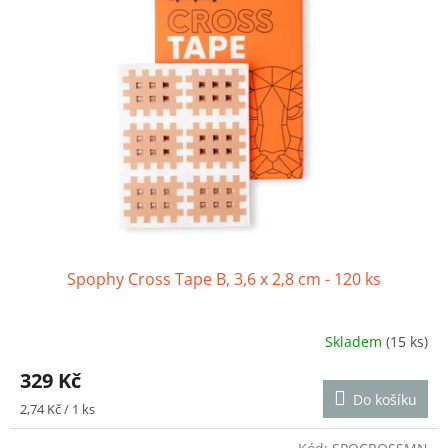
Spophy Cross Tape B, 3,6 x 2,8 cm - 120 ks
Skladem
(15 ks)
Průměrné
hodnocení
329 Kč
produktu
Do košíku
je
Měrná
2,74 Kč / 1 ks
5,0
cena:
z