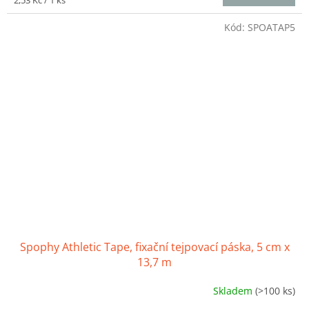
2,53 Kč / 1 ks
5,0
cena:
z
Kód:
SPOATAP5
5
hvězdiček.
Spophy Athletic Tape, fixační tejpovací páska, 5 cm x
13,7 m
Skladem
(>100 ks)
Průměrné
hodnocení