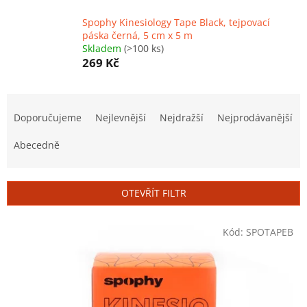
Spophy Kinesiology Tape Black, tejpovací
páska černá, 5 cm x 5 m
Skladem
(>100 ks)
269 Kč
Ř
a
Doporučujeme
Nejlevnější
Nejdražší
Nejprodávanější
z
e
Abecedně
n
í
p
OTEVŘÍT FILTR
r
o
V
Kód:
SPOTAPEB
d
ý
u
p
k
i
t
s
ů
p