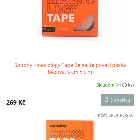
r
o
d
u
k
t
ů
Spophy Kinesiology Tape Beige, tejpovací páska
béžová, 5 cm x 5 m
Skladem
(>100 ks)
Do košíku
269 Kč
Kód:
SPOCROSSC