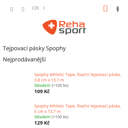
Přejít
NÁKUP
na
CZK
obsah
KOŠÍK
Tejpovací pásky Spophy
Nejprodávanější
Spophy Athletic Tape, fixační tejpovací páska,
3,8 cm x 13,7 m
Skladem
(>100 ks)
109 Kč
Spophy Athletic Tape, fixační tejpovací páska,
5 cm x 13,7 m
Skladem
(>100 ks)
129 Kč