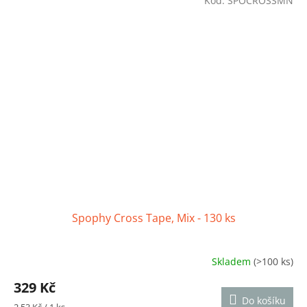
Kód:
SPOCROSSMN
5
hvězdiček.
Spophy Cross Tape, Mix - 130 ks
Skladem
(>100 ks)
Průměrné
hodnocení
329 Kč
produktu
Do košíku
je
Měrná