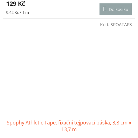
129 Kč
produktu
Do košíku
je
Měrná
9,42 Kč / 1 m
5,0
cena:
z
Kód:
SPOATAP3
5
hvězdiček.
Spophy Athletic Tape, fixační tejpovací páska, 3,8 cm x
13,7 m