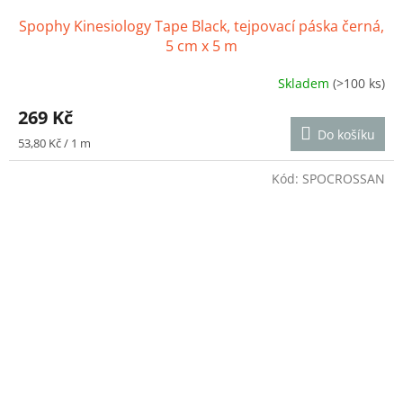
Spophy Kinesiology Tape Black, tejpovací páska černá,
5 cm x 5 m
Skladem
(>100 ks)
Průměrné
hodnocení
269 Kč
produktu
Do košíku
je
Měrná
53,80 Kč / 1 m
4,7
cena:
z
Kód:
SPOCROSSAN
5
hvězdiček.