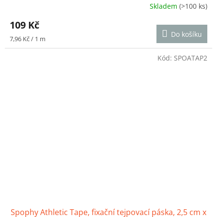
Skladem
(>100 ks)
Průměrné
hodnocení
109 Kč
produktu
Do košíku
je
Měrná
7,96 Kč / 1 m
5,0
cena:
z
Kód:
SPOATAP2
5
hvězdiček.
Spophy Athletic Tape, fixační tejpovací páska, 2,5 cm x