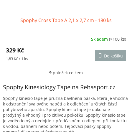
Spophy Cross Tape A 2,1 x 2,7 cm - 180 ks
Skladem
(>100 ks)
Průměrné
hodnocení
329 Kč
produktu
Do košíku
je
Měrná
1,83 Kč / 1 ks
4,6
cena:
z
9
položek celkem
5
O
hvězdiček.
v
l
Spophy Kinesiology Tape na Rehasport.cz
á
d
Spophy kinesio tape je pružná bavlněná páska, která je vhodná
a
k odstranění svalového napětí a k odlehčení určitých částí
c
pohybového aparátu. Spophy kinesio tape je dokonale
í
prodyšný a vhodný i pro citlivou pokožku. Spophy kinesio tape
p
je voděodolný a nedojde k předčasnému odlepení při kontaktu
r
s vodou, bahnem nebo potem. Tejpovací pásky Spophy
v
doporučují sportovní fyzioterapeuté.