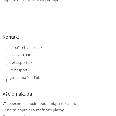
k
y
v
ý
Z
p
á
i
p
s
a
Kontakt
u
t
í
info
@
rehasport.cz
800 200 900
rehasport.cz
rehasport
Jsme i na YouTube
Vše o nákupu
Všeobecné obchodní podmínky a reklamace
Cena za dopravu a možnosti platby