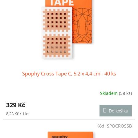
Spophy Cross Tape C, 5,2 x 4,4 cm - 40 ks
Skladem
(58 ks)
Průměrné
hodnocení
329 Kč
produktu
Do košíku
je
Měrná
8,23 Kč / 1 ks
5,0
cena:
z
Kód:
SPOCROSSB
5
hvězdiček.