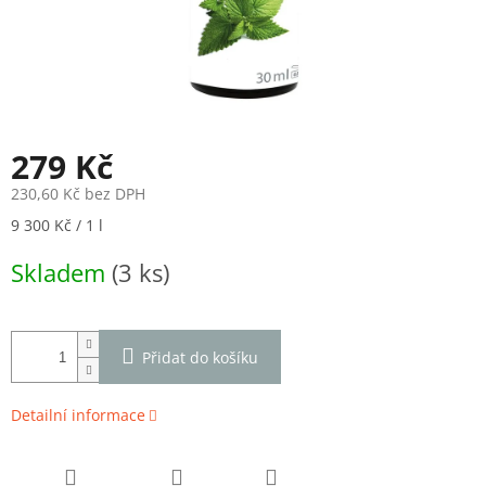
279 Kč
230,60 Kč bez DPH
Měrná
9 300 Kč / 1 l
cena:
Skladem
(3 ks)
Přidat do košíku
Detailní informace