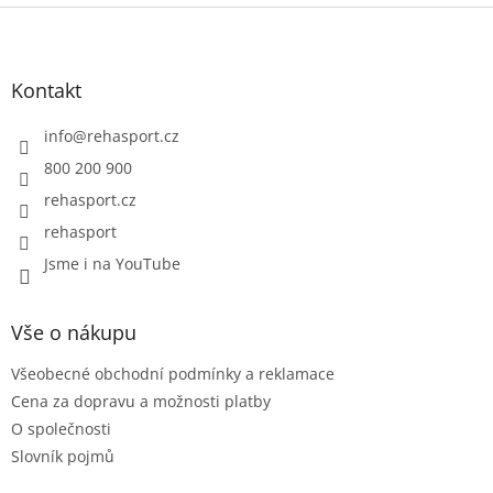
5
Z
hvězdiček.
á
p
a
Kontakt
t
í
info
@
rehasport.cz
800 200 900
rehasport.cz
rehasport
Jsme i na YouTube
Vše o nákupu
Všeobecné obchodní podmínky a reklamace
Cena za dopravu a možnosti platby
O společnosti
Slovník pojmů