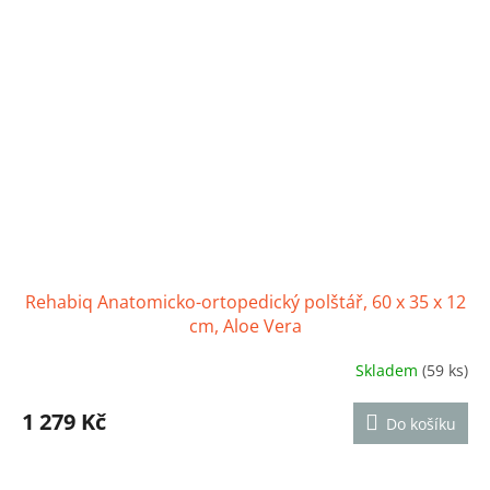
Rehabiq Anatomicko-ortopedický polštář, 60 x 35 x 12
cm, Aloe Vera
Skladem
(59 ks)
Průměrné
hodnocení
produktu
1 279 Kč
Do košíku
je
4,5
z