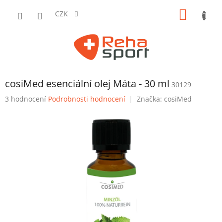
Přejít
NÁKUP
na
CZK
obsah
KOŠÍK
cosiMed esenciální olej Máta - 30 ml
30129
Průměrné
3 hodnocení
Podrobnosti hodnocení
Značka:
cosiMed
hodnocení
produktu
je
5,0
z
5
hvězdiček.