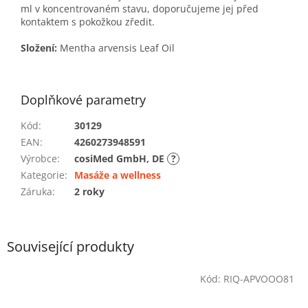
ml v koncentrovaném stavu, doporučujeme jej před
kontaktem s pokožkou zředit.
Složení:
Mentha arvensis Leaf Oil
Doplňkové parametry
Kód
:
30129
EAN
:
4260273948591
Výrobce
:
cosiMed GmbH, DE
?
Kategorie
:
Masáže a wellness
Záruka
:
2 roky
Související produkty
Kód:
RIQ-APVOOO81