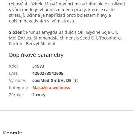
relaxační zážitek. Masáž pomocí masážního oleje cosiMed
s vůní medu je vhodná zejména pro ty, kteří se často
stresují, účinná je například proti bolestem hlavy a
dalším negativním vlivům stresu.
Složení:
Prunus amygdalus dulcis Oil, Glycine Soja Oil,
Mel Extract, Simmondsia chinensis Seed Oil, Tocopherol,
Parfum, Benzyl Alcohol
Doplňkové parametry
Kód
:
31573
EAN
:
4260273942605
Výrobce
:
cosiMed GmbH, DE
?
Kategorie
:
Masáže a wellness
Záruka
:
2 roky
Z
á
p
a
Kontakt