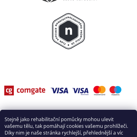
Stejně jako rehabilitační pomůcky mohou ulevit
vašemu tělu, tak pomáhají cookies vašemu prohlížeči.
Díky nim je naše stránka rychlejší, přehlednější a víc