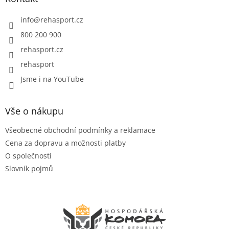
t
í
info
@
rehasport.cz
800 200 900
rehasport.cz
rehasport
Jsme i na YouTube
Vše o nákupu
Všeobecné obchodní podmínky a reklamace
Cena za dopravu a možnosti platby
O společnosti
Slovník pojmů