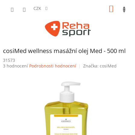
Přejít
NÁKUP
na
CZK
obsah
KOŠÍK
cosiMed wellness masážní olej Med - 500 ml
31573
Průměrné
3 hodnocení
Podrobnosti hodnocení
Značka:
cosiMed
hodnocení
produktu
je
4,3
z
5
hvězdiček.