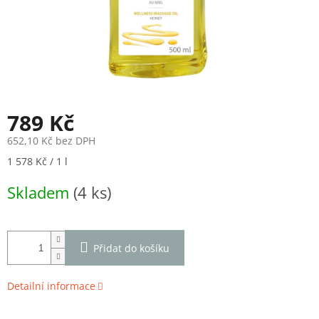
789 Kč
652,10 Kč bez DPH
Měrná
1 578 Kč / 1 l
cena:
Skladem
(4 ks)
Přidat do košíku
Detailní informace