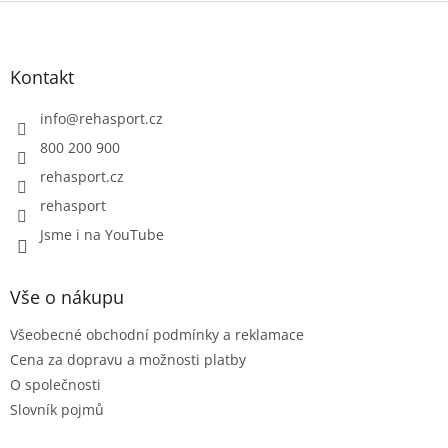
Z
á
p
a
Kontakt
t
í
info
@
rehasport.cz
800 200 900
rehasport.cz
rehasport
Jsme i na YouTube
Vše o nákupu
Všeobecné obchodní podmínky a reklamace
Cena za dopravu a možnosti platby
O společnosti
Slovník pojmů