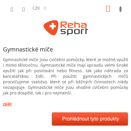
Přejít
NÁKUP
na
CZK
obsah
KOŠÍK
Gymnastické míče
Gymnastické míče jsou cvičební pomůcky, které je možné využít
i mimo tělocvičnu. Gymnastické míče mají opravdu velmi široké
využití jak při posilování nebo fitness, tak jako náhrada za
kancelářskou židli. Při použití gymnastických míčů
procvičujeme svalstvo, které se při běžných činnostech nikdy
nezapojuje. Gymnastické míče jsou vhodné cvičební pomůcky
jak pro dospělé, tak i pro nejmenší.
zpět