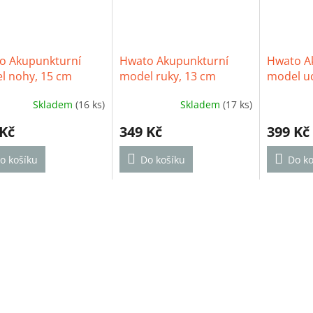
o Akupunkturní
Hwato Akupunkturní
Hwato A
l nohy, 15 cm
model ruky, 13 cm
model u
Skladem
(16 ks)
Skladem
(17 ks)
 Kč
349 Kč
399 Kč
o košíku
Do košíku
Do ko