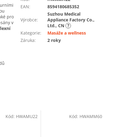
urními
EAN
:
8594180685352
nou
Suzhou Medical
aké pro
Výrobce
:
Appliance Factory Co.,
psány v
Ltd., CN
?
lexní
Kategorie
:
Masáže a wellness
Záruka
:
2 roky
odů
Kód:
HWAMU22
Kód:
HWAMM60