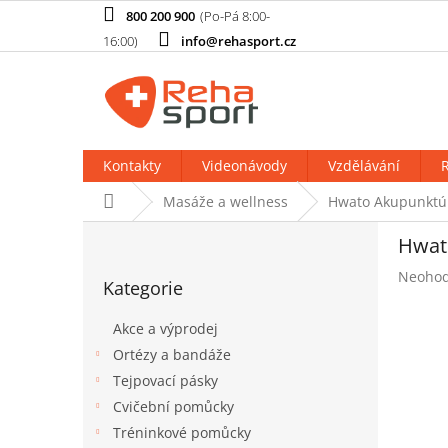
Přejít
800 200 900
na
info@rehasport.cz
obsah
Kontakty
Videonávody
Vzdělávání
R
Domů
Masáže a wellness
Hwato Akupunktúr
P
Hwat
o
Přeskočit
s
Průměr
Neoho
Kategorie
kategorie
t
hodnoc
produk
r
Akce a výprodej
je
a
0,0
Ortézy a bandáže
n
z
Tejpovací pásky
n
5
í
Cvičební pomůcky
hvězdič
p
Tréninkové pomůcky