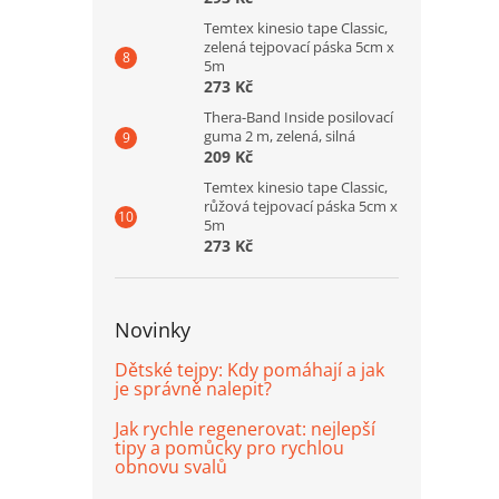
Temtex kinesio tape Classic,
zelená tejpovací páska 5cm x
5m
273 Kč
Thera-Band Inside posilovací
guma 2 m, zelená, silná
209 Kč
Temtex kinesio tape Classic,
růžová tejpovací páska 5cm x
5m
273 Kč
Novinky
Dětské tejpy: Kdy pomáhají a jak
je správně nalepit?
Jak rychle regenerovat: nejlepší
tipy a pomůcky pro rychlou
obnovu svalů