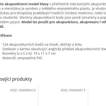
to akupunkturní model hlavy
s
přehledně zobrazenými akupunkt
 a meridiány
je vyroben z měkkého omyvatelného plastu. Je vhod
ůckou
pro terapeuty praktikující tradiční čínskou medicínu, nebo t
u studentů. V
šechny akupunkturní body jsou jasně označeny a po
ickém jazyce.
Model lze použít pro akupunkturu, akupresuru i ref
áž.
ifikace:
124 akupunkturních bodů
na hlavě, obličeji a krku
Dodáván s kartou obsahující anglický překlad akupunkturních b
Rozměry (v x š x h): 19 x 11 x 7 cm
Materiál: omyvatelné PVC
sející produkty
Kód:
HWAMN15
Kód:
HWAMR13