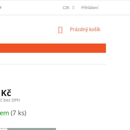
AVU A MOŽNOSTI PLATBY
O SPOLEČNOSTI
CZK
Přihlášení
SLOVNÍK POJMŮ
NÁKUPNÍ
Prázdný košík
KOŠÍK
 Kč
Kč bez DPH
dem
(7 ks)