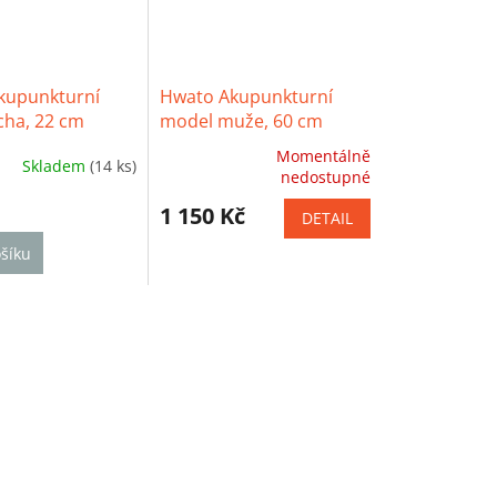
kupunkturní
Hwato Akupunkturní
cha, 22 cm
model muže, 60 cm
Momentálně
Skladem
(14 ks)
Průměrné
nedostupné
hodnocení
produktu
1 150 Kč
DETAIL
je
šíku
5,0
z
5
hvězdiček.