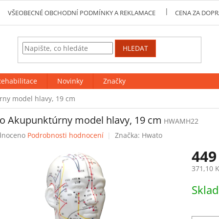
VŠEOBECNÉ OBCHODNÍ PODMÍNKY A REKLAMACE
CENA ZA DOPR
HLEDAT
ehabilitace
Novinky
Značky
ny model hlavy, 19 cm
o Akupunktúrny model hlavy, 19 cm
HWAMH22
né
dnoceno
Podrobnosti hodnocení
Značka:
Hwato
ení
449
tu
371,10 
Měrná
Skla
cena:
ek.