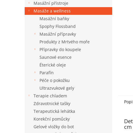
a
Masážní přístroje
n
Masáže a wellness
e
Masážní baňky
l
Spophy Flossband
Masážní přípravky
Produkty z Mrtvého moře
Přípravky do koupele
Saunové esence
Éterické oleje
Parafín
Péče o pokožku
Ultrazvukové gely
Terapie chladem
Popi
Zdravotnické tašky
Terapeutická lehátka
Korekční pomůcky
Det
cm
Gelové vložky do bot