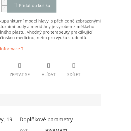
Přidat do košíku
kupunkturní model hlavy s
přehledně zobrazenými
turními body a meridiány
je vyroben z měkkého
lného plastu. Vhodný
pro terapeuty praktikující
 čínskou medicínu, nebo pro výuku studentů.
 informace
ZEPTAT SE
HLÍDAT
SDÍLET
y, 19
Doplňkové parametry
Kód
:
HWAMH22