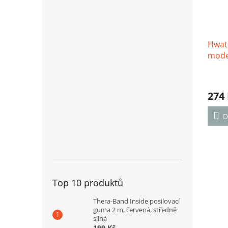
Hwat
mode
274
D
Top 10 produktů
Thera-Band Inside posilovací
guma 2 m, červená, středně
silná
199 Kč