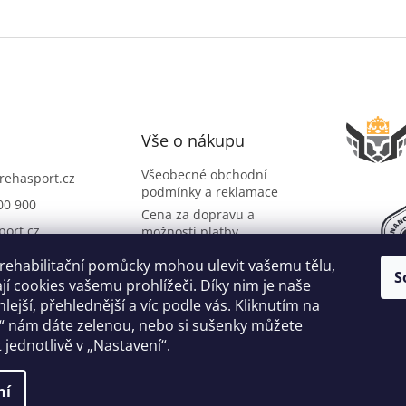
Vše o nákupu
Všeobecné obchodní
rehasport.cz
podmínky a reklamace
00 900
Cena za dopravu a
port.cz
možnosti platby
O společnosti
port
 rehabilitační pomůcky mohou ulevit vašemu tělu,
S
Slovník pojmů
i na YouTube
í cookies vašemu prohlížeči. Díky nim je naše
lejší, přehlednější a víc podle vás. Kliknutím na
“ nám dáte zelenou, nebo si sušenky můžete
 jednotlivě v „Nastavení“.
ní
a.