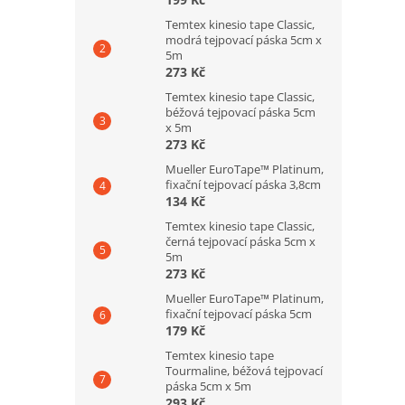
Temtex kinesio tape Classic,
modrá tejpovací páska 5cm x
5m
273 Kč
Temtex kinesio tape Classic,
béžová tejpovací páska 5cm
x 5m
273 Kč
Mueller EuroTape™ Platinum,
fixační tejpovací páska 3,8cm
134 Kč
Temtex kinesio tape Classic,
černá tejpovací páska 5cm x
5m
273 Kč
Mueller EuroTape™ Platinum,
fixační tejpovací páska 5cm
179 Kč
Temtex kinesio tape
Tourmaline, béžová tejpovací
páska 5cm x 5m
293 Kč