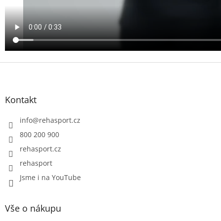
Z
á
p
a
Kontakt
t
í
info
@
rehasport.cz
800 200 900
rehasport.cz
rehasport
Jsme i na YouTube
Vše o nákupu