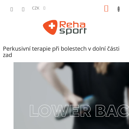
Přejít
NÁKUP
na
CZK
obsah
KOŠÍK
Perkusivní terapie při bolestech v dolní části
zad