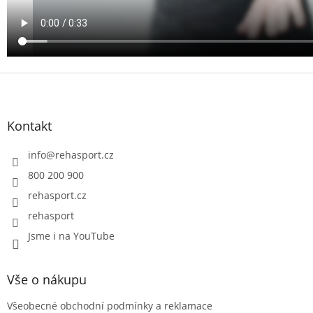
Z
á
p
a
Kontakt
t
í
info
@
rehasport.cz
800 200 900
rehasport.cz
rehasport
Jsme i na YouTube
Vše o nákupu
Všeobecné obchodní podmínky a reklamace