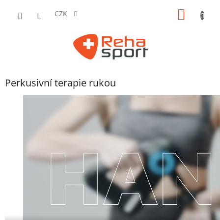
Přejít
NÁKUP
na
CZK
obsah
KOŠÍK
Perkusivní terapie rukou