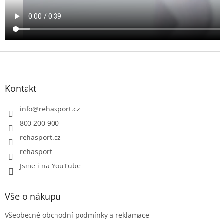
Z
á
p
a
Kontakt
t
í
info
@
rehasport.cz
800 200 900
rehasport.cz
rehasport
Jsme i na YouTube
Vše o nákupu
Všeobecné obchodní podmínky a reklamace