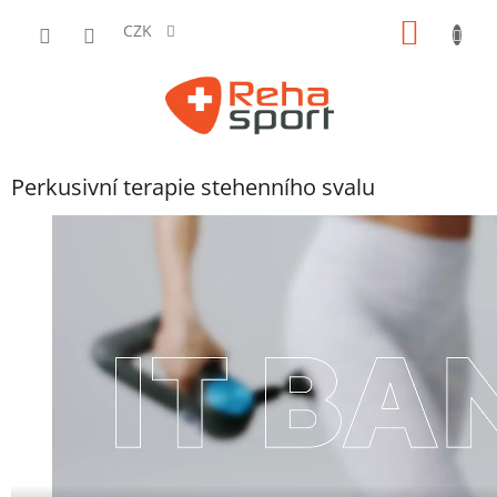
Přejít
NÁKUP
na
CZK
obsah
KOŠÍK
Perkusivní terapie stehenního svalu