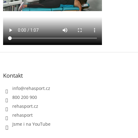
Z
á
p
a
Kontakt
t
í
info
@
rehasport.cz
800 200 900
rehasport.cz
rehasport
Jsme i na YouTube