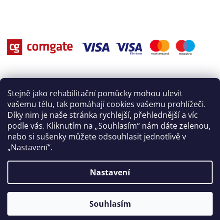
Stejně jako rehabilitační pomůcky mohou ulevit
vašemu tělu, tak pomáhají cookies vašemu prohlížeči.
Díky nim je naše stránka rychlejší, přehlednější a víc
podle vás. Kliknutím na „Souhlasím“ nám dáte zelenou,
nebo si sušenky můžete odsouhlasit jednotlivě v
„Nastavení“.
Nastavení
Vytvořil Shoptet
Souhlasím
Copyright 2026
Rehasport
. Všechna práva vyhrazena.