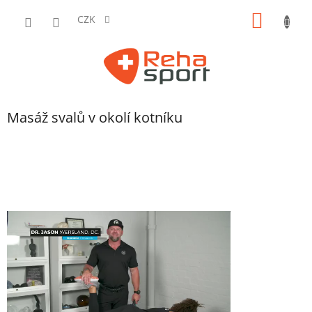
Přejít
NÁKUP
na
CZK
obsah
KOŠÍK
Masáž svalů v okolí kotníku