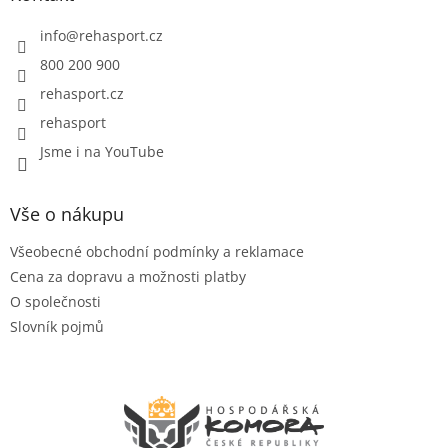
t
í
info
@
rehasport.cz
800 200 900
rehasport.cz
rehasport
Jsme i na YouTube
Vše o nákupu
Všeobecné obchodní podmínky a reklamace
Cena za dopravu a možnosti platby
O společnosti
Slovník pojmů