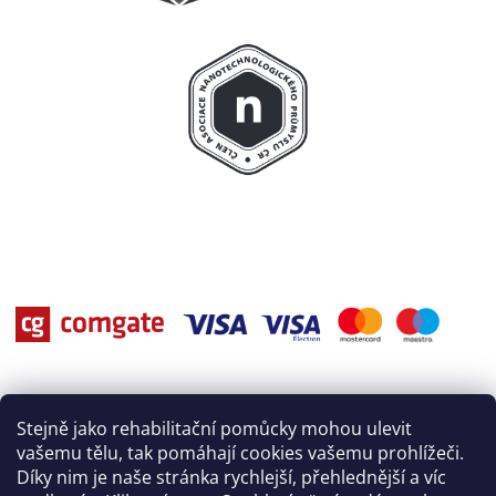
Stejně jako rehabilitační pomůcky mohou ulevit
vašemu tělu, tak pomáhají cookies vašemu prohlížeči.
Díky nim je naše stránka rychlejší, přehlednější a víc