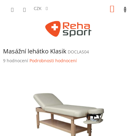
Přejít
NÁKUP
na
CZK
obsah
KOŠÍK
Masážní lehátko Klasik
DOCLAS04
Průměrné
9 hodnocení
Podrobnosti hodnocení
hodnocení
produktu
je
4,2
z
5
hvězdiček.