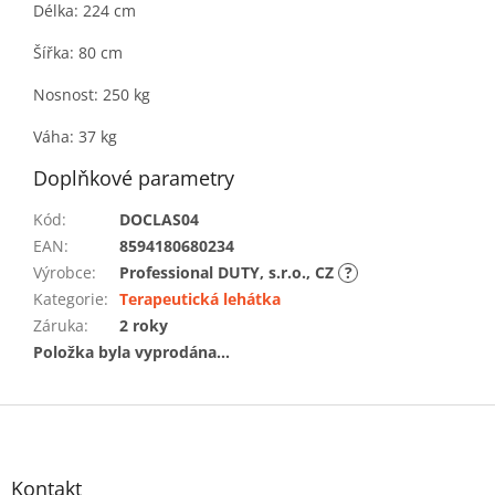
Délka: 224 cm
Šířka: 80 cm
Nosnost: 250 kg
Váha: 37 kg
Doplňkové parametry
Kód
:
DOCLAS04
EAN
:
8594180680234
Výrobce
:
Professional DUTY, s.r.o., CZ
?
Kategorie
:
Terapeutická lehátka
Záruka
:
2 roky
Položka byla vyprodána…
Z
á
p
a
Kontakt