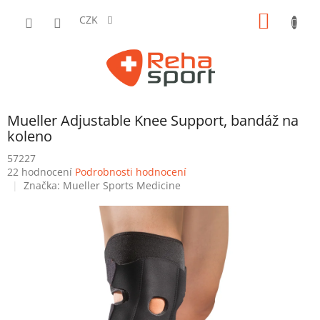
Přejít
NÁKUP
na
CZK
obsah
KOŠÍK
Mueller Adjustable Knee Support, bandáž na
koleno
57227
Průměrné
22 hodnocení
Podrobnosti hodnocení
hodnocení
Značka:
Mueller Sports Medicine
produktu
je
3,3
z
5
hvězdiček.