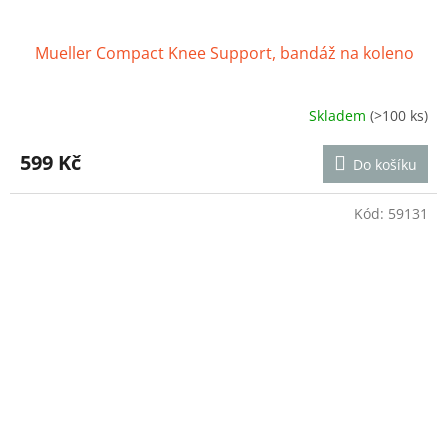
Mueller Compact Knee Support, bandáž na koleno
Skladem
(>100 ks)
Průměrné
hodnocení
produktu
599 Kč
Do košíku
je
4,0
z
Kód:
59131
5
hvězdiček.