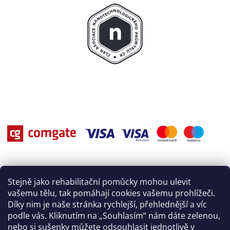
Stejně jako rehabilitační pomůcky mohou ulevit
vašemu tělu, tak pomáhají cookies vašemu prohlížeči.
Díky nim je naše stránka rychlejší, přehlednější a víc
podle vás. Kliknutím na „Souhlasím“ nám dáte zelenou,
nebo si sušenky můžete odsouhlasit jednotlivě v