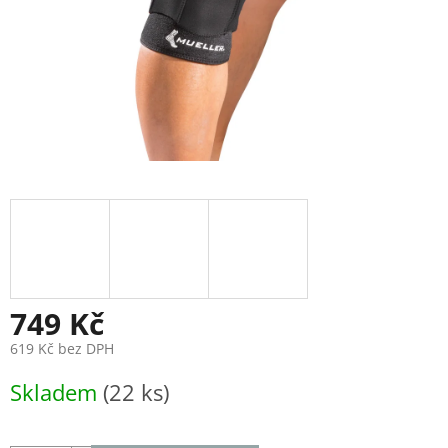
749 Kč
619 Kč bez DPH
Měrná
Skladem
(22 ks)
cena: