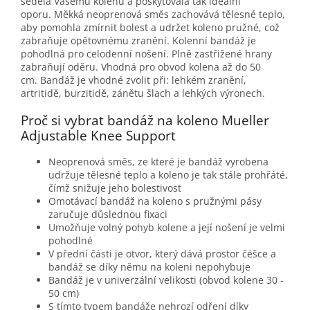
seděla Vašemu kolenu a poskytovala tak ideální
oporu. Měkká neoprenová směs zachovává tělesné teplo,
aby pomohla zmírnit bolest a udržet koleno pružné, což
zabraňuje opětovnému zranění. Kolenní bandáž je
pohodlná pro celodenní nošení. Plně zastřižené hrany
zabraňují oděru. Vhodná pro obvod kolena až do 50
cm. Bandáž je vhodné zvolit při: lehkém zranění,
artritidě, burzitidě, zánětu šlach a lehkých výronech.
Proč si vybrat bandáž na koleno Mueller
Adjustable Knee Support
Neoprenová směs, ze které je bandáž vyrobena
udržuje tělesné teplo a koleno je tak stále prohřáté,
čímž snižuje jeho bolestivost
Omotávací bandáž na koleno s pružnými pásy
zaručuje důslednou fixaci
Umožňuje volný pohyb kolene a její nošení je velmi
pohodlné
V přední části je otvor, který dává prostor čéšce a
bandáž se díky němu na koleni nepohybuje
Bandáž je v univerzální velikosti (obvod kolene 30 -
50 cm)
S tímto typem bandáže nehrozí odření díky