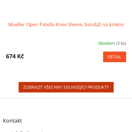
Mueller Open Patella Knee Sleeve, bandáž na koleno
Skladem
(3 ks)
Průměrné
hodnocení
produktu
674 Kč
DETAIL
je
3,9
z
5
hvězdiček.
ZOBRAZIT VŠECHNY SOUVISEJÍCÍ PRODUKTY
Z
á
p
a
Kontakt
t