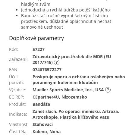
hladkým švům
Jednoduchá a rychlá údržba potěší každého
Bandáž stačí ručně vyprat šetrným čistícím
prostředkem, důkladně opláchnout a nechat
samovolně uschnout
Doplňkové parametry
Kód
:
57227
Zdravotnický prostředek dle MDR (EU
Zařazení
:
2017/745)
?
EAN
:
074676572277
Účel
Poskytuje oporu a ochranu oslabeným nebo
použití
:
poraněným kolenním kloubům
Výrobce
:
Mueller Sports Medicine, Inc., USA
?
EC REP
:
CEpartner4U, Nizozemsko
Produkt
:
Bandáže
Zánět šlach, Po operaci menisku, Artróza,
Indikace
:
Artroskopie, Plastika křížového vazu
Vlastnost
:
Stahovací
Část těla
:
Koleno, Noha