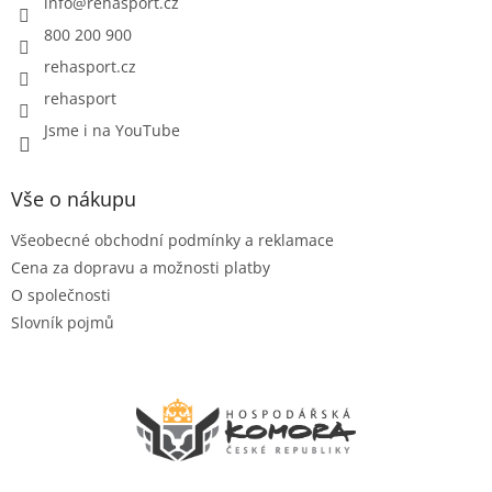
í
info
@
rehasport.cz
800 200 900
rehasport.cz
rehasport
Jsme i na YouTube
Vše o nákupu
Všeobecné obchodní podmínky a reklamace
Cena za dopravu a možnosti platby
O společnosti
Slovník pojmů