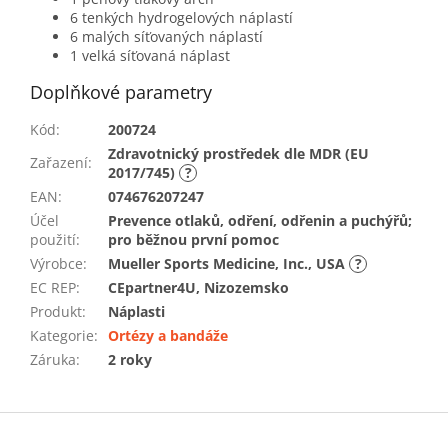
6 tenkých hydrogelových náplastí
6 malých síťovaných náplastí
1 velká síťovaná náplast
Doplňkové parametry
Kód
:
200724
Zdravotnický prostředek dle MDR (EU
Zařazení
:
2017/745)
?
EAN
:
074676207247
Účel
Prevence otlaků, odření, odřenin a puchýřů;
použití
:
pro běžnou první pomoc
Výrobce
:
Mueller Sports Medicine, Inc., USA
?
EC REP
:
CEpartner4U, Nizozemsko
Produkt
:
Náplasti
Kategorie
:
Ortézy a bandáže
Záruka
:
2 roky
Z
á