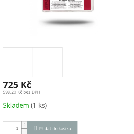
725 Kč
599,20 Kč bez DPH
Měrná
Skladem
(1 ks)
cena:
Přidat do košíku