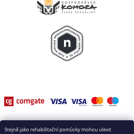
Stejně jako rehabilitační pomůcky mohou ulevit