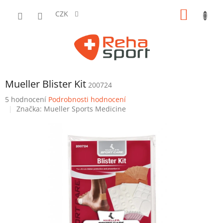
Přejít
NÁKUP
na
CZK
obsah
KOŠÍK
Mueller Blister Kit
200724
Průměrné
5 hodnocení
Podrobnosti hodnocení
hodnocení
Značka:
Mueller Sports Medicine
produktu
je
4,8
z
5
hvězdiček.