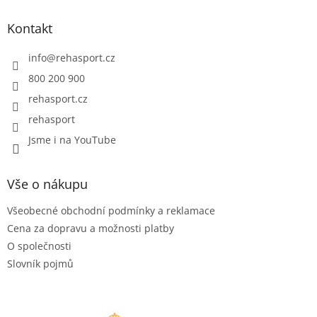
p
a
Kontakt
t
í
info
@
rehasport.cz
800 200 900
rehasport.cz
rehasport
Jsme i na YouTube
Vše o nákupu
Všeobecné obchodní podmínky a reklamace
Cena za dopravu a možnosti platby
O společnosti
Slovník pojmů