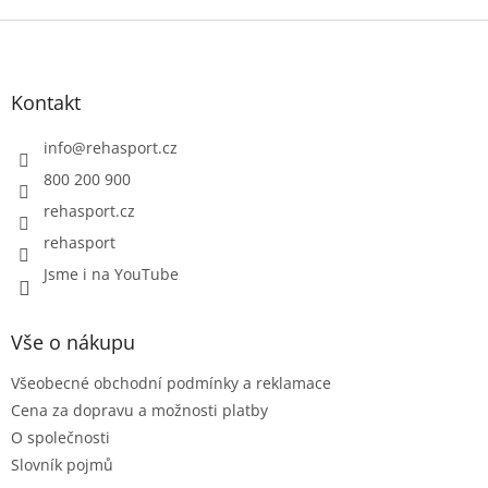
Z
á
p
a
Kontakt
t
í
info
@
rehasport.cz
800 200 900
rehasport.cz
rehasport
Jsme i na YouTube
Vše o nákupu
Všeobecné obchodní podmínky a reklamace
Cena za dopravu a možnosti platby
O společnosti
Slovník pojmů