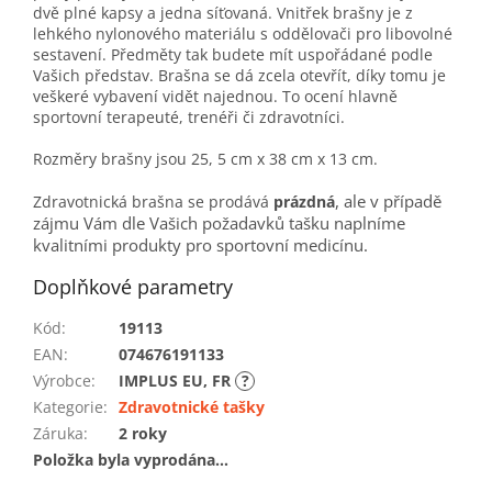
dvě plné kapsy a jedna síťovaná. Vnitřek brašny je z
lehkého nylonového materiálu s oddělovači pro libovolné
sestavení. Předměty tak budete mít uspořádané podle
Vašich představ. Brašna se dá zcela otevřít, díky tomu je
veškeré vybavení vidět najednou. To ocení hlavně
sportovní terapeuté, trenéři či zdravotníci.
Rozměry brašny jsou 25, 5 cm x 38 cm x 13 cm.
, ale v případě
Zdravotnická brašna se prodává
prázdná
zájmu Vám dle Vašich požadavků tašku naplníme
kvalitními produkty pro sportovní medicínu.
Doplňkové parametry
Kód
:
19113
EAN
:
074676191133
Výrobce
:
IMPLUS EU, FR
?
Kategorie
:
Zdravotnické tašky
Záruka
:
2 roky
Položka byla vyprodána…