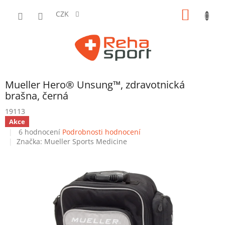
Přejít
NÁKUP
na
CZK
obsah
KOŠÍK
Mueller Hero® Unsung™, zdravotnická
brašna, černá
19113
Akce
Doprodej
Clearance sale
Action
Průměrné
6 hodnocení
Podrobnosti hodnocení
hodnocení
Značka:
Mueller Sports Medicine
produktu
je
5,0
z
5
hvězdiček.