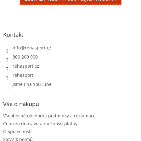
Z
á
p
a
Kontakt
t
í
info
@
rehasport.cz
800 200 900
rehasport.cz
rehasport
Jsme i na YouTube
Vše o nákupu
Všeobecné obchodní podmínky a reklamace
Cena za dopravu a možnosti platby
O společnosti
Slovník pojmů