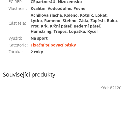
EC REP
:
CEpartner4U, Nizozemsko
Vlastnost
:
Kvalitní, Voděodolné, Pevné
Achillova šlacha, Koleno, Kotník, Loket,
Lýtko, Rameno, Stehno, Záda, Zápěstí, Ruka,
Část těla
:
Prst, Krk, Krční páteř, Bederní páteř,
Hamstring, Trapéz, Lopatka, Kyčel
Využití
:
Na sport
Kategorie
:
Fixační tejpovací pásky
Záruka
:
2 roky
Související produkty
Kód:
82120