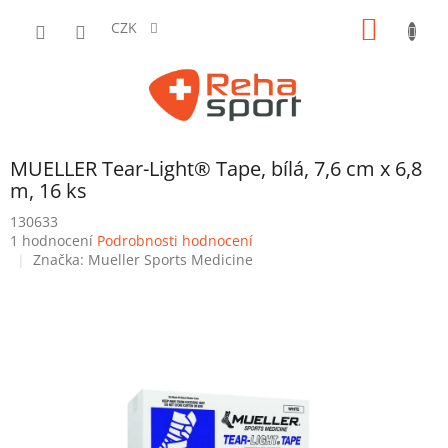
Přejít
NÁKUP
na
CZK
obsah
KOŠÍK
MUELLER Tear-Light® Tape, bílá, 7,6 cm x 6,8
m, 16 ks
130633
Průměrné
1 hodnocení
Podrobnosti hodnocení
hodnocení
Značka:
Mueller Sports Medicine
produktu
je
5,0
z
5
hvězdiček.