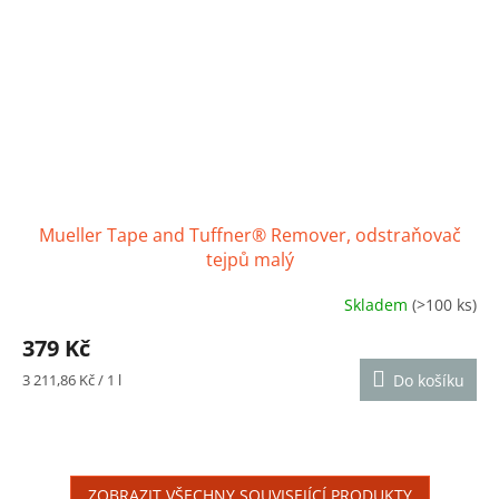
Mueller Tape and Tuffner® Remover, odstraňovač
tejpů malý
Skladem
(>100 ks)
Průměrné
hodnocení
379 Kč
produktu
je
Měrná
3 211,86 Kč / 1 l
Do košíku
3,5
cena:
z
5
hvězdiček.
ZOBRAZIT VŠECHNY SOUVISEJÍCÍ PRODUKTY