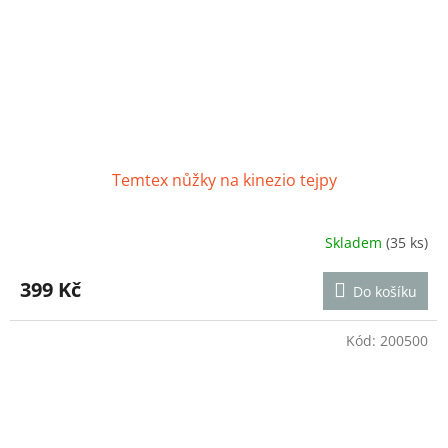
Temtex nůžky na kinezio tejpy
Skladem
(35 ks)
Průměrné
hodnocení
produktu
399 Kč
Do košíku
je
4,1
z
Kód:
200500
5
hvězdiček.