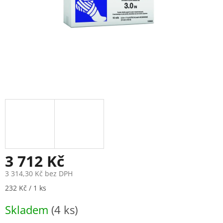
3 712 Kč
3 314,30 Kč bez DPH
Měrná
232 Kč / 1 ks
cena:
Skladem
(4 ks)