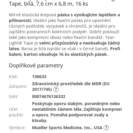
Tape, bílá, 7,6 cm x 6,8 m, 16 ks
Mírně elastická krepová
páska s vynikajícím lepidlem a
přilnavostí.
Ideální jako fixační páska pro upevnění
různých podložek, vycpávek a chráničů. Je ideální pro
zajištění postranních kolenních podpěr. Dobře poslouží
také jako kompresní obvaz nebo fixační bandáž. Tear-
Light® Tape je
velmi přizpůsobivý a neobsahuje žádný
latex.
Barva je bílá (vyrábí se však i v černé barvě).
Profi
balení, karton obsahuje 16 ks elastických pásek.
Doplňkové parametry
Kód
:
130633
Zdravotnický prostředek dle MDR (EU
Zařazení
:
2017/745)
?
EAN
:
00074676136332
Poskytuje oporu slabým, poraněným nebo
Účel
nestabilním částem těla. Zajišťuje kompresi
použití
:
a oporu. Pomáhá podporovat svaly a
klouby.
Výrobce
:
Mueller Sports Medicine, Inc., USA
?