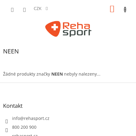
Přejít
NÁKUP
na
CZK
obsah
KOŠÍK
NEEN
Žádné produkty značky
NEEN
nebyly nalezeny...
Z
á
p
a
Kontakt
t
í
info
@
rehasport.cz
800 200 900
rehasport.cz