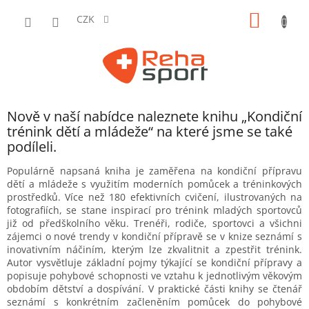
Přejít
NÁKUP
na
CZK
obsah
KOŠÍK
Nově v naší nabídce naleznete knihu „Kondiční
trénink dětí a mládeže“ na které jsme se také
podíleli.
Populárně napsaná kniha je zaměřena na kondiční přípravu
dětí a mládeže s využitím moderních pomůcek a tréninkových
prostředků. Více než 180 efektivních cvičení, ilustrovaných na
fotografiích, se stane inspirací pro trénink mladých sportovců
již od předškolního věku. Trenéři, rodiče, sportovci a všichni
zájemci o nové trendy v kondiční přípravě se v knize seznámí s
inovativním náčiním, kterým lze zkvalitnit a zpestřit trénink.
Autor vysvětluje základní pojmy týkající se kondiční přípravy a
popisuje pohybové schopnosti ve vztahu k jednotlivým věkovým
obdobím dětství a dospívání. V praktické části knihy se čtenář
seznámí s konkrétním začleněním pomůcek do pohybové