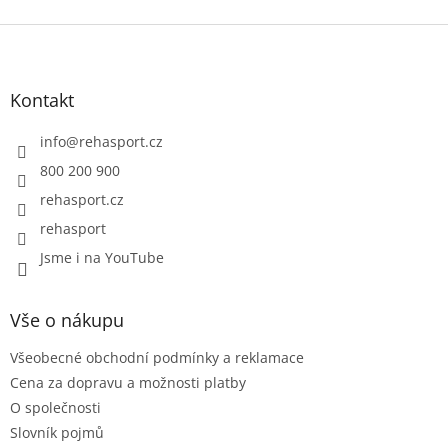
Z
á
p
a
Kontakt
t
í
info
@
rehasport.cz
800 200 900
rehasport.cz
rehasport
Jsme i na YouTube
Vše o nákupu
Všeobecné obchodní podmínky a reklamace
Cena za dopravu a možnosti platby
O společnosti
Slovník pojmů