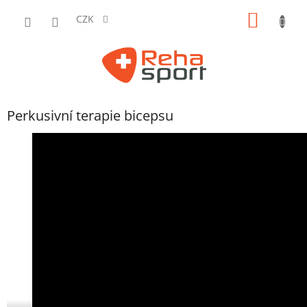
Přejít
NÁKUP
na
CZK
obsah
KOŠÍK
Perkusivní terapie bicepsu