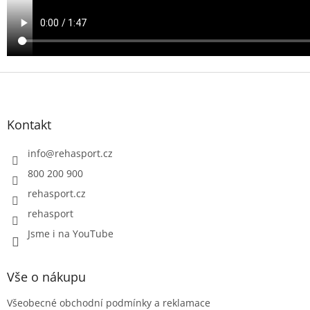
Z
á
p
a
Kontakt
t
í
info
@
rehasport.cz
800 200 900
rehasport.cz
rehasport
Jsme i na YouTube
Vše o nákupu
Všeobecné obchodní podmínky a reklamace