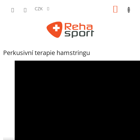
Přejít
NÁKUP
na
CZK
obsah
KOŠÍK
Perkusivní terapie hamstringu