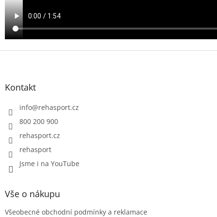
Z
á
p
a
Kontakt
t
í
info
@
rehasport.cz
800 200 900
rehasport.cz
rehasport
Jsme i na YouTube
Vše o nákupu
Všeobecné obchodní podmínky a reklamace