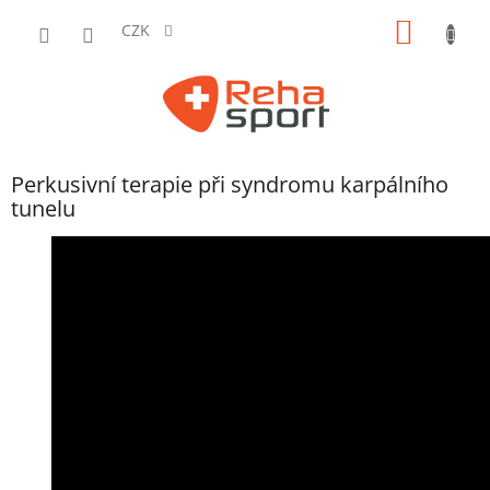
Přejít
NÁKUP
na
CZK
obsah
KOŠÍK
Perkusivní terapie při syndromu karpálního
tunelu