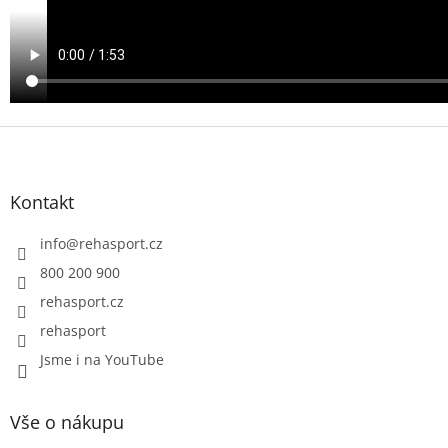
Z
á
p
a
Kontakt
t
í
info
@
rehasport.cz
800 200 900
rehasport.cz
rehasport
Jsme i na YouTube
Vše o nákupu