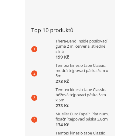
Top 10 produktů
Thera-Band Inside posilovací
guma 2 m, červená, středně
silná
199 Kč
Temtex kinesio tape Classic,
modrá tejpovací páska 5cm x
5m
273 Kč
Temtex kinesio tape Classic,
béžová tejpovací páska 5cm
x 5m
273 Kč
Mueller EuroTape™ Platinum,
fixační tejpovací páska 3,8cm
134 Kč
Temtex kinesio tape Classic,