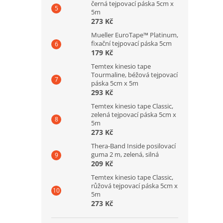
černá tejpovací páska 5cm x
5m
273 Kč
Mueller EuroTape™ Platinum,
fixační tejpovací páska 5cm
179 Kč
Temtex kinesio tape
Tourmaline, béžová tejpovací
páska 5cm x 5m
293 Kč
Temtex kinesio tape Classic,
zelená tejpovací páska 5cm x
5m
273 Kč
Thera-Band Inside posilovací
guma 2 m, zelená, silná
209 Kč
Temtex kinesio tape Classic,
růžová tejpovací páska 5cm x
5m
273 Kč