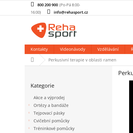
Přejít
800 200 900
na
info@rehasport.cz
obsah
Kontakty
Videonávody
Vzdělávání
R
Domů
Perkusivní terapie v oblasti ramen
P
Perku
o
Přeskočit
s
Kategorie
kategorie
t
r
Akce a výprodej
a
Ortézy a bandáže
n
Tejpovací pásky
n
í
Cvičební pomůcky
p
Tréninkové pomůcky