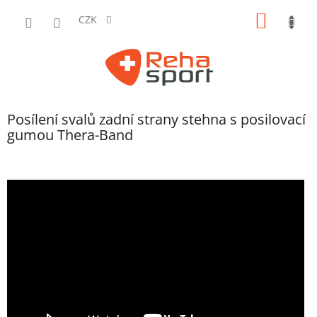
Přejít
NÁKUP
na
CZK
obsah
KOŠÍK
Posílení svalů zadní strany stehna s posilovací
gumou Thera-Band