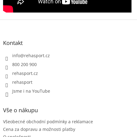
Z
á
p
a
Kontakt
t
í
info
@
rehasport.cz
800 200 900
rehasport.cz
rehasport
Jsme i na YouTube
Vše o nákupu
Všeobecné obchodní podmínky a reklamace
Cena za dopravu a možnosti platby
O společnosti