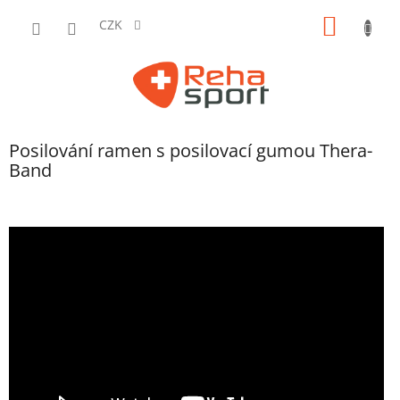
Přejít
NÁKUP
na
CZK
obsah
KOŠÍK
Posilování ramen s posilovací gumou Thera-
Band