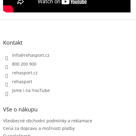
Z
á
p
a
Kontakt
t
í
info
@
rehasport.cz
800 200 900
rehasport.cz
rehasport
Jsme i na YouTube
Vše o nákupu
Všeobecné obchodní podmínky a reklamace
Cena za dopravu a možnosti platby
O společnosti