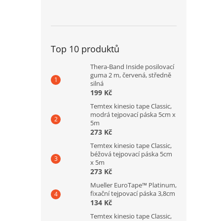
Top 10 produktů
Thera-Band Inside posilovací
guma 2 m, červená, středně
silná
199 Kč
Temtex kinesio tape Classic,
modrá tejpovací páska 5cm x
5m
273 Kč
Temtex kinesio tape Classic,
béžová tejpovací páska 5cm
x 5m
273 Kč
Mueller EuroTape™ Platinum,
fixační tejpovací páska 3,8cm
134 Kč
Temtex kinesio tape Classic,