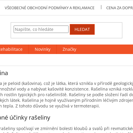
VŠEOBECNÉ OBCHODNÍ PODMÍNKY A REKLAMACE
CENA ZA DOPR
HLEDAT
ehabilitace
Novinky
Značky
ina
a je peloid (kašovina), což je látka, která vznikla v přírodě geologi
množství vody a nabývat kašovité konzistence. Rašelina vzniká roz
ch rostlin typických pro rašeliniště. Rašeliny se podle složení řadí
kých látek. Rašelina je hojně využívaným přírodním léčivým zdrojem
 tepla. Z tohoto důvodu se využívá v termoterapii.
né účinky rašeliny
rašeliny spočívají ve zmírnění bolesti kloubů a svalů při revmatick