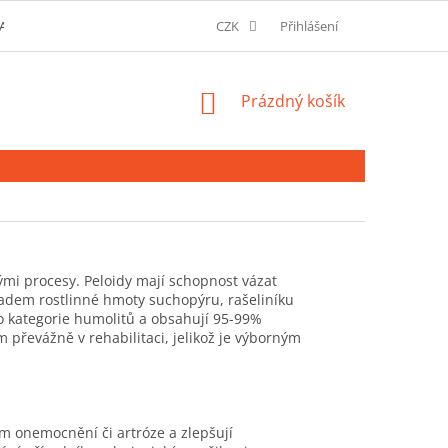
AVU A MOŽNOSTI PLATBY
O SPOLEČNOSTI
CZK
Přihlášení
SLOVNÍK POJMŮ
NÁKUPNÍ
Prázdný košík
KOŠÍK
ckými procesy. Peloidy mají schopnost vázat
kladem rostlinné hmoty suchopýru, rašeliníku
 do kategorie humolitů a obsahují 95-99%
 převážně v rehabilitaci, jelikož je výborným
ém onemocnění či artróze a zlepšují