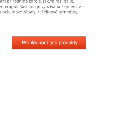
ní přírodního zdroje, jakým rašilna je,
oterapie. Rašelina je využívána zejména v
t rašelinové zábaly, rašelinové termofory,