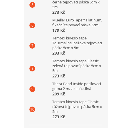
černá tejpovací páska 5cm x
5m
273 Kč
Mueller EuroTape™ Platinum,
fixační tejpovací páska 5cm
179 Kč
Temtex kinesio tape
Tourmaline, béžová tejpovací
páska 5cm x 5m
293 Kč
Temtex kinesio tape Classic,
zelená tejpovací páska 5cm x
5m
273 Kč
Thera-Band Inside posilovací
guma 2 m, zelená, silná
209 Kč
Temtex kinesio tape Classic,
růžová tejpovací páska 5cm x
5m
273 Kč