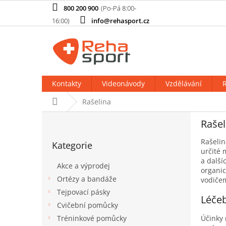
Přejít
800 200 900
na
info@rehasport.cz
obsah
Kontakty
Videonávody
Vzdělávání
R
Domů
Rašelina
P
Rašel
o
Přeskočit
s
Rašelin
Kategorie
kategorie
t
určité 
r
a další
Akce a výprodej
organic
a
Ortézy a bandáže
vodičem
n
Tejpovací pásky
n
Léčeb
í
Cvičební pomůcky
p
Tréninkové pomůcky
Účinky 