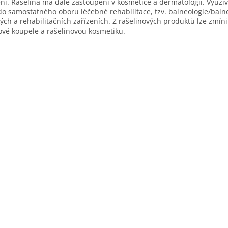
ní. Rašelina má dále zastoupení v kosmetice a dermatologii. Využívá
o samostatného oboru léčebné rehabilitace, tzv. balneologie/balne
ých a rehabilitačních zařízeních. Z rašelinových produktů lze zmíni
ové koupele a rašelinovou kosmetiku.