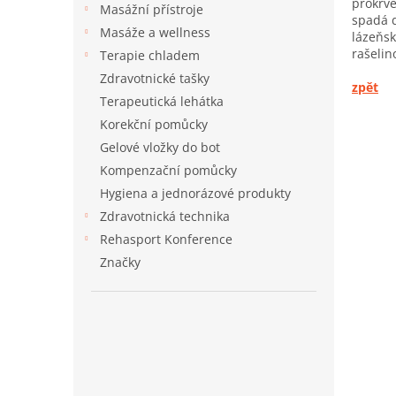
a
prokrve
Masážní přístroje
n
spadá d
Masáže a wellness
lázeňsk
e
rašelin
Terapie chladem
l
Zdravotnické tašky
zpět
Terapeutická lehátka
Korekční pomůcky
Gelové vložky do bot
Kompenzační pomůcky
Hygiena a jednorázové produkty
Zdravotnická technika
Rehasport Konference
Značky