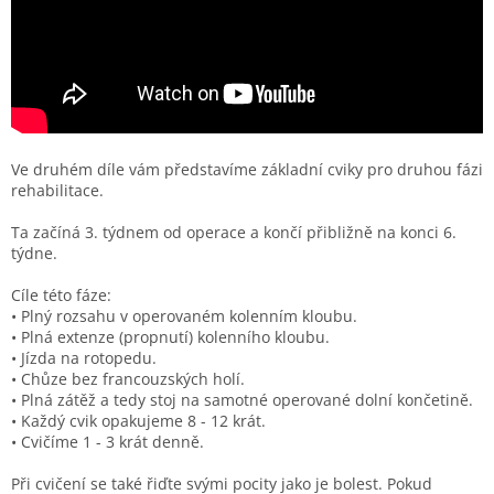
Ve druhém díle vám představíme základní cviky pro druhou fázi
rehabilitace.
Ta začíná 3. týdnem od operace a končí přibližně na konci 6.
týdne.
Cíle této fáze:
• Plný rozsahu v operovaném kolenním kloubu.
• Plná extenze (propnutí) kolenního kloubu.
• Jízda na rotopedu.
• Chůze bez francouzských holí.
• Plná zátěž a tedy stoj na samotné operované dolní končetině.
• Každý cvik opakujeme 8 - 12 krát.
• Cvičíme 1 - 3 krát denně.
Při cvičení se také řiďte svými pocity jako je bolest. Pokud