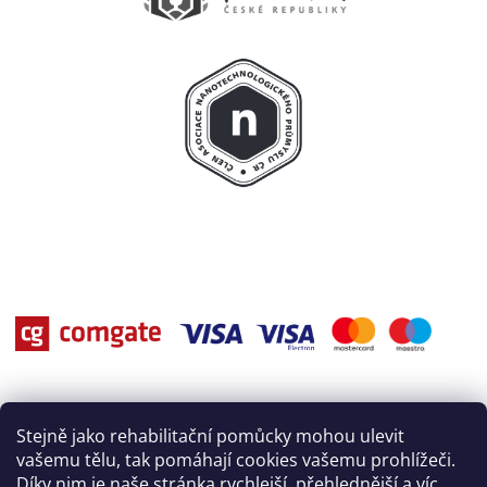
Stejně jako rehabilitační pomůcky mohou ulevit
vašemu tělu, tak pomáhají cookies vašemu prohlížeči.
Díky nim je naše stránka rychlejší, přehlednější a víc