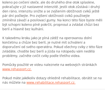
koleno po cvičení oteče, ale do druhého dne otok splaskne,
pokračujte v již nastavené intenzitě. Jestli otok zůstává i druhý
den ráno, intenzitu snižte a se zvýšením obtížnosti cviků ještě
pár dní počkejte. Pro zvýšení obtížnosti cviků používejte
zmíněná závaží a posilovací gumy. Na konci této fáze byste měli
být schopni koleno plně pokrčit, propnout a zvládat chůzi bez
berlí a hlavně bez kulhání.
K takovému kroku jako je plná zátěž na operovanou dolní
končetinu a chůze bez berlí, je nutné mít schválení a
doporučení od svého operatéra. Pokud všechny cviky z této fáze
zvládáte, chodíte bez berlí a jízda na rotopedu vám nedělá
problémy, začněte cvičit cviky podle třetího videa.
Pomůcky použité ve videu naleznete na webových stránkách
www.rehasport.cz.
Pokud máte jakékoliv dotazy ohledně rehabilitace, obrátit se na
nás můžete na
www.rehabilitace.rehasport.cz.
Z
á
p