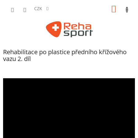
Přejít
NÁKUP
na
CZK
obsah
KOŠÍK
Rehabilitace po plastice předního křížového
vazu 2. díl