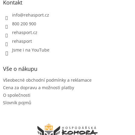
a
Kontakt
t
í
info
@
rehasport.cz
800 200 900
rehasport.cz
rehasport
Jsme i na YouTube
Vše o nákupu
Všeobecné obchodní podmínky a reklamace
Cena za dopravu a možnosti platby
O společnosti
Slovník pojmů