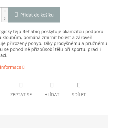
Přidat do košíku
ogický tejp Rehabiq poskytuje okamžitou podporu
a kloubům, pomáhá zmírnit bolest a zároveň
je přirozený pohyb. Díky prodyšnému a pružnému
u se pohodlně přizpůsobí tělu při sportu, práci i
aci.
 informace
ZEPTAT SE
HLÍDAT
SDÍLET