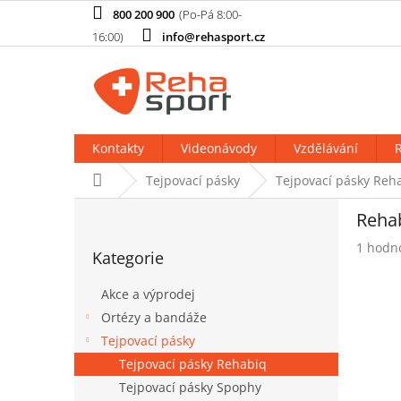
Přejít
800 200 900
na
info@rehasport.cz
obsah
Kontakty
Videonávody
Vzdělávání
R
Domů
Tejpovací pásky
Tejpovací pásky Reh
P
Rehab
o
Přeskočit
s
Průměr
1 hodn
Kategorie
kategorie
t
hodnoc
produk
r
Akce a výprodej
je
a
5,0
Ortézy a bandáže
n
z
Tejpovací pásky
n
5
í
Tejpovací pásky Rehabiq
hvězdič
p
Tejpovací pásky Spophy