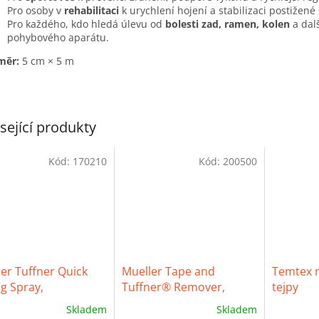
Pro osoby v
rehabilitaci
k urychlení hojení a stabilizaci postižené 
Pro každého, kdo hledá úlevu od
bolesti zad, ramen, kolen
a dalš
pohybového aparátu.
měr:
5 cm × 5 m
sející produkty
Kód:
170210
Kód:
200500
er Tuffner Quick
Mueller Tape and
Temtex n
g Spray,
Tuffner® Remover,
tejpy
eschnoucí lepidlo,
odstraňovač tejpů malý
Skladem
Skladem
g
+ Dárek k nákupu
ěrné
Průměrné
Průměrné