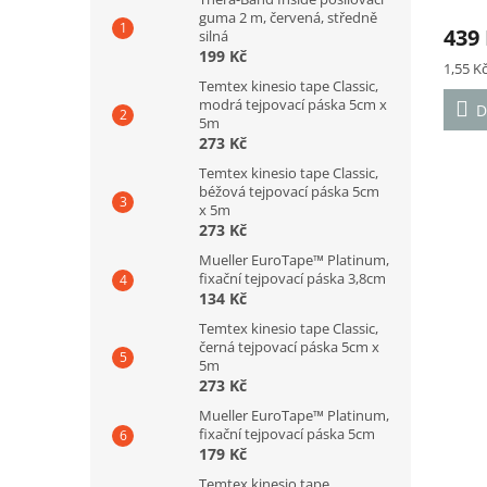
guma 2 m, červená, středně
hodno
dle 
439
silná
produ
199 Kč
je
Měrná
1,55 Kč
5,0
cena:
Temtex kinesio tape Classic,
z
modrá tejpovací páska 5cm x
D
5
5m
hvězd
273 Kč
Temtex kinesio tape Classic,
béžová tejpovací páska 5cm
x 5m
273 Kč
Mueller EuroTape™ Platinum,
fixační tejpovací páska 3,8cm
134 Kč
Temtex kinesio tape Classic,
černá tejpovací páska 5cm x
5m
273 Kč
Mueller EuroTape™ Platinum,
fixační tejpovací páska 5cm
179 Kč
Temtex kinesio tape