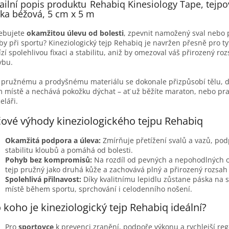
ailní popis produktu
Rehabiq Kinesiology Tape, tejpo
ka béžová, 5 cm x 5 m
ebujete
okamžitou úlevu od bolesti
, zpevnit namožený sval nebo 
by při sportu? Kineziologický tejp Rehabiq je navržen přesně pro ty
zí spolehlivou fixaci a stabilitu, aniž by omezoval váš přirozený ro
ybu.
 pružnému a prodyšnému materiálu se dokonale přizpůsobí tělu, d
 místě a nechává pokožku dýchat – ať už běžíte maraton, nebo pra
eláři.
čové výhody kineziologického tejpu Rehabiq
Okamžitá podpora a úleva:
Zmírňuje přetížení svalů a vazů, po
stabilitu kloubů a pomáhá od bolesti.
Pohyb bez kompromisů:
Na rozdíl od pevných a nepohodlných o
tejp pružný jako druhá kůže a zachovává plný a přirozený rozsa
Spolehlivá přilnavost:
Díky kvalitnímu lepidlu zůstane páska na 
místě během sportu, sprchování i celodenního nošení.
 koho je kineziologický tejp Rehabiq ideální?
Pro
sportovce
k prevenci zranění, podpoře výkonu a rychlejší reg