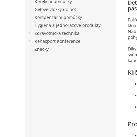
Korekční pomůcky
Det
pás
Gelové vložky do bot
Kompenzační pomůcky
Potř
Hygiena a jednorázové produkty
klou
Nabí
Zdravotnická technika
poh
Rehasport Konference
Díky
Značky
svém
kanc
Klí
Pro