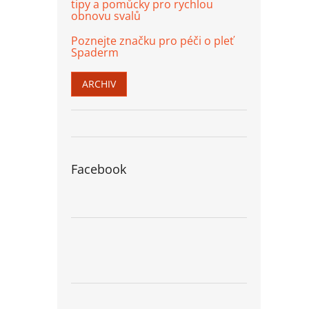
tipy a pomůcky pro rychlou
obnovu svalů
Poznejte značku pro péči o pleť
Spaderm
ARCHIV
Facebook