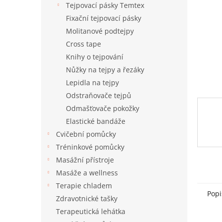
a
Tejpovací pásky Temtex
n
Fixační tejpovací pásky
e
Molitanové podtejpy
l
Cross tape
Knihy o tejpování
Nůžky na tejpy a řezáky
Lepidla na tejpy
Odstraňovače tejpů
Odmašťovače pokožky
Elastické bandáže
Cvičební pomůcky
Tréninkové pomůcky
Masážní přístroje
Masáže a wellness
Terapie chladem
Popi
Zdravotnické tašky
Terapeutická lehátka