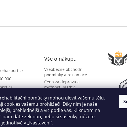
Vše o nákupu
Všeobecné obchodní
rehasport.cz
podmínky a reklamace
00 900
Cena za dopravu a
port.cz
možnosti platby
O společnosti
port
 rehabilitační pomůcky mohou ulevit vašemu tělu,
S
Slovník pojmů
i na YouTube
í cookies vašemu prohlížeči. Díky nim je naše
lejší, přehlednější a víc podle vás. Kliknutím na
“ nám dáte zelenou, nebo si sušenky můžete
 jednotlivě v „Nastavení“.