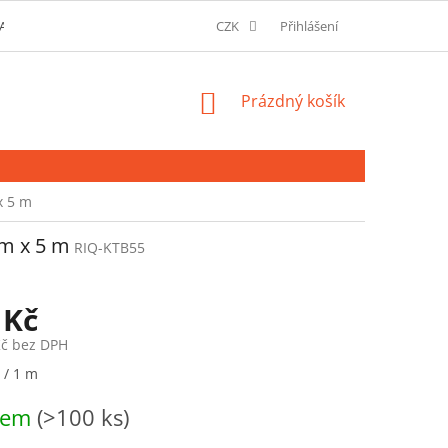
AVU A MOŽNOSTI PLATBY
O SPOLEČNOSTI
CZK
Přihlášení
SLOVNÍK POJMŮ
NÁKUPNÍ
Prázdný košík
KOŠÍK
x 5 m
cm x 5 m
RIQ-KTB55
 Kč
Kč bez DPH
 / 1 m
dem
(>100 ks)