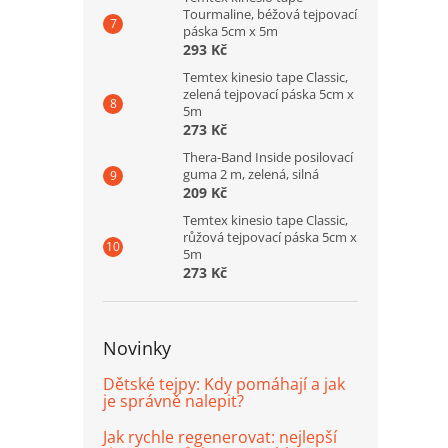
Tourmaline, béžová tejpovací
páska 5cm x 5m
293 Kč
Temtex kinesio tape Classic,
zelená tejpovací páska 5cm x
5m
273 Kč
Thera-Band Inside posilovací
guma 2 m, zelená, silná
209 Kč
Temtex kinesio tape Classic,
růžová tejpovací páska 5cm x
5m
273 Kč
Novinky
Dětské tejpy: Kdy pomáhají a jak
je správně nalepit?
Jak rychle regenerovat: nejlepší