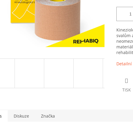
Kineziol
svalům 
neomezu
materiál
rehabilit
Detailní
TISK
s
Diskuze
Značka