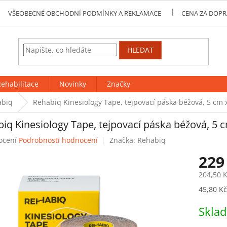
VŠEOBECNÉ OBCHODNÍ PODMÍNKY A REKLAMACE
CENA ZA DOPR
HLEDAT
ehabilitace
Novinky
Značky
abiq
Rehabiq Kinesiology Tape, tejpovací páska béžová, 5 cm 
iq Kinesiology Tape, tejpovací páska béžová, 5 
né
ocení
Podrobnosti hodnocení
Značka:
Rehabiq
ení
229
tu
204,50 
Měrná
45,80 Kč
cena:
ek.
Skla