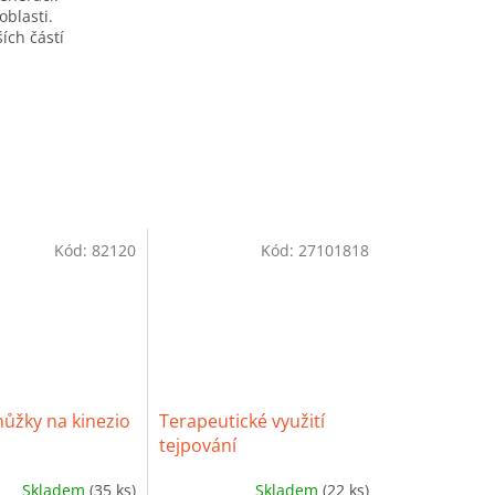
oblasti.
ích částí
Kód:
82120
Kód:
27101818
ůžky na kinezio
Terapeutické využití
tejpování
Skladem
(35 ks)
Skladem
(22 ks)
Průměrné