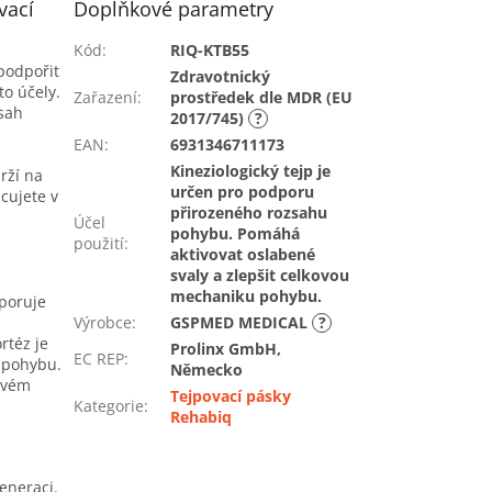
vací
Doplňkové parametry
Kód
:
RIQ-KTB55
podpořit
Zdravotnický
to účely.
Zařazení
:
prostředek dle MDR (EU
zsah
2017/745)
?
EAN
:
6931346711173
Kineziologický tejp je
rží na
určen pro podporu
cujete v
přirozeného rozsahu
Účel
pohybu. Pomáhá
použití
:
aktivovat oslabené
svaly a zlepšit celkovou
mechaniku pohybu.
dporuje
Výrobce
:
GSPMED MEDICAL
?
rtéz je
Prolinx GmbH,
EC REP
:
h pohybu.
Německo
svém
Tejpovací pásky
Kategorie
:
Rehabiq
eneraci.