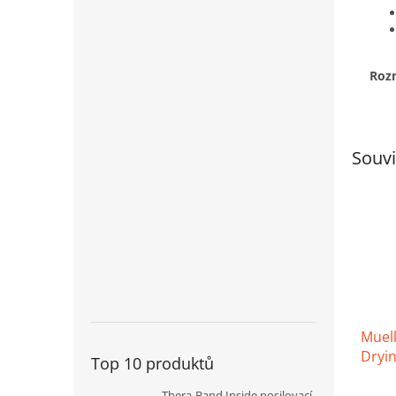
Roz
Souvi
Muell
Dryin
Top 10 produktů
rychl
283 
Prům
Thera-Band Inside posilovací