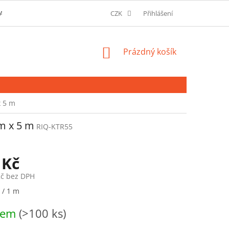
AVU A MOŽNOSTI PLATBY
O SPOLEČNOSTI
CZK
Přihlášení
SLOVNÍK POJMŮ
NÁKUPNÍ
Prázdný košík
KOŠÍK
x 5 m
cm x 5 m
RIQ-KTR55
 Kč
Kč bez DPH
 / 1 m
dem
(>100 ks)