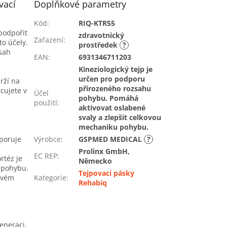
vací
Doplňkové parametry
Kód
:
RIQ-KTR55
podpořit
zdravotnický
Zařazení
:
to účely.
prostředek
?
zsah
EAN
:
6931346711203
Kineziologický tejp je
určen pro podporu
rží na
přirozeného rozsahu
cujete v
Účel
pohybu. Pomáhá
použití
:
aktivovat oslabené
svaly a zlepšit celkovou
mechaniku pohybu.
dporuje
Výrobce
:
GSPMED MEDICAL
?
Prolinx GmbH,
EC REP
:
rtéz je
Německo
h pohybu.
Tejpovací pásky
svém
Kategorie
:
Rehabiq
eneraci.