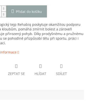
Přidat do košíku
ogický tejp Rehabiq poskytuje okamžitou podporu
a kloubům, pomáhá zmírnit bolest a zároveň
je přirozený pohyb. Díky prodyšnému a pružnému
u se pohodlně přizpůsobí tělu při sportu, práci i
aci.
 informace
ZEPTAT SE
HLÍDAT
SDÍLET