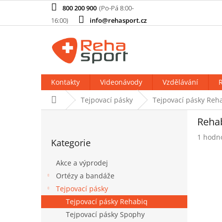
Přejít
800 200 900
na
info@rehasport.cz
obsah
Kontakty
Videonávody
Vzdělávání
R
Domů
Tejpovací pásky
Tejpovací pásky Reh
P
Rehab
o
Přeskočit
s
Průměr
1 hodn
Kategorie
kategorie
t
hodnoc
produk
r
Akce a výprodej
je
a
5,0
Ortézy a bandáže
n
z
Tejpovací pásky
n
5
í
Tejpovací pásky Rehabiq
hvězdič
p
Tejpovací pásky Spophy