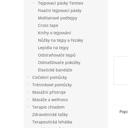
a
Tejpovací pásky Temtex
n
Fixační tejpovací pásky
e
Molitanové podtejpy
l
Cross tape
Knihy o tejpování
Nůžky na tejpy a řezáky
Lepidla na tejpy
Odstraňovače tejpů
Odmašťovače pokožky
Elastické bandáže
Cvičební pomůcky
Tréninkové pomůcky
Masážní přístroje
Masáže a wellness
Terapie chladem
Popi
Zdravotnické tašky
Terapeutická lehátka