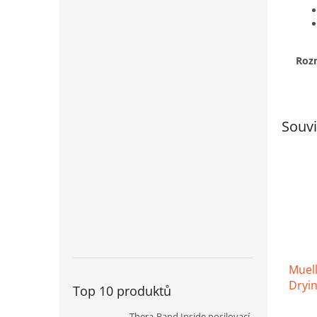
Roz
Souvi
Muell
Dryin
Top 10 produktů
rychl
283 
Prům
Thera-Band Inside posilovací