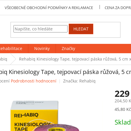
VŠEOBECNÉ OBCHODNÍ PODMÍNKY A REKLAMACE
CENA ZA DOPR
HLEDAT
ehabilitace
Novinky
Značky
abiq
Rehabiq Kinesiology Tape, tejpovací páska růžová, 5 cm 
iq Kinesiology Tape, tejpovací páska růžová, 5 
né
ocení
Podrobnosti hodnocení
Značka:
Rehabiq
ení
229
tu
204,50 
Měrná
45,80 Kč
cena:
ek.
Skla