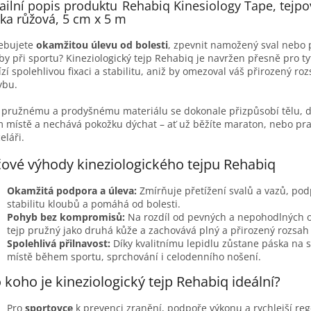
ailní popis produktu
Rehabiq Kinesiology Tape, tejpo
ka růžová, 5 cm x 5 m
ebujete
okamžitou úlevu od bolesti
, zpevnit namožený sval nebo 
by při sportu? Kineziologický tejp Rehabiq je navržen přesně pro ty
zí spolehlivou fixaci a stabilitu, aniž by omezoval váš přirozený ro
ybu.
 pružnému a prodyšnému materiálu se dokonale přizpůsobí tělu, d
 místě a nechává pokožku dýchat – ať už běžíte maraton, nebo pra
eláři.
čové výhody kineziologického tejpu Rehabiq
Okamžitá podpora a úleva:
Zmírňuje přetížení svalů a vazů, po
stabilitu kloubů a pomáhá od bolesti.
Pohyb bez kompromisů:
Na rozdíl od pevných a nepohodlných o
tejp pružný jako druhá kůže a zachovává plný a přirozený rozsa
Spolehlivá přilnavost:
Díky kvalitnímu lepidlu zůstane páska na 
místě během sportu, sprchování i celodenního nošení.
 koho je kineziologický tejp Rehabiq ideální?
Pro
sportovce
k prevenci zranění, podpoře výkonu a rychlejší reg