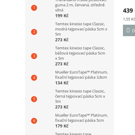
guma 2 m, červená, středně
hodno
dle 
439
silná
produ
199 Kč
je
Měrná
1,55 Kč
5,0
cena:
Temtex kinesio tape Classic,
z
modrá tejpovací páska 5cm x
D
5
5m
hvězd
273 Kč
Temtex kinesio tape Classic,
béžová tejpovací páska 5cm
x 5m
273 Kč
Mueller EuroTape™ Platinum,
fixační tejpovací páska 3,8cm
134 Kč
Temtex kinesio tape Classic,
černá tejpovací páska 5cm x
5m
273 Kč
Mueller EuroTape™ Platinum,
fixační tejpovací páska 5cm
179 Kč
Temtex kinesio tape