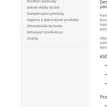
Korekční pomůcky
Det
pás
Gelové vložky do bot
Kompenzační pomůcky
Potř
Hygiena a jednorázové produkty
klou
Nabí
Zdravotnická technika
poh
Rehasport Konference
Díky
Značky
svém
kanc
Klí
Pro