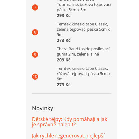
Tourmaline, béžová tejpovací
páska 5cm x 5m
293 Kč
Temtex kinesio tape Classic,
zelená tejpovací páska 5cm x
5m
273 Kč
Thera-Band Inside posilovací
guma 2 m, zelená, silná
209 Kč
Temtex kinesio tape Classic,
růžová tejpovací páska 5cm x
5m
273 Kč
Novinky
Dětské tejpy: Kdy pomáhají a jak
je správně nalepit?
Jak rychle regenerovat: nejlepší