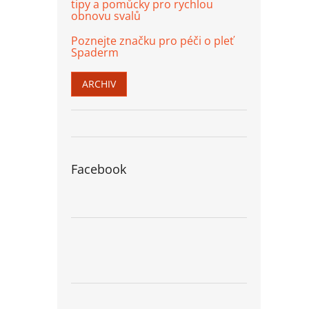
tipy a pomůcky pro rychlou
obnovu svalů
Poznejte značku pro péči o pleť
Spaderm
ARCHIV
Facebook