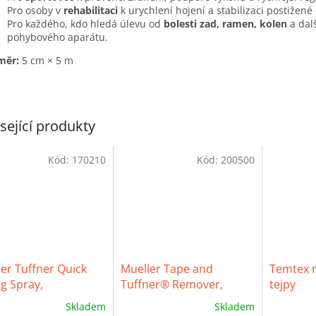
Pro osoby v
rehabilitaci
k urychlení hojení a stabilizaci postižené 
Pro každého, kdo hledá úlevu od
bolesti zad, ramen, kolen
a dalš
pohybového aparátu.
měr:
5 cm × 5 m
sející produkty
Kód:
170210
Kód:
200500
er Tuffner Quick
Mueller Tape and
Temtex n
g Spray,
Tuffner® Remover,
tejpy
eschnoucí lepidlo,
odstraňovač tejpů malý
Skladem
Skladem
g
+ Dárek k nákupu
ěrné
Průměrné
Průměrné