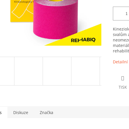
Kineziol
svalům 
neomezu
materiál
rehabilit
Detailní
TISK
s
Diskuze
Značka