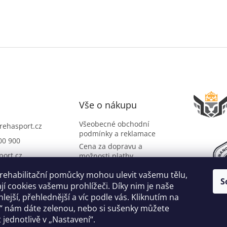
Vše o nákupu
Všeobecné obchodní
rehasport.cz
podmínky a reklamace
00 900
Cena za dopravu a
port.cz
možnosti platby
O společnosti
port
 rehabilitační pomůcky mohou ulevit vašemu tělu,
S
Slovník pojmů
i na YouTube
í cookies vašemu prohlížeči. Díky nim je naše
lejší, přehlednější a víc podle vás. Kliknutím na
“ nám dáte zelenou, nebo si sušenky můžete
 jednotlivě v „Nastavení“.