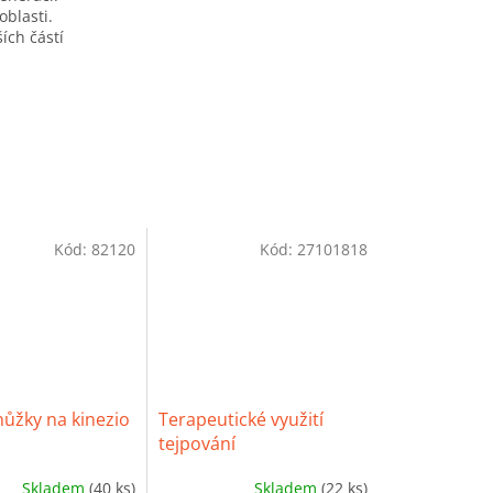
oblasti.
ích částí
Kód:
82120
Kód:
27101818
ůžky na kinezio
Terapeutické využití
tejpování
Skladem
(40 ks)
Skladem
(22 ks)
Průměrné