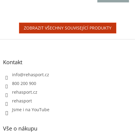
je
5,0
z
5
hvězdiček.
ZOBRAZIT VŠECHNY SOUVISEJÍCÍ PRODUKTY
Z
á
p
a
Kontakt
t
í
info
@
rehasport.cz
800 200 900
rehasport.cz
rehasport
Jsme i na YouTube
Vše o nákupu