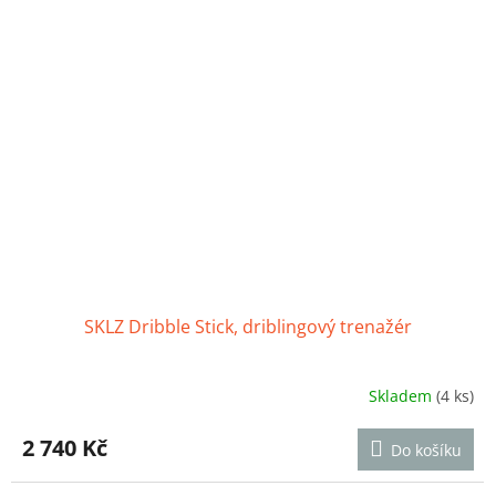
SKLZ Dribble Stick, driblingový trenažér
Skladem
(4 ks)
Průměrné
hodnocení
produktu
2 740 Kč
Do košíku
je
4,8