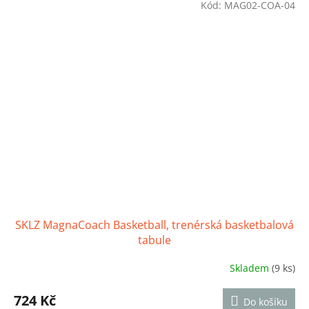
z
Kód:
MAG02-COA-04
5
hvězdiček.
SKLZ MagnaCoach Basketball, trenérská basketbalová
tabule
Skladem
(9 ks)
Průměrné
hodnocení
produktu
724 Kč
Do košíku