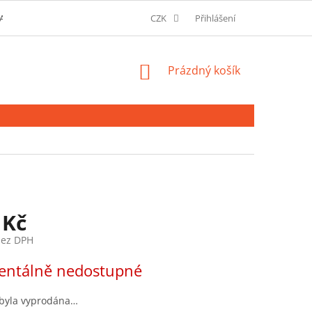
AVU A MOŽNOSTI PLATBY
O SPOLEČNOSTI
CZK
Přihlášení
SLOVNÍK POJMŮ
NÁKUPNÍ
Prázdný košík
KOŠÍK
 Kč
bez DPH
ntálně nedostupné
 byla vyprodána…