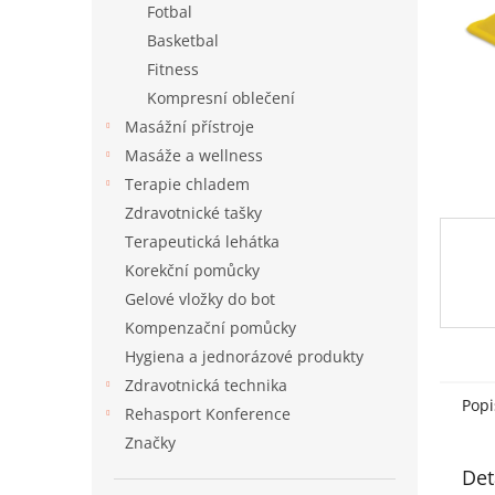
a
Fotbal
n
Basketbal
e
Fitness
l
Kompresní oblečení
Masážní přístroje
Masáže a wellness
Terapie chladem
Zdravotnické tašky
Terapeutická lehátka
Korekční pomůcky
Gelové vložky do bot
Kompenzační pomůcky
Hygiena a jednorázové produkty
Zdravotnická technika
Popi
Rehasport Konference
Značky
Det