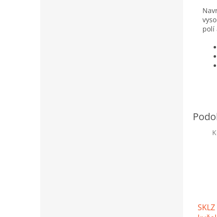
Navr
vyso
polí
K
SKLZ 