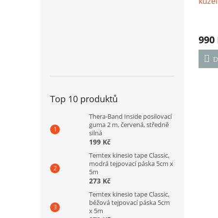
kužel
Prům
hodno
990
produ
je
5,0
D
z
5
hvězd
Top 10 produktů
Thera-Band Inside posilovací
guma 2 m, červená, středně
silná
199 Kč
Temtex kinesio tape Classic,
modrá tejpovací páska 5cm x
5m
273 Kč
Temtex kinesio tape Classic,
béžová tejpovací páska 5cm
x 5m