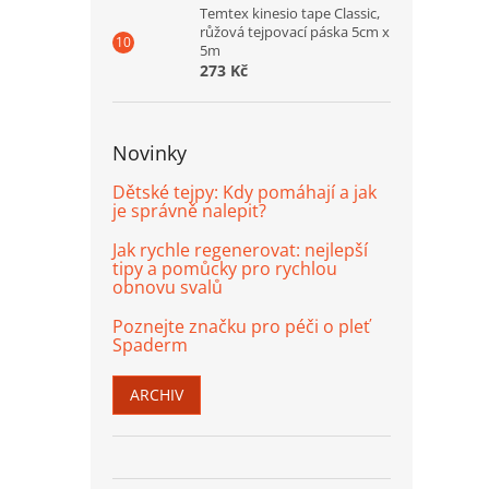
Temtex kinesio tape Classic,
růžová tejpovací páska 5cm x
5m
273 Kč
Novinky
Dětské tejpy: Kdy pomáhají a jak
je správně nalepit?
Jak rychle regenerovat: nejlepší
tipy a pomůcky pro rychlou
obnovu svalů
Poznejte značku pro péči o pleť
Spaderm
ARCHIV