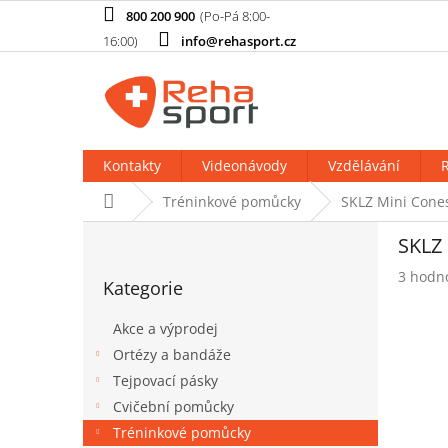
Přejít
800 200 900
na
info@rehasport.cz
obsah
Kontakty
Videonávody
Vzdělávání
R
Domů
Tréninkové pomůcky
SKLZ Mini Cones
P
SKLZ 
o
Přeskočit
s
Průměr
3 hodn
Kategorie
kategorie
t
hodnoc
produk
r
Akce a výprodej
je
a
5,0
Ortézy a bandáže
n
z
Tejpovací pásky
n
5
í
Cvičební pomůcky
hvězdič
p
Tréninkové pomůcky