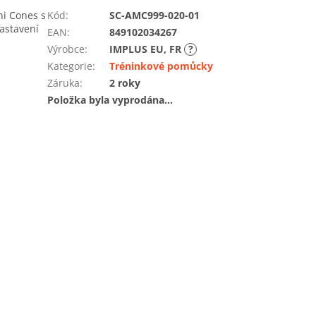
ni Cones s
Kód
:
SC-AMC999-020-01
nastavení
EAN
:
849102034267
Výrobce
:
IMPLUS EU, FR
?
Kategorie
:
Tréninkové pomůcky
Záruka
:
2 roky
Položka byla vyprodána…