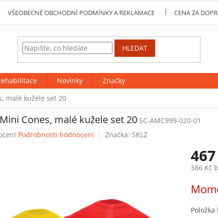
VŠEOBECNÉ OBCHODNÍ PODMÍNKY A REKLAMACE
CENA ZA DOPR
HLEDAT
ehabilitace
Novinky
Značky
, malé kužele set 20
Mini Cones, malé kužele set 20
SC-AMC999-020-01
né
ocení
Podrobnosti hodnocení
Značka:
SKLZ
ení
467
tu
386 Kč 
Měrná
Mome
cena:
ek.
Položka