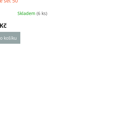
e set 50
Skladem
(6 ks)
ěrné
cení
 Kč
ktu
o košíku
iček.