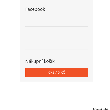
Facebook
Nákupní košík
0
KS /
0 KČ
Z
á
p
a
t
Kontakt