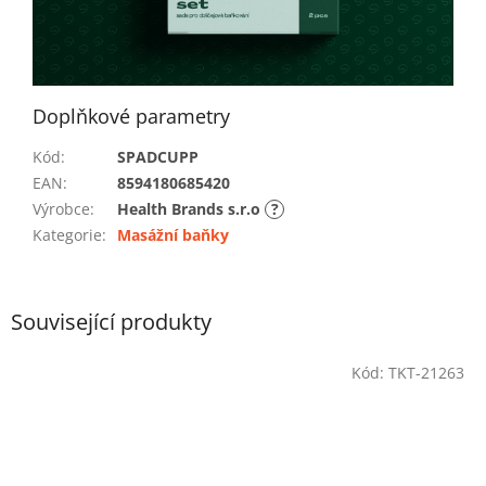
Doplňkové parametry
Kód
:
SPADCUPP
EAN
:
8594180685420
Výrobce
:
Health Brands s.r.o
?
Kategorie
:
Masážní baňky
Související produkty
Kód:
TKT-21263