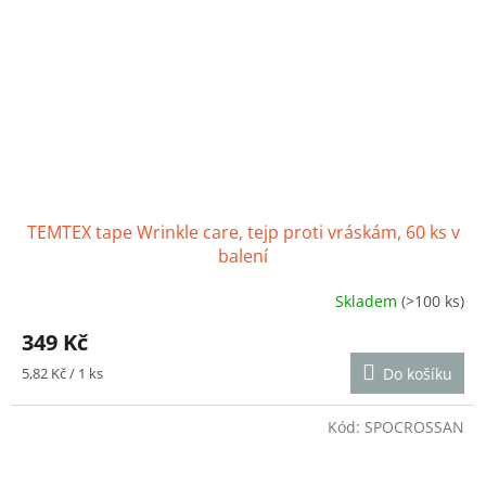
TEMTEX tape Wrinkle care, tejp proti vráskám, 60 ks v
balení
Skladem
(>100 ks)
Průměrné
hodnocení
349 Kč
produktu
je
Měrná
5,82 Kč / 1 ks
Do košíku
4,0
cena:
z
5
Kód:
SPOCROSSAN
hvězdiček.