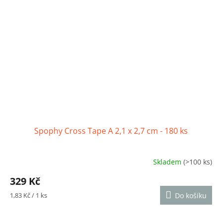
Spophy Cross Tape A 2,1 x 2,7 cm - 180 ks
Skladem
(>100 ks)
Průměrné
hodnocení
329 Kč
produktu
je
Měrná
1,83 Kč / 1 ks
Do košíku
4,6
cena:
z
5