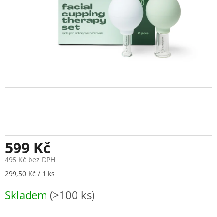
599 Kč
495 Kč bez DPH
Měrná
299,50 Kč / 1 ks
cena:
Skladem
(>100 ks)