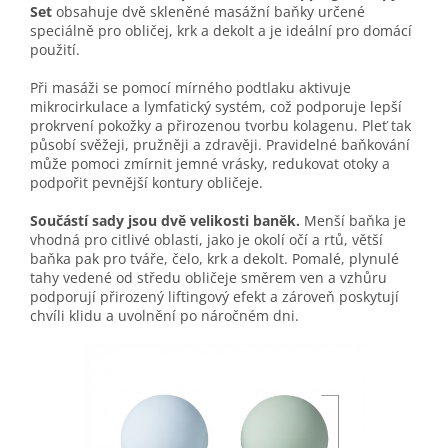
Set
obsahuje dvě skleněné masážní baňky určené
speciálně pro obličej, krk a dekolt a je ideální pro domácí
použití.
Při masáži se pomocí mírného podtlaku aktivuje
mikrocirkulace a lymfatický systém, což podporuje lepší
prokrvení pokožky a přirozenou tvorbu kolagenu. Pleť tak
působí svěžeji, pružněji a zdravěji. Pravidelné baňkování
může pomoci zmírnit jemné vrásky, redukovat otoky a
podpořit pevnější kontury obličeje.
Součástí sady jsou dvě velikosti baněk.
Menší baňka je
vhodná pro citlivé oblasti, jako je okolí očí a rtů, větší
baňka pak pro tváře, čelo, krk a dekolt. Pomalé, plynulé
tahy vedené od středu obličeje směrem ven a vzhůru
podporují přirozený liftingový efekt a zároveň poskytují
chvíli klidu a uvolnění po náročném dni.