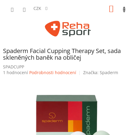
Přejít
NÁKUP
na
CZK
obsah
KOŠÍK
Spaderm Facial Cupping Therapy Set, sada
skleněných baněk na obličej
SPADCUPP
Průměrné
1 hodnocení
Podrobnosti hodnocení
Značka:
Spaderm
hodnocení
produktu
je
5,0
z
5
hvězdiček.