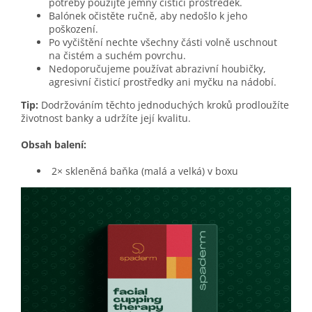
potřeby použijte jemný čisticí prostředek.
Balónek očistěte ručně, aby nedošlo k jeho
poškození.
Po vyčištění nechte všechny části volně uschnout
na čistém a suchém povrchu.
Nedoporučujeme používat abrazivní houbičky,
agresivní čisticí prostředky ani myčku na nádobí.
Tip:
Dodržováním těchto jednoduchých kroků prodloužíte
životnost banky a udržíte její kvalitu.
Obsah balení:
2× skleněná baňka (malá a velká) v boxu