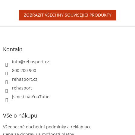
hvězdiček.
ZOBRAZIT VŠECHNY SOUVISEJÍCÍ PRODUKTY
Z
á
p
a
Kontakt
t
í
info
@
rehasport.cz
800 200 900
rehasport.cz
rehasport
Jsme i na YouTube
Vše o nákupu
Všeobecné obchodní podmínky a reklamace
Cena za dopravu a možnosti platby