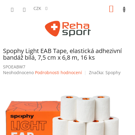
Přejít
NÁKUP
na
CZK
obsah
KOŠÍK
Spophy Light EAB Tape, elastická adhezivní
bandáž bílá, 7,5 cm x 6,8 m, 16 ks
SPOEABW7
Průměrné
Neohodnoceno
Podrobnosti hodnocení
Značka:
Spophy
hodnocení
produktu
je
0,0
z
5
hvězdiček.