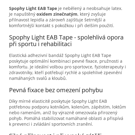
Spophy Light EAB Tape
je nebělený a neobsahuje latex.
Je napuštěný
oxidem zinečnatým
, který zvyšuje
přilnavost lepidla a zároveň zajišťuje šetrnější a
komfortnější kontakt s pokožkou i při delším použití.
Spophy Light EAB Tape - spolehlivá opora
při sportu i rehabilitaci
Elastická adhezivní bandáž Spophy Light EAB Tape
poskytuje optimální kombinaci pevné fixace, pružnosti a
komfortu. Je ideální volbou pro sportovce, fyzioterapeuty i
zdravotníky, kteří potřebují rychlé a spolehlivé zpevnění
namáhaných svalů a kloubů.
Pevná fixace bez omezení pohybu
Díky mírné elasticitě poskytuje Spophy Light EAB
potřebnou podporu kotníkům, kolenům, zápěstím, loktům
nebo ramenům, aniž by výrazně omezovala přirozený
pohyb. Pomáhá stabilizovat namáhané oblasti a přispívá
k prevenci i zvládání sportovních zranění.