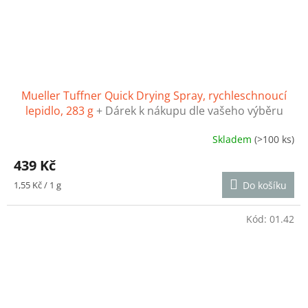
Mueller Tuffner Quick Drying Spray, rychleschnoucí
lepidlo, 283 g
+ Dárek k nákupu dle vašeho výběru
Skladem
(>100 ks)
Průměrné
hodnocení
439 Kč
produktu
je
Měrná
1,55 Kč / 1 g
Do košíku
5,0
cena:
z
5
Kód:
01.42
hvězdiček.