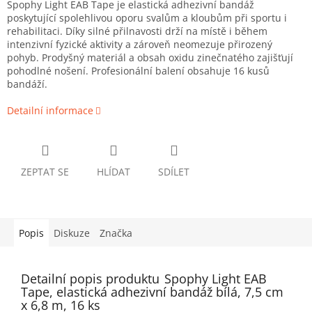
Spophy Light EAB Tape je elastická adhezivní bandáž
poskytující spolehlivou oporu svalům a kloubům při sportu i
rehabilitaci. Díky silné přilnavosti drží na místě i během
intenzivní fyzické aktivity a zároveň neomezuje přirozený
pohyb. Prodyšný materiál a obsah oxidu zinečnatého zajišťují
pohodlné nošení. P
rofesionální balení obsahuje 16 kusů
bandáží.
Detailní informace
ZEPTAT SE
HLÍDAT
SDÍLET
Popis
Diskuze
Značka
Detailní popis produktu
Spophy Light EAB
Tape, elastická adhezivní bandáž bílá, 7,5 cm
x 6,8 m, 16 ks