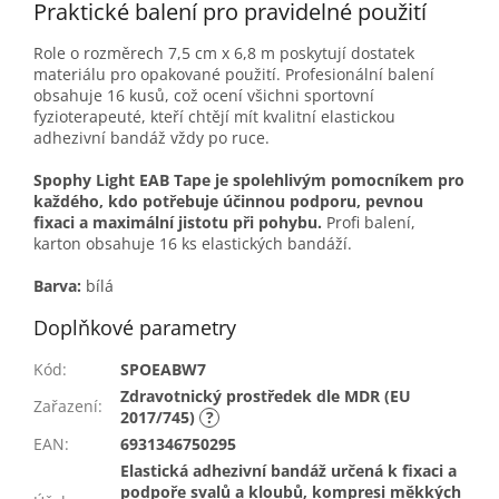
Praktické balení pro pravidelné použití
Role o rozměrech 7,5 cm x 6,8 m poskytují dostatek
materiálu pro opakované použití. Profesionální balení
obsahuje 16 kusů,
což ocení všichni sportovní
fyzioterapeuté, kteří chtějí mít kvalitní elastickou
adhezivní bandáž vždy po ruce.
Spophy Light EAB Tape je spolehlivým pomocníkem pro
každého, kdo potřebuje účinnou podporu, pevnou
fixaci a maximální jistotu při pohybu.
Profi balení,
karton obsahuje 16 ks elastických bandáží.
Barva:
bílá
Doplňkové parametry
Kód
:
SPOEABW7
Zdravotnický prostředek dle MDR (EU
Zařazení
:
2017/745)
?
EAN
:
6931346750295
Elastická adhezivní bandáž určená k fixaci a
podpoře svalů a kloubů, kompresi měkkých