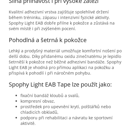
Silná přilnavost i při vysoké zátěži
Kvalitní adhezivní vrstva zajišťuje spolehlivé držení
během tréninku, zápasu i intenzivní fyzické aktivity.
Spophy Light EAB dobře přilne k pokožce a zůstává na
svém místě i při zvýšeném pocení.
Pohodlná a šetrná k pokožce
Lehký a prodyšný materiál umožňuje komfortní nošení po
delší dobu. Díky přidanému oxidu zinečnatému je lepidlo
šetrněší k pokožce než běžné adhezivní bandáže. Spophy
Light EAB je vhodná pro přímou aplikaci na pokožku a
přispívá k pohodlí i při náročném pohybu.
Spophy Light EAB Tape lze použít jako:
fixační bandáž kloubů a svalů,
kompresní obvaz,
prostředek pro upevnění krytí, polštářků nebo
chladicích obkladů,
podporu při rehabilitaci a návratu ke sportovní
aktivitě.