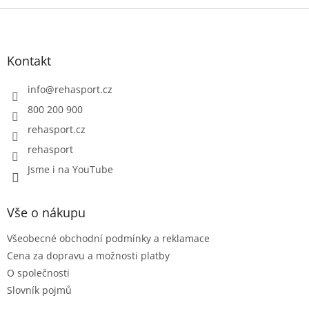
Z
á
p
a
Kontakt
t
í
info
@
rehasport.cz
800 200 900
rehasport.cz
rehasport
Jsme i na YouTube
Vše o nákupu
Všeobecné obchodní podmínky a reklamace
Cena za dopravu a možnosti platby
O společnosti
Slovník pojmů