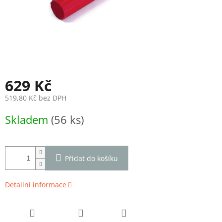
629 Kč
519,80 Kč bez DPH
Měrná
Skladem
(56 ks)
cena:
Přidat do košíku
Detailní informace