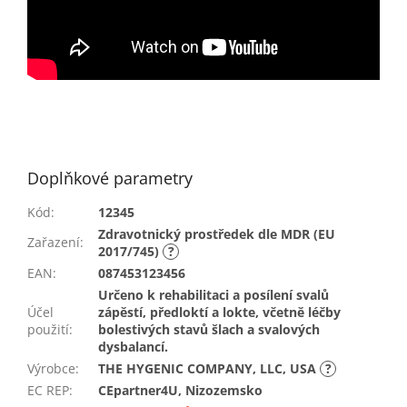
Doplňkové parametry
Kód
:
12345
Zdravotnický prostředek dle MDR (EU
Zařazení
:
2017/745)
?
EAN
:
087453123456
Určeno k rehabilitaci a posílení svalů
Účel
zápěstí, předloktí a lokte, včetně léčby
použití
:
bolestivých stavů šlach a svalových
dysbalancí.
Výrobce
:
THE HYGENIC COMPANY, LLC, USA
?
EC REP
:
CEpartner4U, Nizozemsko