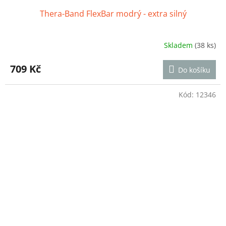
Thera-Band FlexBar modrý - extra silný
Skladem
(38 ks)
Průměrné
hodnocení
produktu
709 Kč
Do košíku
je
4,6
z
Kód:
12346
5
hvězdiček.