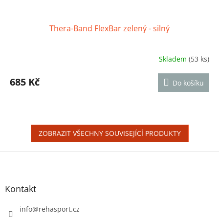
Thera-Band FlexBar zelený - silný
Skladem
(53 ks)
Průměrné
hodnocení
produktu
685 Kč
Do košíku
je
4,4
z
5
hvězdiček.
ZOBRAZIT VŠECHNY SOUVISEJÍCÍ PRODUKTY
Z
á
p
a
Kontakt
t
í
info
@
rehasport.cz