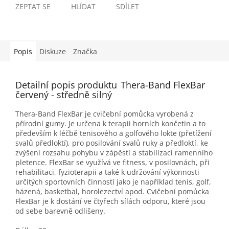
ZEPTAT SE
HLÍDAT
SDÍLET
Popis
Diskuze
Značka
Detailní popis produktu
Thera-Band FlexBar
červený - středně silný
Thera-Band FlexBar je cvičební pomůcka vyrobená z
přírodní gumy. Je určena k terapii horních končetin a to
především k léčbě tenisového a golfového lokte (přetížení
svalů předloktí), pro posilování svalů ruky a předloktí, ke
zvýšení rozsahu pohybu v zápěstí a stabilizaci ramenního
pletence. FlexBar se využívá ve fitness, v posilovnách, při
rehabilitaci, fyzioterapii a také k udržování výkonnosti
určitých sportovních činností jako je například tenis, golf,
házená, basketbal, horolezectví apod. Cvičební pomůcka
FlexBar je k dostání ve čtyřech sílách odporu, které jsou
od sebe barevně odlišeny.