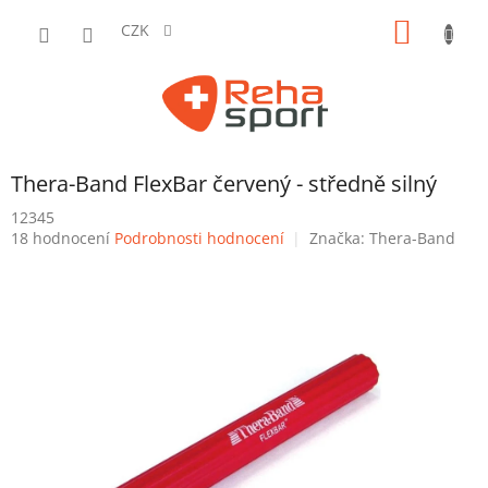
Přejít
NÁKUP
na
CZK
obsah
KOŠÍK
Thera-Band FlexBar červený - středně silný
12345
Průměrné
18 hodnocení
Podrobnosti hodnocení
Značka:
Thera-Band
hodnocení
produktu
je
3,7
z
5
hvězdiček.