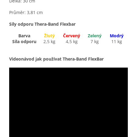
Délka: 30 cm
Průměr: 3,81 cm
Síly odporu Thera-Band Flexbar
Barva
Žlutý
Červený
Zelený
Modrý
Síla odporu
2,5 kg
4,5 kg
7 kg
11 kg
Videonávod jak používat Thera-Band FlexBar