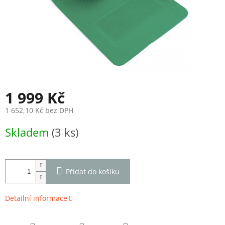
1 999 Kč
1 652,10 Kč bez DPH
Měrná
Skladem
(3 ks)
cena:
Přidat do košíku
Detailní informace