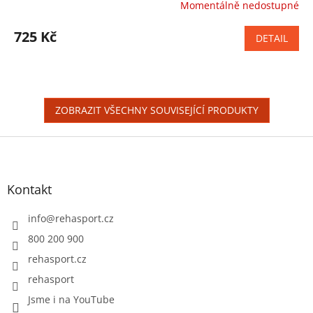
Momentálně nedostupné
Průměrné
hodnocení
produktu
725 Kč
DETAIL
je
4,4
z
5
hvězdiček.
ZOBRAZIT VŠECHNY SOUVISEJÍCÍ PRODUKTY
Z
á
p
a
Kontakt
t
í
info
@
rehasport.cz
800 200 900
rehasport.cz
rehasport
Jsme i na YouTube