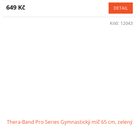
hodnocení
produktu
649 Kč
DETAIL
je
4,6
Kód:
12043
z
5
hvězdiček.
Thera-Band Pro Series Gymnastický míč 65 cm, zelený