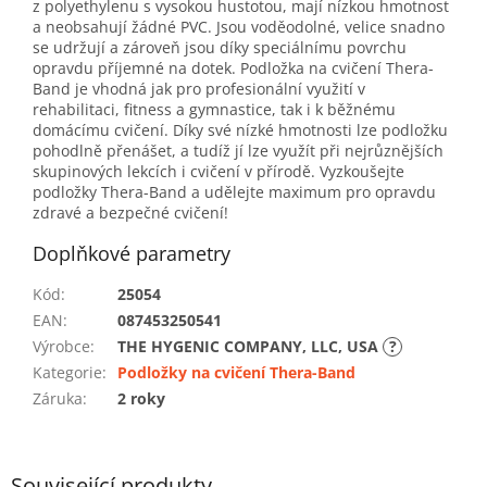
z polyethylenu s vysokou hustotou, mají nízkou hmotnost
a neobsahují žádné PVC. Jsou voděodolné, velice snadno
se udržují a zároveň jsou díky speciálnímu povrchu
opravdu příjemné na dotek. Podložka na cvičení Thera-
Band je vhodná jak pro profesionální využití v
rehabilitaci, fitness a gymnastice, tak i k běžnému
domácímu cvičení. Díky své nízké hmotnosti lze podložku
pohodlně přenášet, a tudíž jí lze využít při nejrůznějších
skupinových lekcích i cvičení v přírodě. Vyzkoušejte
podložky Thera-Band a udělejte maximum pro opravdu
zdravé a bezpečné cvičení!
Doplňkové parametry
Kód
:
25054
EAN
:
087453250541
Výrobce
:
THE HYGENIC COMPANY, LLC, USA
?
Kategorie
:
Podložky na cvičení Thera-Band
Záruka
:
2 roky
Související produkty