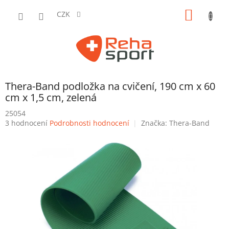
Přejít
NÁKUP
na
CZK
obsah
KOŠÍK
Thera-Band podložka na cvičení, 190 cm x 60
cm x 1,5 cm, zelená
25054
Průměrné
3 hodnocení
Podrobnosti hodnocení
Značka:
Thera-Band
hodnocení
produktu
je
4,3
z
5
hvězdiček.