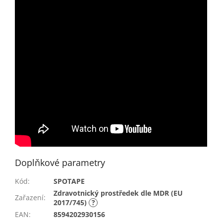
Doplňkové parametry
Kód
:
SPOTAPE
Zdravotnický prostředek dle MDR (EU
Zařazení
:
2017/745)
?
EAN
:
8594202930156