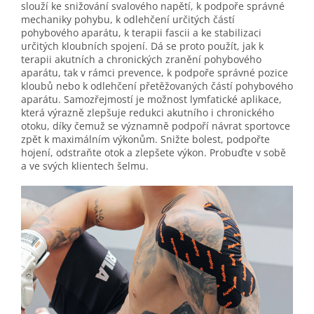
slouží ke snižování svalového napětí, k podpoře správné
mechaniky pohybu, k odlehčení určitých částí
pohybového aparátu, k terapii fascii a ke stabilizaci
určitých kloubních spojení. Dá se proto použít, jak k
terapii akutních a chronických zranění pohybového
aparátu, tak v rámci prevence, k podpoře správné pozice
kloubů nebo k odlehčení přetěžovaných částí pohybového
aparátu. Samozřejmostí je možnost lymfatické aplikace,
která výrazně zlepšuje redukci akutního i chronického
otoku, díky čemuž se významně podpoří návrat sportovce
zpět k maximálním výkonům. Snižte bolest, podpořte
hojení, odstraňte otok a zlepšete výkon. Probuďte v sobě
a ve svých klientech šelmu.