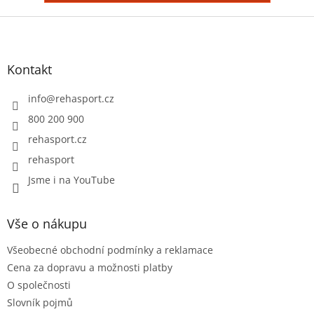
Z
á
p
a
Kontakt
t
í
info
@
rehasport.cz
800 200 900
rehasport.cz
rehasport
Jsme i na YouTube
Vše o nákupu
Všeobecné obchodní podmínky a reklamace
Cena za dopravu a možnosti platby
O společnosti
Slovník pojmů