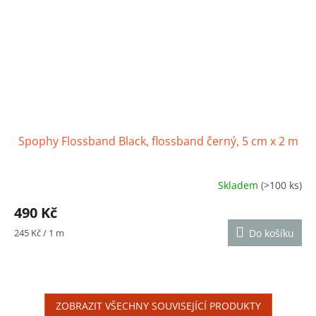
Spophy Flossband Black, flossband černý, 5 cm x 2 m
Skladem
(>100 ks)
Průměrné
hodnocení
490 Kč
produktu
je
Měrná
245 Kč / 1 m
Do košíku
5,0
cena:
z
5
hvězdiček.
ZOBRAZIT VŠECHNY SOUVISEJÍCÍ PRODUKTY