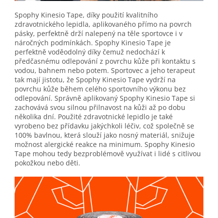
Spophy Kinesio Tape, díky použití kvalitního
zdravotnického lepidla, aplikovaného přímo na povrch
pásky, perfektně drží nalepený na těle sportovce i v
náročných podmínkách. Spophy Kinesio Tape je
perfektně voděodolný díky čemuž nedochází k
předčasnému odlepování z povrchu kůže při kontaktu s
vodou, bahnem nebo potem. Sportovec a jeho terapeut
tak mají jistotu, že Spophy Kinesio Tape vydrží na
povrchu kůže během celého sportovního výkonu bez
odlepování. Správně aplikovaný Spophy Kinesio Tape si
zachovává svou silnou přilnavost na kůži až po dobu
několika dní. Použité zdravotnické lepidlo je také
vyrobeno bez přídavku jakýchkoli léčiv, což společně se
100% bavlnou, která slouží jako nosný materiál, snižuje
možnost alergické reakce na minimum. Spophy Kinesio
Tape mohou tedy bezproblémově využívat i lidé s citlivou
pokožkou nebo děti.