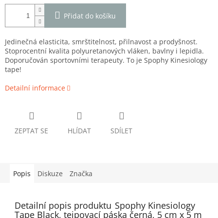
Přidat do košíku
Jedinečná elasticita, smrštitelnost, přilnavost a prodyšnost.
Stoprocentní kvalita polyuretanových vláken, bavlny i lepidla.
Doporučován sportovními terapeuty. To je Spophy Kinesiology
tape!
Detailní informace
ZEPTAT SE
HLÍDAT
SDÍLET
Popis
Diskuze
Značka
Detailní popis produktu
Spophy Kinesiology
Tape Black, tejpovací páska černá, 5 cm x 5 m