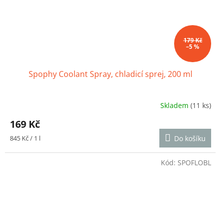
179 Kč
–5 %
Spophy Coolant Spray, chladicí sprej, 200 ml
Skladem
(11 ks)
Průměrné
hodnocení
169 Kč
produktu
je
Měrná
845 Kč / 1 l
Do košíku
4,7
cena:
z
5
Kód:
SPOFLOBL
hvězdiček.