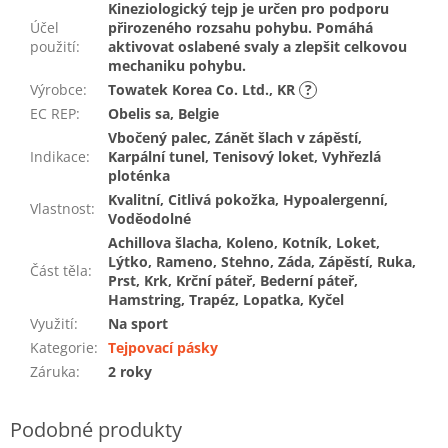
Kineziologický tejp je určen pro podporu
Účel
přirozeného rozsahu pohybu. Pomáhá
použití
:
aktivovat oslabené svaly a zlepšit celkovou
mechaniku pohybu.
Výrobce
:
Towatek Korea Co. Ltd., KR
?
EC REP
:
Obelis sa, Belgie
Vbočený palec, Zánět šlach v zápěstí,
Indikace
:
Karpální tunel, Tenisový loket, Vyhřezlá
ploténka
Kvalitní, Citlivá pokožka, Hypoalergenní,
Vlastnost
:
Voděodolné
Achillova šlacha, Koleno, Kotník, Loket,
Lýtko, Rameno, Stehno, Záda, Zápěstí, Ruka,
Část těla
:
Prst, Krk, Krční páteř, Bederní páteř,
Hamstring, Trapéz, Lopatka, Kyčel
Využití
:
Na sport
Kategorie
:
Tejpovací pásky
Záruka
:
2 roky