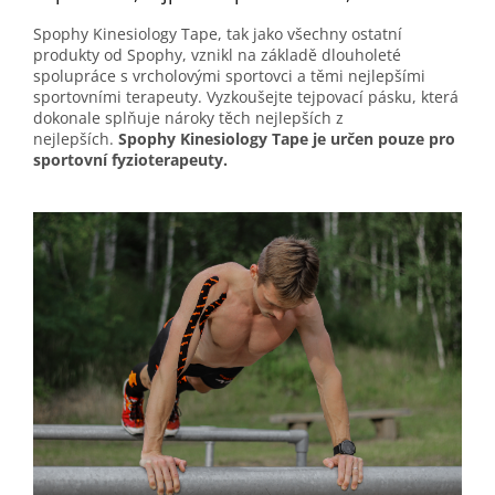
Spophy Kinesiology Tape, tak jako všechny ostatní
produkty od Spophy, vznikl na základě dlouholeté
spolupráce s vrcholovými sportovci a těmi nejlepšími
sportovními terapeuty. Vyzkoušejte tejpovací pásku, která
dokonale splňuje nároky těch nejlepších z
nejlepších.
Spophy Kinesiology Tape je určen pouze pro
sportovní fyzioterapeuty.