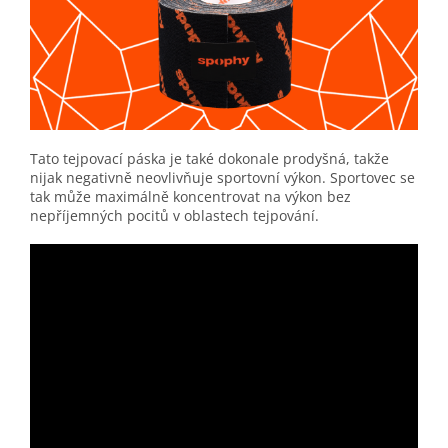
Tato tejpovací páska je také dokonale prodyšná, takže
nijak negativně neovlivňuje sportovní výkon. Sportovec se
tak může maximálně koncentrovat na výkon bez
nepříjemných pocitů v oblastech tejpování.