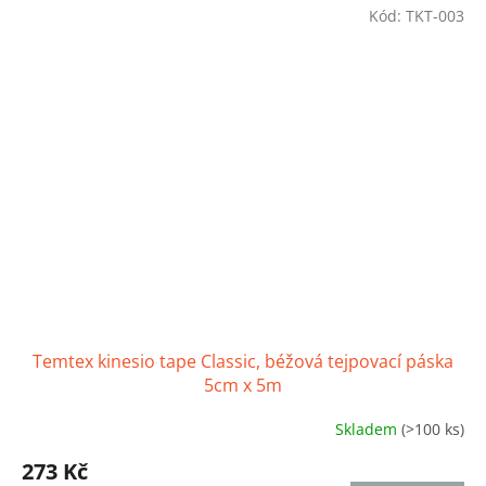
Kód:
TKT-003
Temtex kinesio tape Classic, béžová tejpovací páska
5cm x 5m
Skladem
(>100 ks)
Průměrné
hodnocení
273 Kč
produktu