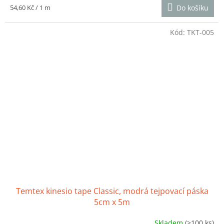
je
Měrná
54,60 Kč / 1 m
Do košíku
4,4
cena:
z
5
Kód:
TKT-005
hvězdiček.
Temtex kinesio tape Classic, modrá tejpovací páska
5cm x 5m
Skladem
(>100 ks)
Průměrné