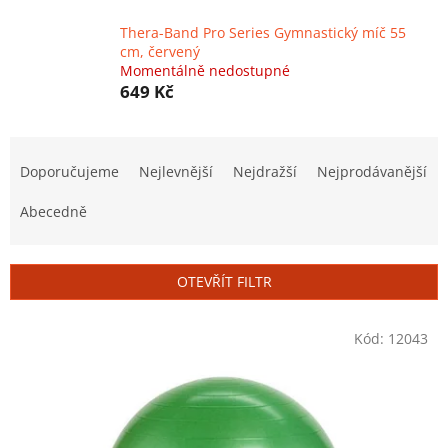
Thera-Band Pro Series Gymnastický míč 55
cm, červený
Momentálně nedostupné
649 Kč
Ř
a
Doporučujeme
Nejlevnější
Nejdražší
Nejprodávanější
z
e
Abecedně
n
í
p
OTEVŘÍT FILTR
r
o
V
Kód:
12043
d
ý
u
p
k
i
t
s
ů
p