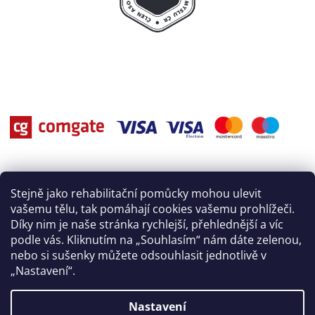
Stejně jako rehabilitační pomůcky mohou ulevit
vašemu tělu, tak pomáhají cookies vašemu prohlížeči.
Díky nim je naše stránka rychlejší, přehlednější a víc
podle vás. Kliknutím na „Souhlasím“ nám dáte zelenou,
nebo si sušenky můžete odsouhlasit jednotlivě v
„Nastavení“.
Nastavení
Vytvořil Shoptet