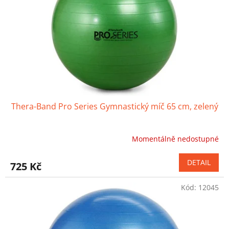
r
o
d
u
k
t
ů
Thera-Band Pro Series Gymnastický míč 65 cm, zelený
Momentálně nedostupné
Průměrné
hodnocení
produktu
DETAIL
725 Kč
je
4,4
Kód:
12045
z
5
hvězdiček.