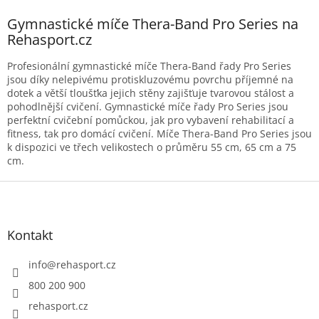
v
hvězdiček.
l
Gymnastické míče Thera-Band Pro Series na
á
Rehasport.cz
d
a
Profesionální gymnastické míče Thera-Band řady Pro Series
c
jsou díky nelepivému protiskluzovému povrchu příjemné na
í
dotek a větší tloušťka jejich stěny zajišťuje tvarovou stálost a
p
pohodlnější cvičení. Gymnastické míče řady Pro Series jsou
r
perfektní cvičební pomůckou, jak pro vybavení rehabilitací a
v
fitness, tak pro domácí cvičení. Míče Thera-Band Pro Series jsou
k
k dispozici ve třech velikostech o průměru 55 cm, 65 cm a 75
y
cm.
v
ý
Z
p
á
i
p
s
a
Kontakt
u
t
í
info
@
rehasport.cz
800 200 900
rehasport.cz