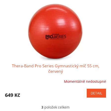
Thera-Band Pro Series Gymnastický míč 55 cm,
červený
Momentálně nedostupné
Průměrné
hodnocení
produktu
DETAIL
649 Kč
je
4,6
z
3
položek celkem
O
5