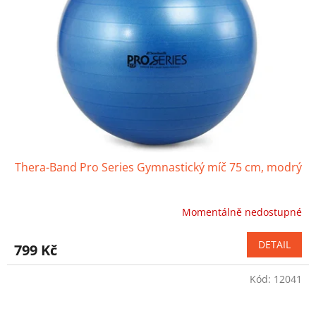
Thera-Band Pro Series Gymnastický míč 75 cm, modrý
Momentálně nedostupné
Průměrné
hodnocení
produktu
DETAIL
799 Kč
je
4,8
Kód:
12041
z
5
hvězdiček.