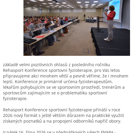
základě velmi pozitivních ohlasů z posledního ročníku
Rehasport Konference sportovní fyzioterapie, pro Vás letos
připravujeme akci mnohem větší a pevně věříme, že i mnohem
lepší. Konference je primárně určena fyzioterapeutům,
lékařům pohybujícím se ve sportovním prostředí, trenérům a
sportovcům zajímajícím se o problematiku sportovní
fyzioterapie.
Rehasport Konference sportovní fyzioterapie přináší v roce
2026 nový formát s ještě větším důrazem na praktické využití
získaných poznatků a na propojení odborníků napříč obory.
V pátek 16. října 2026 se v přednáškových sálech FNMH -