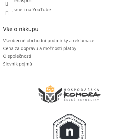
rehasport
v
ý
Jsme i na YouTube
p
i
s
Vše o nákupu
u
Všeobecné obchodní podmínky a reklamace
Cena za dopravu a možnosti platby
O společnosti
Slovník pojmů