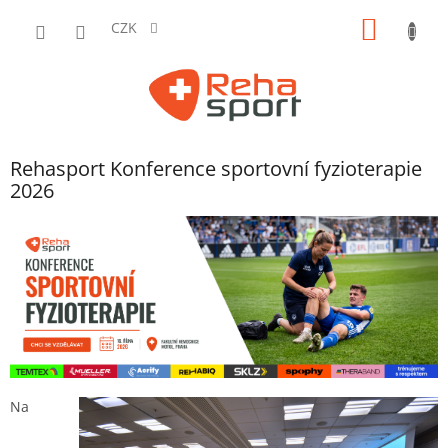
Přejít
NÁKUP
na
CZK
obsah
KOŠÍK
Rehasport Konference sportovní fyzioterapie
2026
Na