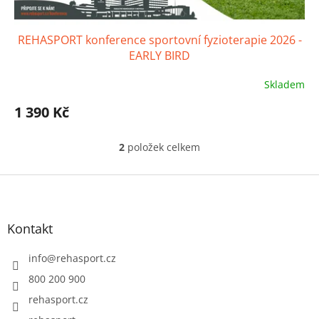
REHASPORT konference sportovní fyzioterapie 2026 -
EARLY BIRD
Skladem
Průměrné
hodnocení
1 390 Kč
produktu
je
5,0
2
položek celkem
O
z
v
5
l
Z
hvězdiček.
á
á
d
p
a
a
Kontakt
c
t
í
í
info
@
rehasport.cz
p
r
800 200 900
v
rehasport.cz
k
y