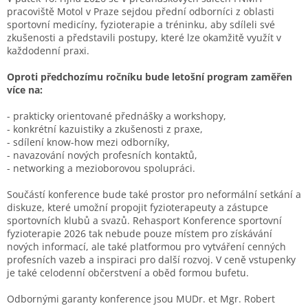
pracoviště Motol v Praze sejdou přední odborníci z oblasti
sportovní medicíny, fyzioterapie a tréninku, aby sdíleli své
zkušenosti a představili postupy, které lze okamžitě využít v
každodenní praxi.
Oproti předchozímu ročníku bude letošní program zaměřen
více na:
- prakticky orientované přednášky a workshopy,
- konkrétní kazuistiky a zkušenosti z praxe,
- sdílení know-how mezi odborníky,
- navazování nových profesních kontaktů,
- networking a mezioborovou spolupráci.
Součástí konference bude také prostor pro neformální setkání a
diskuze, které umožní propojit fyzioterapeuty a zástupce
sportovních klubů a svazů. Rehasport Konference sportovní
fyzioterapie 2026 tak nebude pouze místem pro získávání
nových informací, ale také platformou pro vytváření cenných
profesních vazeb a inspiraci pro další rozvoj. V ceně vstupenky
je také celodenní občerstvení a oběd formou bufetu.
Odbornými garanty konference jsou MUDr. et Mgr. Robert