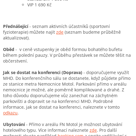
VIP 1 690 Kč
Přednášející
- seznam aktivních účastníků (sportovní
fyzioterapie) můžete najít
zde
(seznam budeme průběžně
aktualizovat).
Oběd
- v ceně vstupenky je oběd formou bohatého bufetu
během polední pauzy. V průběhu přestávek se můžete těšit na
občerstvení.
Jak se dostat na konferenci (Doprava)
- doporučujeme využít
MHD. Do konferenčního sálu se dostanete, když půjdete přímo
ze stanice metra Nemocnice Motol. Parkování přímo v areálu
nemocnice je možné, ale poměrně komplikované a drahé. Z
toho důvodu doporučujeme vůz zanechat na záchytném
parkovišti a dopravit se na konferenci MHD. Podrobné
informace, jak se dostat na konferenci, naleznete v tomto
odkazu
.
Ubytování
- Přímo v areálu FN Motol je možnost ubytování
hotelového typu. Více informací naleznete
zde
. Pro další
možnosti zkuste například
booking.com
a spojte vzdělávání s