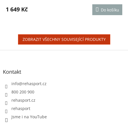
hodnocení
produktu
1 649 Kč
Do košíku
je
5,0
z
5
hvězdiček.
ZOBRAZIT VŠECHNY SOUVISEJÍCÍ PRODUKTY
Z
á
p
a
Kontakt
t
í
info
@
rehasport.cz
800 200 900
rehasport.cz
rehasport
Jsme i na YouTube