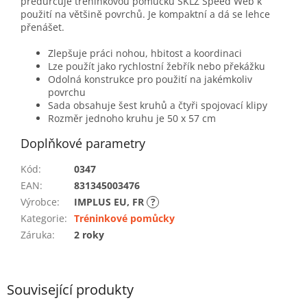
předurčuje tréninkovou pomůcku SKLZ Speed Web k
použití na většině povrchů. Je kompaktní a dá se lehce
přenášet.
Zlepšuje práci nohou, hbitost a koordinaci
Lze použít jako rychlostní žebřík nebo překážku
Odolná konstrukce pro použití na jakémkoliv
povrchu
Sada obsahuje šest kruhů a čtyři spojovací klipy
Rozměr jednoho kruhu je 50 x 57 cm
Doplňkové parametry
Kód
:
0347
EAN
:
831345003476
Výrobce
:
IMPLUS EU, FR
?
Kategorie
:
Tréninkové pomůcky
Záruka
:
2 roky
Související produkty