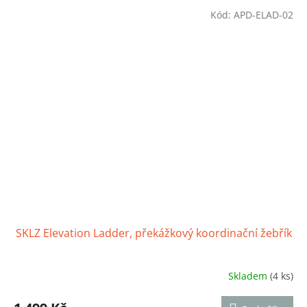
Kód:
APD-ELAD-02
SKLZ Elevation Ladder, překážkový koordinační žebřík
Skladem
(4 ks)
Průměrné
hodnocení
produktu