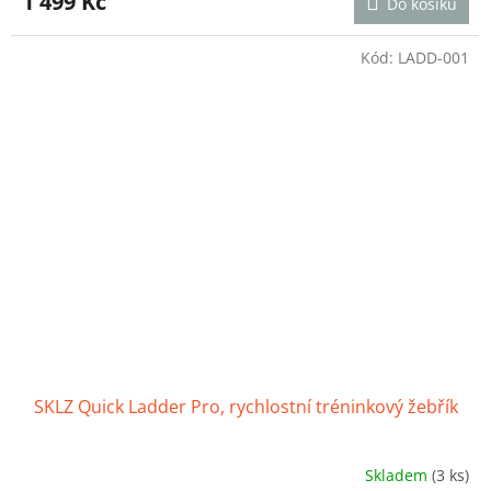
1 499 Kč
Do košíku
je
5,0
z
Kód:
LADD-001
5
hvězdiček.
SKLZ Quick Ladder Pro, rychlostní tréninkový žebřík
Skladem
(3 ks)
Průměrné