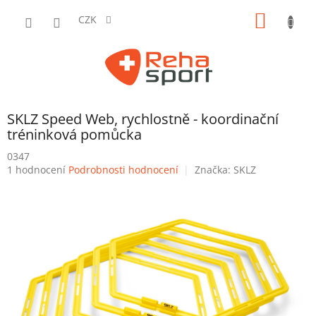
Přejít
NÁKUP
na
CZK
obsah
KOŠÍK
SKLZ Speed Web, rychlostně - koordinační
tréninková pomůcka
0347
Průměrné
1 hodnocení
Podrobnosti hodnocení
Značka:
SKLZ
hodnocení
produktu
je
5,0
z
5
hvězdiček.