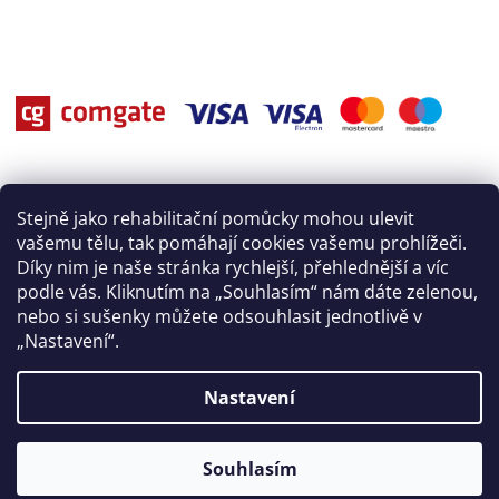
Stejně jako rehabilitační pomůcky mohou ulevit
vašemu tělu, tak pomáhají cookies vašemu prohlížeči.
Díky nim je naše stránka rychlejší, přehlednější a víc
podle vás. Kliknutím na „Souhlasím“ nám dáte zelenou,
nebo si sušenky můžete odsouhlasit jednotlivě v
„Nastavení“.
Nastavení
Vytvořil Shoptet
Souhlasím
Copyright 2026
Rehasport
. Všechna práva vyhrazena.