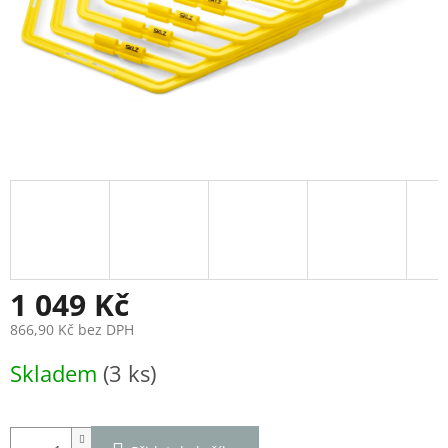
1 049 Kč
866,90 Kč bez DPH
Měrná
Skladem
(3 ks)
cena: