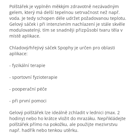
Polštářek je vyplněn měkkým zdravotně nezávadným
gelem, který má delší tepelnou setrvačnost než např.
voda. Je tedy schopen déle udržet požadovanou teplotu.
Gelový sáček i při intenzivním nachlazení je stále skvěle
modulovatelný, tím se snadněji přizpůsobí tvaru těla v
místě aplikace.
Chladový/hřejivý sáček Spophy je určen pro oblasti
aplikace:
- fyzikální terapie
- sportovní fyzioterapie
- pooperační péče
- při první pomoci
Gelový polštářek lze ideálně zchladit v lednici (max. 2
hodiny) nebo ho krátce vložit do mrazáku. Nepřikládejte
polštářek přímo na pokožku, ale použijte mezivrstvu
např. hadřík nebo tenkou utěrku.