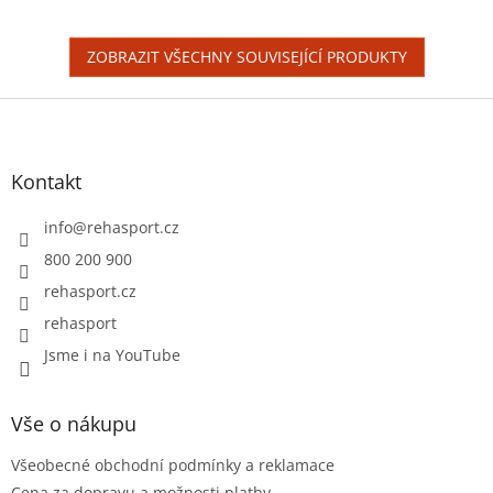
hvězdiček.
ZOBRAZIT VŠECHNY SOUVISEJÍCÍ PRODUKTY
Z
á
p
a
Kontakt
t
í
info
@
rehasport.cz
800 200 900
rehasport.cz
rehasport
Jsme i na YouTube
Vše o nákupu
Všeobecné obchodní podmínky a reklamace
Cena za dopravu a možnosti platby