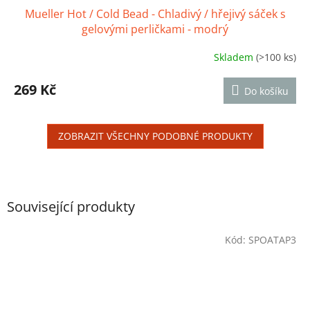
Mueller Hot / Cold Bead - Chladivý / hřejivý sáček s
gelovými perličkami - modrý
Skladem
(>100 ks)
Průměrné
hodnocení
produktu
269 Kč
Do košíku
je
4,2
z
ZOBRAZIT VŠECHNY PODOBNÉ PRODUKTY
5
hvězdiček.
Související produkty
Kód:
SPOATAP3