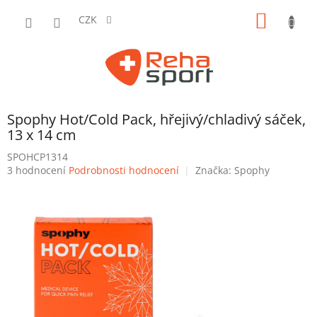
Přejít
NÁKUP
na
CZK
obsah
KOŠÍK
Spophy Hot/Cold Pack, hřejivý/chladivý sáček,
13 x 14 cm
SPOHCP1314
Průměrné
3 hodnocení
Podrobnosti hodnocení
Značka:
Spophy
hodnocení
produktu
je
4,3
z
5
hvězdiček.