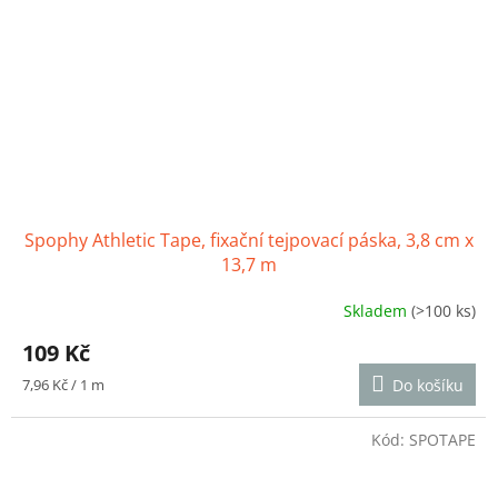
Spophy Athletic Tape, fixační tejpovací páska, 3,8 cm x
13,7 m
Skladem
(>100 ks)
Průměrné
hodnocení
109 Kč
produktu
je
Měrná
7,96 Kč / 1 m
Do košíku
5,0
cena:
z
5
Kód:
SPOTAPE
hvězdiček.