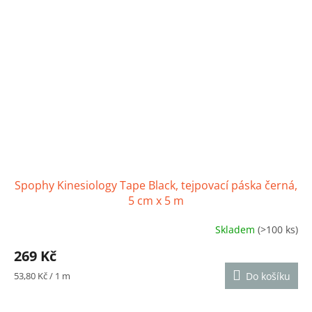
Spophy Kinesiology Tape Black, tejpovací páska černá,
5 cm x 5 m
Skladem
(>100 ks)
Průměrné
hodnocení
269 Kč
produktu
je
Měrná
53,80 Kč / 1 m
Do košíku
4,7
cena:
z
5