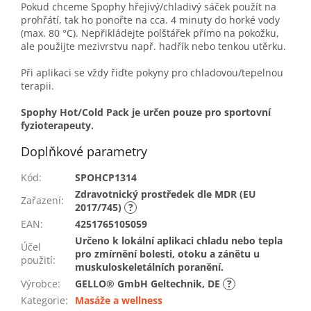
Pokud chceme Spophy hřejivý/chladivý sáček použít na
prohřátí, tak ho ponořte na cca. 4 minuty do horké vody
(max. 80 °C). Nepřikládejte polštářek přímo na pokožku,
ale použijte mezivrstvu např. hadřík nebo tenkou utěrku.
Při aplikaci se vždy řiďte pokyny pro chladovou/tepelnou
terapii.
Spophy Hot/Cold Pack je určen pouze pro sportovní
fyzioterapeuty.
Doplňkové parametry
Kód
:
SPOHCP1314
Zdravotnický prostředek dle MDR (EU
Zařazení
:
2017/745)
?
EAN
:
4251765105059
Určeno k lokální aplikaci chladu nebo tepla
Účel
pro zmírnění bolesti, otoku a zánětu u
použití
:
muskuloskeletálních poranění.
Výrobce
:
GELLO® GmbH Geltechnik, DE
?
Kategorie
:
Masáže a wellness