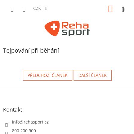
Přejít
NÁKUP
na
CZK
obsah
KOŠÍK
Tejpování při běhání
PŘEDCHOZÍ ČLÁNEK
DALŠÍ ČLÁNEK
Z
á
p
a
Kontakt
t
í
info
@
rehasport.cz
800 200 900