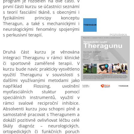
program je rozdělen na dvě části. V
první části kurzu se účastníci seznámí
s teorií fasciální tkáně, s obecnými i
fyzikálními principy konceptu
Theragun, a také s mechanickými i
neurologickými fenomény spojenými
s perkusivní terapií.
Druhá část kurzu je věnována
integraci Theragunu v rámci klinické
či sportovně zaměřené terapii. V
kurzu bude navíc prakticky vysvětleno
využití Theragunu v souvislosti s
dalšími využívanými metodami jako
například Flossing, uvolnění
myofasciálních stuktur pomocí
speciálních instrumentů, využití v
rámci svalové reciproční inhibice.
Absolventi kurzu jsou schopni plně a
samostatně pracovat s Theragunem a
dokáží pozitivně ovlivňovat léčbu celé
škály diagnóz – neurologických,
ortopedických či funkčních poruch