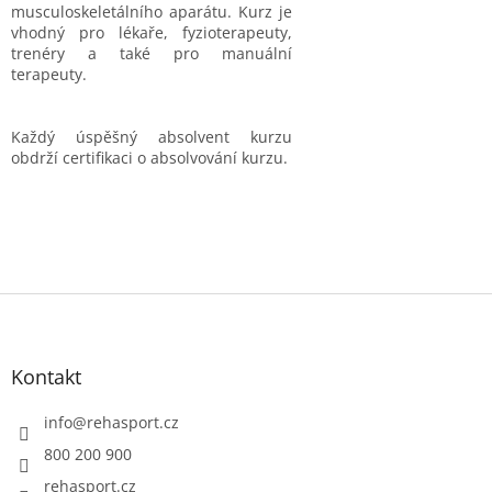
musculoskeletálního aparátu. Kurz je
vhodný pro lékaře, fyzioterapeuty,
trenéry a také pro manuální
terapeuty.
Každý úspěšný absolvent kurzu
obdrží certifikaci o absolvování kurzu.
Z
á
p
a
Kontakt
t
í
info
@
rehasport.cz
800 200 900
rehasport.cz