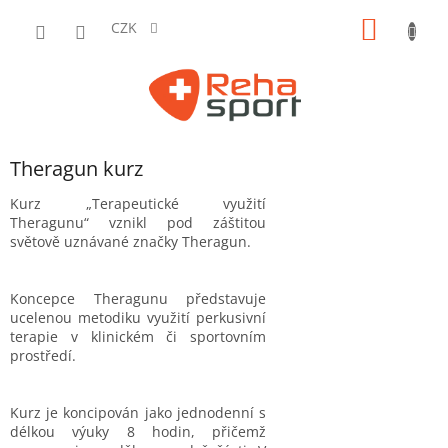
Přejít
NÁKUP
na
CZK
obsah
KOŠÍK
Theragun kurz
Kurz „Terapeutické využití
Theragunu“ vznikl pod záštitou
světově uznávané značky Theragun.
Koncepce Theragunu představuje
ucelenou metodiku využití perkusivní
terapie v klinickém či sportovním
prostředí.
Kurz je koncipován jako jednodenní s
délkou výuky 8 hodin, přičemž