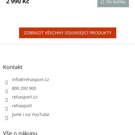
2 990 Kč
Do košíku
je
3,6
z
5
hvězdiček.
ZOBRAZIT VŠECHNY SOUVISEJÍCÍ PRODUKTY
Z
á
p
a
Kontakt
t
í
info
@
rehasport.cz
800 200 900
rehasport.cz
rehasport
Jsme i na YouTube
Vše o nákupu