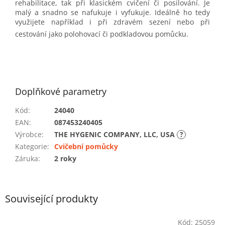
rehabilitace, tak při klasickém cvičení či posilování. Je
malý a snadno se nafukuje i vyfukuje. Ideálně ho tedy
využijete například i při zdravém sezení nebo při
cestování jako polohovací či podkladovou pomůcku.
Doplňkové parametry
Kód
:
24040
EAN
:
087453240405
Výrobce
:
THE HYGENIC COMPANY, LLC, USA
?
Kategorie
:
Cvičební pomůcky
Záruka
:
2 roky
Související produkty
Kód:
25059