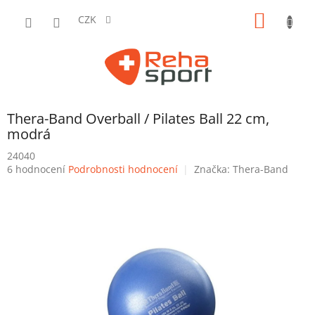
Přejít
NÁKUP
na
CZK
obsah
KOŠÍK
Thera-Band Overball / Pilates Ball 22 cm,
modrá
24040
Průměrné
6 hodnocení
Podrobnosti hodnocení
Značka:
Thera-Band
hodnocení
produktu
je
4,2
z
5
hvězdiček.