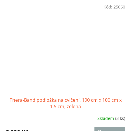
4,7
Kód:
25060
z
5
hvězdiček.
Thera-Band podložka na cvičení, 190 cm x 100 cm x
1,5 cm, zelená
Skladem
(3 ks)
Průměrné
hodnocení
produktu