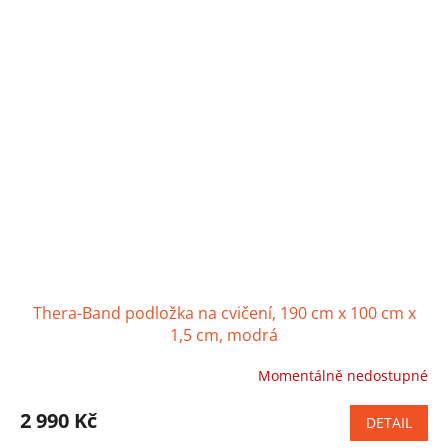
Thera-Band podložka na cvičení, 190 cm x 100 cm x
1,5 cm, modrá
Momentálně nedostupné
Průměrné
hodnocení
produktu
2 990 Kč
DETAIL
je