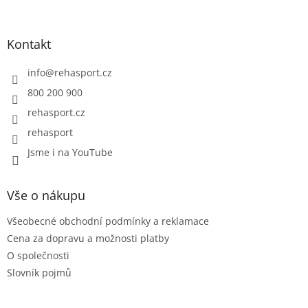
á
p
a
Kontakt
t
í
info
@
rehasport.cz
800 200 900
rehasport.cz
rehasport
Jsme i na YouTube
Vše o nákupu
Všeobecné obchodní podmínky a reklamace
Cena za dopravu a možnosti platby
O společnosti
Slovník pojmů