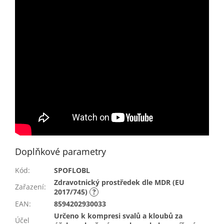
Doplňkové parametry
Kód
:
SPOFLOBL
Zdravotnický prostředek dle MDR (EU
Zařazení
:
2017/745)
?
EAN
:
8594202930033
Určeno k kompresi svalů a kloubů za
Účel