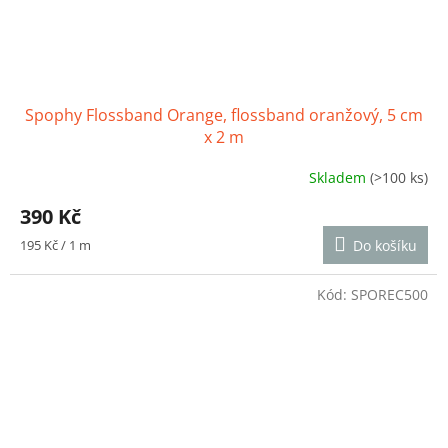
Spophy Flossband Orange, flossband oranžový, 5 cm
x 2 m
Skladem
(>100 ks)
Průměrné
hodnocení
390 Kč
produktu
je
Měrná
195 Kč / 1 m
Do košíku
4,8
cena:
z
5
Kód:
SPOREC500
hvězdiček.