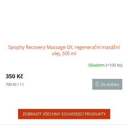
Spophy Recovery Massage Oil, regenerační masážní
olej, 500 ml
Skladem
(>100 ks)
Průměrné
hodnocení
350 Kč
produktu
je
Měrná
700 Kč / 1 l
Do košíku
4,9
cena:
z
5
hvězdiček.
ZOBRAZIT VŠECHNY SOUVISEJÍCÍ PRODUKTY
Z