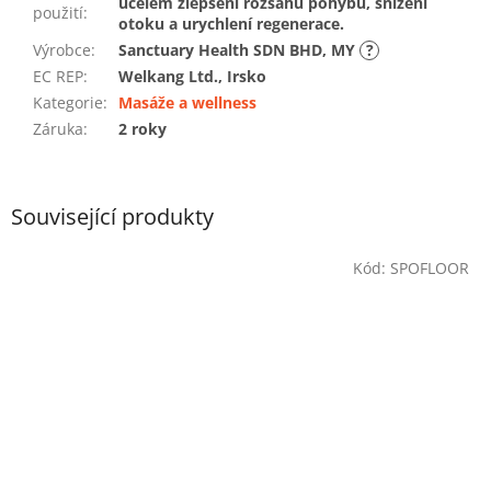
účelem zlepšení rozsahu pohybu, snížení
použití
:
otoku a urychlení regenerace.
Výrobce
:
Sanctuary Health SDN BHD, MY
?
EC REP
:
Welkang Ltd., Irsko
Kategorie
:
Masáže a wellness
Záruka
:
2 roky
Související produkty
Kód:
SPOFLOOR