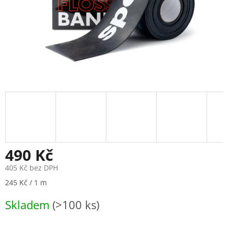
490 Kč
405 Kč bez DPH
Měrná
245 Kč / 1 m
cena:
Skladem
(>100 ks)