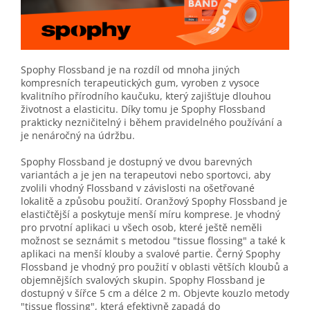
Spophy Flossband je na rozdíl od mnoha jiných
kompresních terapeutických gum, vyroben z vysoce
kvalitního přírodního kaučuku, který zajišťuje dlouhou
životnost a elasticitu. Díky tomu je Spophy Flossband
prakticky nezničitelný i během pravidelného používání a
je nenáročný na údržbu.
Spophy Flossband je dostupný ve dvou barevných
variantách a je jen na terapeutovi nebo sportovci, aby
zvolili vhodný Flossband v závislosti na ošetřované
lokalitě a způsobu použití. Oranžový Spophy Flossband je
elastičtější a poskytuje menší míru komprese. Je vhodný
pro prvotní aplikaci u všech osob, které ještě neměli
možnost se seznámit s metodou "tissue flossing" a také k
aplikaci na menší klouby a svalové partie. Černý Spophy
Flossband je vhodný pro použití v oblasti větších kloubů a
objemnějších svalových skupin. Spophy Flossband je
dostupný v šířce 5 cm a délce 2 m. Objevte kouzlo metody
"tissue flossing", která efektivně zapadá do