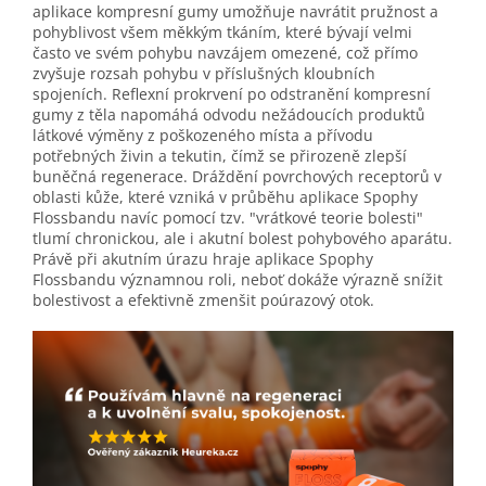
aplikace kompresní gumy umožňuje navrátit pružnost a
pohyblivost všem měkkým tkáním, které bývají velmi
často ve svém pohybu navzájem omezené, což přímo
zvyšuje rozsah pohybu v příslušných kloubních
spojeních. Reflexní prokrvení po odstranění kompresní
gumy z těla napomáhá odvodu nežádoucích produktů
látkové výměny z poškozeného místa a přívodu
potřebných živin a tekutin, čímž se přirozeně zlepší
buněčná regenerace. Dráždění povrchových receptorů v
oblasti kůže, které vzniká v průběhu aplikace Spophy
Flossbandu navíc pomocí tzv. "vrátkové teorie bolesti"
tlumí chronickou, ale i akutní bolest pohybového aparátu.
Právě při akutním úrazu hraje aplikace Spophy
Flossbandu významnou roli, neboť dokáže výrazně snížit
bolestivost a efektivně zmenšit poúrazový otok.