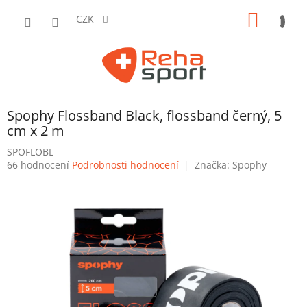
Přejít
NÁKUP
na
CZK
obsah
KOŠÍK
Spophy Flossband Black, flossband černý, 5
cm x 2 m
SPOFLOBL
Průměrné
66 hodnocení
Podrobnosti hodnocení
Značka:
Spophy
hodnocení
produktu
je
5,0
z
5
hvězdiček.