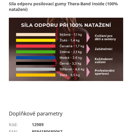
Síla odporu posilovací gumy Thera-Band Inside (100%
natažení)
Doplňkové parametry
Kód
:
12989
EAN
:
8594180680067