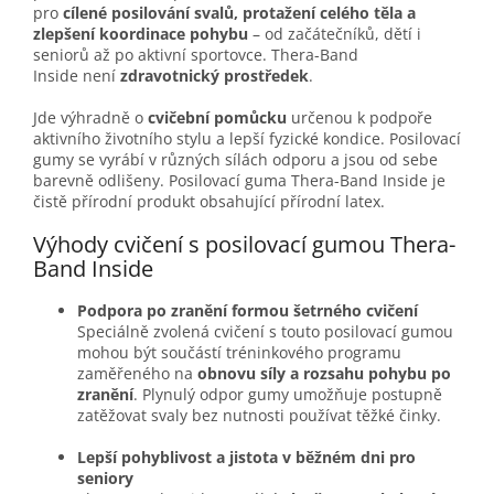
pro
cílené posilování svalů, protažení celého těla a
zlepšení koordinace pohybu
– od začátečníků, dětí i
seniorů až po aktivní sportovce. Thera-Band
Inside není
zdravotnický prostředek
.
Jde výhradně o
cvičební pomůcku
určenou k podpoře
aktivního životního stylu a lepší fyzické kondice.
Posilovací
gumy se vyrábí v různých sílách odporu a jsou od sebe
barevně odlišeny. Posilovací guma Thera-Band Inside je
čistě přírodní produkt obsahující přírodní latex.
Výhody cvičení s posilovací gumou Thera-
Band Inside
Podpora po zranění formou šetrného cvičení
Speciálně zvolená cvičení s touto posilovací gumou
mohou být součástí tréninkového programu
zaměřeného na
obnovu síly a rozsahu pohybu po
zranění
. Plynulý odpor gumy umožňuje postupně
zatěžovat svaly bez nutnosti používat těžké činky.
Lepší pohyblivost a jistota v běžném dni pro
seniory