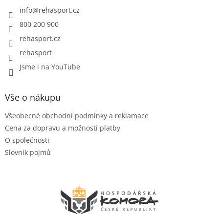
t
í
info
@
rehasport.cz
800 200 900
rehasport.cz
rehasport
Jsme i na YouTube
Vše o nákupu
Všeobecné obchodní podmínky a reklamace
Cena za dopravu a možnosti platby
O společnosti
Slovník pojmů