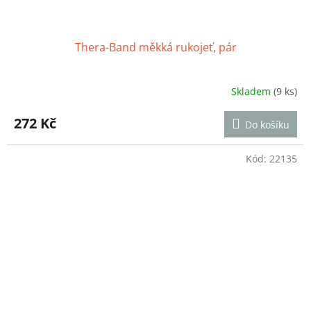
Thera-Band měkká rukojeť, pár
Skladem
(9 ks)
Průměrné
hodnocení
produktu
272 Kč
Do košíku
je
5,0
z
Kód:
22135
5
hvězdiček.