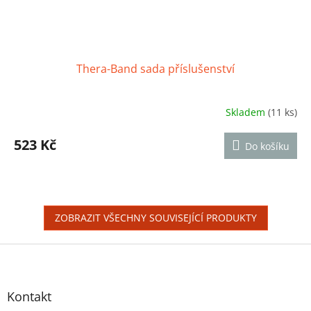
Thera-Band sada příslušenství
Skladem
(11 ks)
Průměrné
hodnocení
produktu
523 Kč
Do košíku
je
4,5
z
5
hvězdiček.
ZOBRAZIT VŠECHNY SOUVISEJÍCÍ PRODUKTY
Z
á
p
a
Kontakt