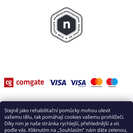
Stejně jako rehabilitační pomůcky mohou ulevit
vašemu tělu, tak pomáhají cookies vašemu prohlížeči.
Díky nim je naše stránka rychlejší, přehlednější a víc
podle vás. Kliknutím na „Souhlasím“ nám dáte zelenou,