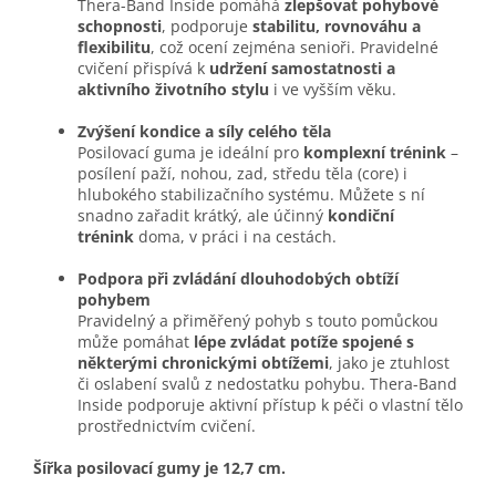
Thera-Band Inside pomáhá
zlepšovat pohybové
schopnosti
, podporuje
stabilitu, rovnováhu a
flexibilitu
, což ocení zejména senioři. Pravidelné
cvičení přispívá k
udržení samostatnosti a
aktivního životního stylu
i ve vyšším věku.
Zvýšení kondice a síly celého těla
Posilovací guma je ideální pro
komplexní trénink
–
posílení paží, nohou, zad, středu těla (core) i
hlubokého stabilizačního systému. Můžete s ní
snadno zařadit krátký, ale účinný
kondiční
trénink
doma, v práci i na cestách.
Podpora při zvládání dlouhodobých obtíží
pohybem
Pravidelný a přiměřený pohyb s touto pomůckou
může pomáhat
lépe zvládat potíže spojené s
některými chronickými obtížemi
, jako je ztuhlost
či oslabení svalů z nedostatku pohybu. Thera-Band
Inside podporuje aktivní přístup k péči o vlastní tělo
prostřednictvím cvičení.
Šířka posilovací gumy je 12,7 cm.