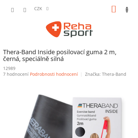
Přejít
NÁKUP
na
CZK
obsah
KOŠÍK
Thera-Band Inside posilovací guma 2 m,
černá, speciálně silná
12989
Průměrné
7 hodnocení
Podrobnosti hodnocení
Značka:
Thera-Band
hodnocení
produktu
je
4,7
z
5
hvězdiček.